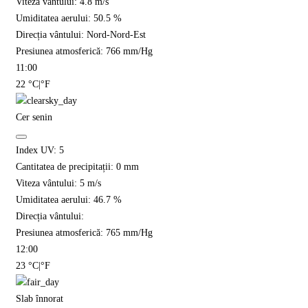
Viteza vântului:
4.8
m/s
Umiditatea aerului:
50.5
%
Direcția vântului:
Nord-Nord-Est
Presiunea atmosferică:
766
mm/Hg
11:00
22
°C
|
°F
Cer senin
Index UV:
5
Cantitatea de precipitații:
0
mm
Viteza vântului:
5
m/s
Umiditatea aerului:
46.7
%
Direcția vântului:
Presiunea atmosferică:
765
mm/Hg
12:00
23
°C
|
°F
Slab înnorat