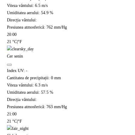
Viteza vântului:
6.5
m/s
Umiditatea aerului:
54.9
%
Direcția vântului:
Presiunea atmosferică:
762
mm/Hg
20:00
21
°C
|
°F
Cer senin
Index UV:
-
Cantitatea de precipitații:
0
mm
Viteza vântului:
6.3
m/s
Umiditatea aerului:
57.5
%
Direcția vântului:
Presiunea atmosferică:
763
mm/Hg
21:00
21
°C
|
°F