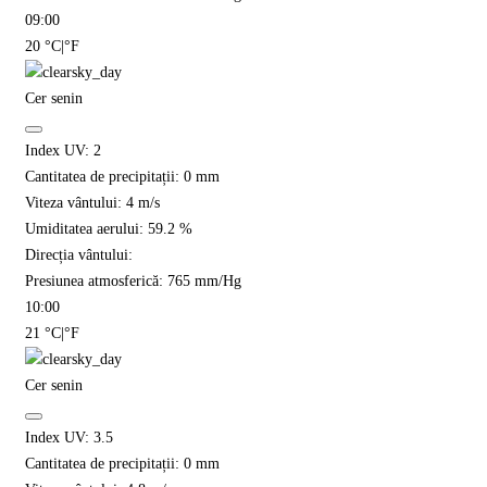
09:00
20
°C
|
°F
Cer senin
Index UV:
2
Cantitatea de precipitații:
0
mm
Viteza vântului:
4
m/s
Umiditatea aerului:
59.2
%
Direcția vântului:
Presiunea atmosferică:
765
mm/Hg
10:00
21
°C
|
°F
Cer senin
Index UV:
3.5
Cantitatea de precipitații:
0
mm