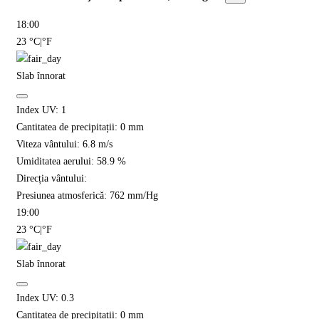
18:00
23
°C
|
°F
Slab înnorat
Index UV:
1
Cantitatea de precipitații:
0
mm
Viteza vântului:
6.8
m/s
Umiditatea aerului:
58.9
%
Direcția vântului:
Presiunea atmosferică:
762
mm/Hg
19:00
23
°C
|
°F
Slab înnorat
Index UV:
0.3
Cantitatea de precipitații:
0
mm