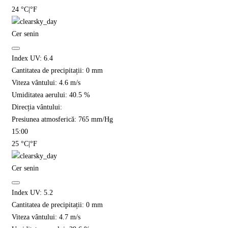
24
°C
|
°F
Cer senin
Index UV:
6.4
Cantitatea de precipitații:
0
mm
Viteza vântului:
4.6
m/s
Umiditatea aerului:
40.5
%
Direcția vântului:
Presiunea atmosferică:
765
mm/Hg
15:00
25
°C
|
°F
Cer senin
Index UV:
5.2
Cantitatea de precipitații:
0
mm
Viteza vântului:
4.7
m/s