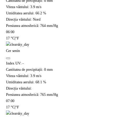
Cantitatea de precipitații:
0
mm
Viteza vântului:
3.9
m/s
Umiditatea aerului:
66.2
%
Direcția vântului:
Nord
Presiunea atmosferică:
764
mm/Hg
06:00
17
°C
|
°F
Cer senin
Index UV:
-
Cantitatea de precipitații:
0
mm
Viteza vântului:
3.9
m/s
Umiditatea aerului:
68.1
%
Direcția vântului:
Presiunea atmosferică:
765
mm/Hg
07:00
17
°C
|
°F