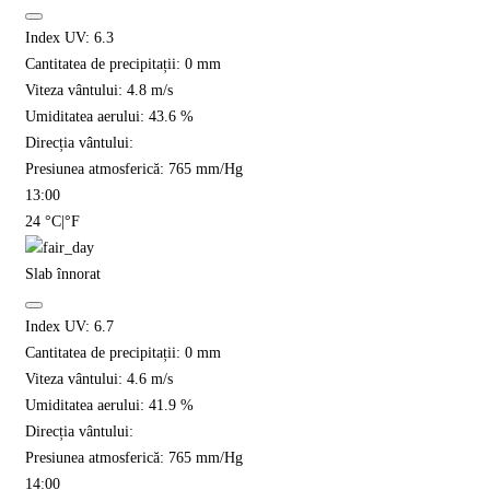
Index UV:
6.3
Cantitatea de precipitații:
0
mm
Viteza vântului:
4.8
m/s
Umiditatea aerului:
43.6
%
Direcția vântului:
Presiunea atmosferică:
765
mm/Hg
13:00
24
°C
|
°F
Slab înnorat
Index UV:
6.7
Cantitatea de precipitații:
0
mm
Viteza vântului:
4.6
m/s
Umiditatea aerului:
41.9
%
Direcția vântului:
Presiunea atmosferică:
765
mm/Hg
14:00