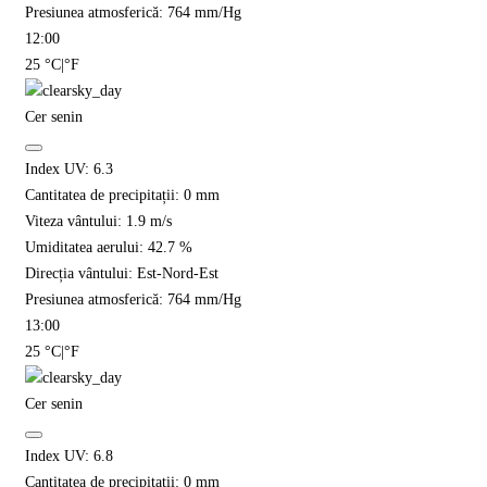
Presiunea atmosferică:
764
mm/Hg
12:00
25
°C
|
°F
Cer senin
Index UV:
6.3
Cantitatea de precipitații:
0
mm
Viteza vântului:
1.9
m/s
Umiditatea aerului:
42.7
%
Direcția vântului:
Est-Nord-Est
Presiunea atmosferică:
764
mm/Hg
13:00
25
°C
|
°F
Cer senin
Index UV:
6.8
Cantitatea de precipitații:
0
mm