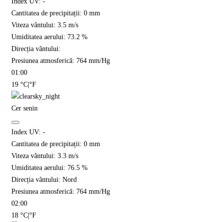
Index UV:
-
Cantitatea de precipitații:
0
mm
Viteza vântului:
3.5
m/s
Umiditatea aerului:
73.2
%
Direcția vântului:
Presiunea atmosferică:
764
mm/Hg
01:00
19
°C
|
°F
Cer senin
Index UV:
-
Cantitatea de precipitații:
0
mm
Viteza vântului:
3.3
m/s
Umiditatea aerului:
76.5
%
Direcția vântului:
Nord
Presiunea atmosferică:
764
mm/Hg
02:00
18
°C
|
°F