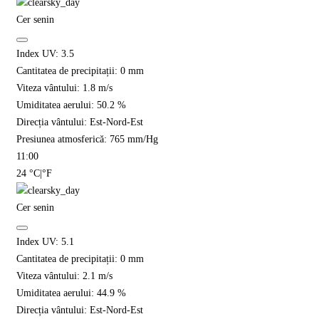
Cer senin
Index UV:
3.5
Cantitatea de precipitații:
0
mm
Viteza vântului:
1.8
m/s
Umiditatea aerului:
50.2
%
Direcția vântului:
Est-Nord-Est
Presiunea atmosferică:
765
mm/Hg
11:00
24
°C
|
°F
Cer senin
Index UV:
5.1
Cantitatea de precipitații:
0
mm
Viteza vântului:
2.1
m/s
Umiditatea aerului:
44.9
%
Direcția vântului:
Est-Nord-Est