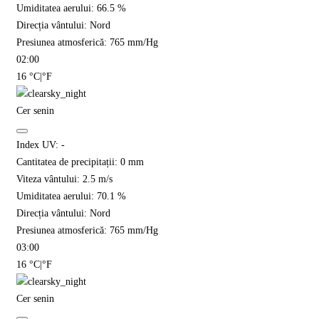
Umiditatea aerului:
66.5
%
Direcția vântului:
Nord
Presiunea atmosferică:
765
mm/Hg
02:00
16
°C
|
°F
Cer senin
Index UV:
-
Cantitatea de precipitații:
0
mm
Viteza vântului:
2.5
m/s
Umiditatea aerului:
70.1
%
Direcția vântului:
Nord
Presiunea atmosferică:
765
mm/Hg
03:00
16
°C
|
°F
Cer senin