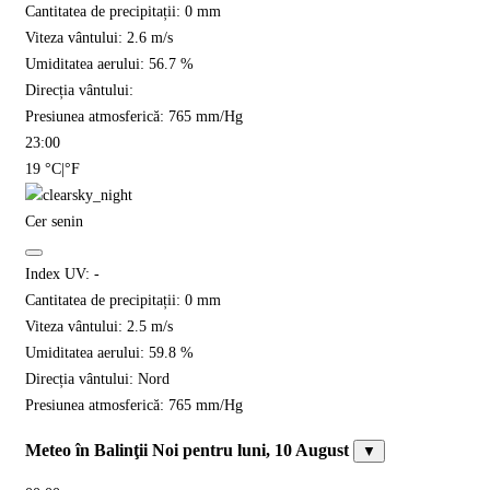
Cantitatea de precipitații:
0
mm
Viteza vântului:
2.6
m/s
Umiditatea aerului:
56.7
%
Direcția vântului:
Presiunea atmosferică:
765
mm/Hg
23:00
19
°C
|
°F
Cer senin
Index UV:
-
Cantitatea de precipitații:
0
mm
Viteza vântului:
2.5
m/s
Umiditatea aerului:
59.8
%
Direcția vântului:
Nord
Presiunea atmosferică:
765
mm/Hg
Meteo în Balinţii Noi pentru luni, 10 August
▼