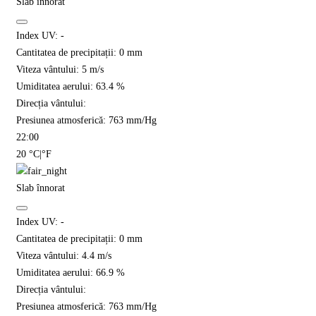
Slab înnorat
Index UV:
-
Cantitatea de precipitații:
0
mm
Viteza vântului:
5
m/s
Umiditatea aerului:
63.4
%
Direcția vântului:
Presiunea atmosferică:
763
mm/Hg
22:00
20
°C
|
°F
Slab înnorat
Index UV:
-
Cantitatea de precipitații:
0
mm
Viteza vântului:
4.4
m/s
Umiditatea aerului:
66.9
%
Direcția vântului:
Presiunea atmosferică:
763
mm/Hg