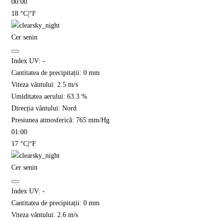
00:00
18
°C
|
°F
Cer senin
Index UV:
-
Cantitatea de precipitații:
0
mm
Viteza vântului:
2.5
m/s
Umiditatea aerului:
63.3
%
Direcția vântului:
Nord
Presiunea atmosferică:
765
mm/Hg
01:00
17
°C
|
°F
Cer senin
Index UV:
-
Cantitatea de precipitații:
0
mm
Viteza vântului:
2.6
m/s