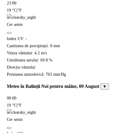
23:00
19
°C
|
°F
Cer senin
Index UV:
-
Cantitatea de precipitații:
0
mm
Viteza vântului:
4.2
m/s
Umiditatea aerului:
69.8
%
Direcția vântului:
Presiunea atmosferică:
763
mm/Hg
Meteo în Balinţii Noi pentru mâine, 09 August
▼
00:00
19
°C
|
°F
Cer senin