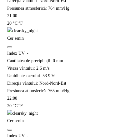
Direcția vântului:
Nord-Nord-Est
Presiunea atmosferică:
764
mm/Hg
21:00
20
°C
|
°F
Cer senin
Index UV:
-
Cantitatea de precipitații:
0
mm
Viteza vântului:
2.6
m/s
Umiditatea aerului:
53.9
%
Direcția vântului:
Nord-Nord-Est
Presiunea atmosferică:
765
mm/Hg
22:00
20
°C
|
°F
Cer senin
Index UV:
-