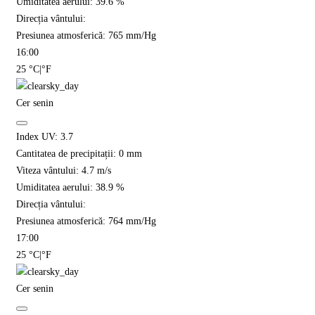
Umiditatea aerului:
39.6
%
Direcția vântului:
Presiunea atmosferică:
765
mm/Hg
16:00
25
°C
|
°F
Cer senin
Index UV:
3.7
Cantitatea de precipitații:
0
mm
Viteza vântului:
4.7
m/s
Umiditatea aerului:
38.9
%
Direcția vântului:
Presiunea atmosferică:
764
mm/Hg
17:00
25
°C
|
°F
Cer senin