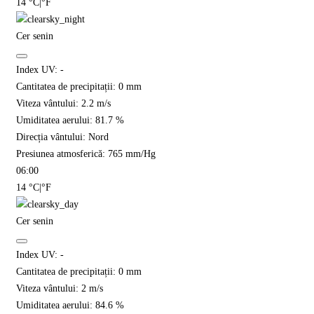
14
°C
|
°F
Cer senin
Index UV:
-
Cantitatea de precipitații:
0
mm
Viteza vântului:
2.2
m/s
Umiditatea aerului:
81.7
%
Direcția vântului:
Nord
Presiunea atmosferică:
765
mm/Hg
06:00
14
°C
|
°F
Cer senin
Index UV:
-
Cantitatea de precipitații:
0
mm
Viteza vântului:
2
m/s
Umiditatea aerului:
84.6
%