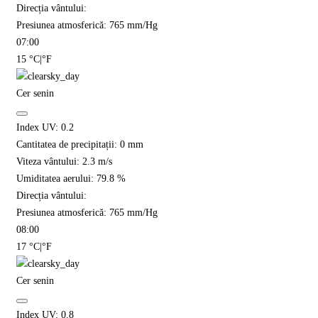
Direcția vântului:
Presiunea atmosferică:
765
mm/Hg
07:00
15
°C
|
°F
Cer senin
Index UV:
0.2
Cantitatea de precipitații:
0
mm
Viteza vântului:
2.3
m/s
Umiditatea aerului:
79.8
%
Direcția vântului:
Presiunea atmosferică:
765
mm/Hg
08:00
17
°C
|
°F
Cer senin
Index UV:
0.8