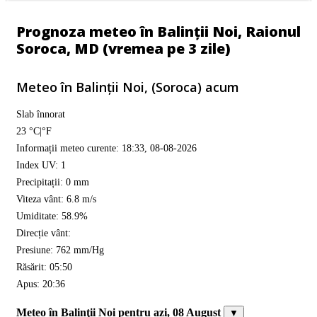
Prognoza meteo în Balinții Noi, Raionul
Soroca, MD (vremea pe 3 zile)
Meteo în Balinţii Noi, (Soroca) acum
Slab înnorat
23
°C
|
°F
Informații meteo curente: 18:33, 08-08-2026
Index UV: 1
Precipitații: 0 mm
Viteza vânt: 6.8 m/s
Umiditate: 58.9%
Direcție vânt:
Presiune: 762 mm/Hg
Răsărit: 05:50
Apus: 20:36
Meteo în Balinţii Noi pentru azi, 08 August
▼