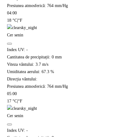
Presiunea atmosferică:
764
mm/Hg
04:00
18
°C
|
°F
Cer senin
Index UV:
-
Cantitatea de precipitații:
0
mm
Viteza vântului:
3.7
m/s
Umiditatea aerului:
67.3
%
Direcția vântului:
Presiunea atmosferică:
764
mm/Hg
05:00
17
°C
|
°F
Cer senin
Index UV:
-