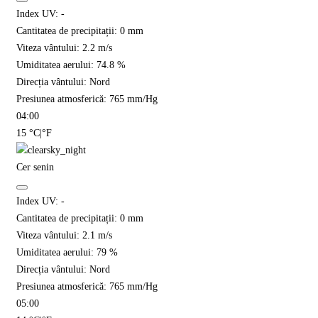
Index UV:
-
Cantitatea de precipitații:
0
mm
Viteza vântului:
2.2
m/s
Umiditatea aerului:
74.8
%
Direcția vântului:
Nord
Presiunea atmosferică:
765
mm/Hg
04:00
15
°C
|
°F
Cer senin
Index UV:
-
Cantitatea de precipitații:
0
mm
Viteza vântului:
2.1
m/s
Umiditatea aerului:
79
%
Direcția vântului:
Nord
Presiunea atmosferică:
765
mm/Hg
05:00