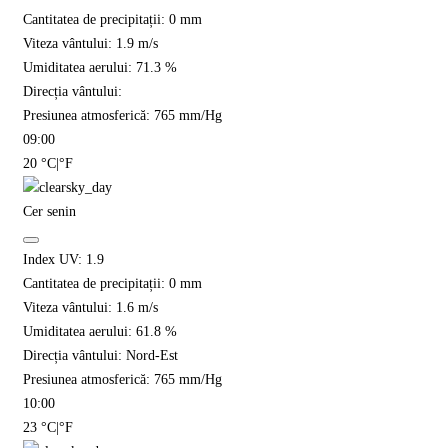
Cantitatea de precipitații:
0
mm
Viteza vântului:
1.9
m/s
Umiditatea aerului:
71.3
%
Direcția vântului:
Presiunea atmosferică:
765
mm/Hg
09:00
20
°C
|
°F
Cer senin
Index UV:
1.9
Cantitatea de precipitații:
0
mm
Viteza vântului:
1.6
m/s
Umiditatea aerului:
61.8
%
Direcția vântului:
Nord-Est
Presiunea atmosferică:
765
mm/Hg
10:00
23
°C
|
°F