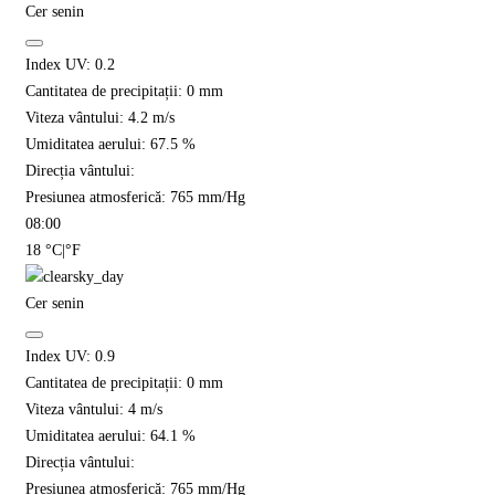
Cer senin
Index UV:
0.2
Cantitatea de precipitații:
0
mm
Viteza vântului:
4.2
m/s
Umiditatea aerului:
67.5
%
Direcția vântului:
Presiunea atmosferică:
765
mm/Hg
08:00
18
°C
|
°F
Cer senin
Index UV:
0.9
Cantitatea de precipitații:
0
mm
Viteza vântului:
4
m/s
Umiditatea aerului:
64.1
%
Direcția vântului:
Presiunea atmosferică:
765
mm/Hg