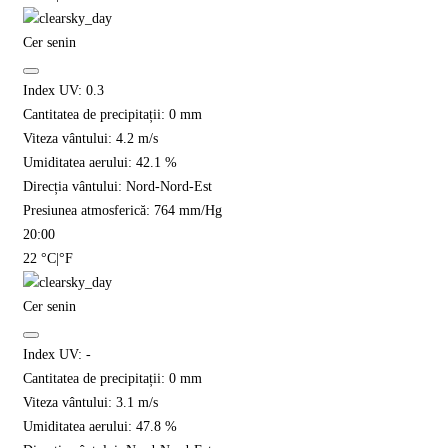
Cer senin
Index UV:
0.3
Cantitatea de precipitații:
0
mm
Viteza vântului:
4.2
m/s
Umiditatea aerului:
42.1
%
Direcția vântului:
Nord-Nord-Est
Presiunea atmosferică:
764
mm/Hg
20:00
22
°C
|
°F
Cer senin
Index UV:
-
Cantitatea de precipitații:
0
mm
Viteza vântului:
3.1
m/s
Umiditatea aerului:
47.8
%