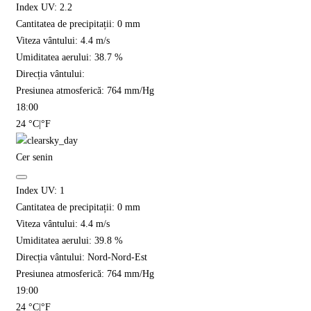
Index UV:
2.2
Cantitatea de precipitații:
0
mm
Viteza vântului:
4.4
m/s
Umiditatea aerului:
38.7
%
Direcția vântului:
Presiunea atmosferică:
764
mm/Hg
18:00
24
°C
|
°F
Cer senin
Index UV:
1
Cantitatea de precipitații:
0
mm
Viteza vântului:
4.4
m/s
Umiditatea aerului:
39.8
%
Direcția vântului:
Nord-Nord-Est
Presiunea atmosferică:
764
mm/Hg
19:00
24
°C
|
°F