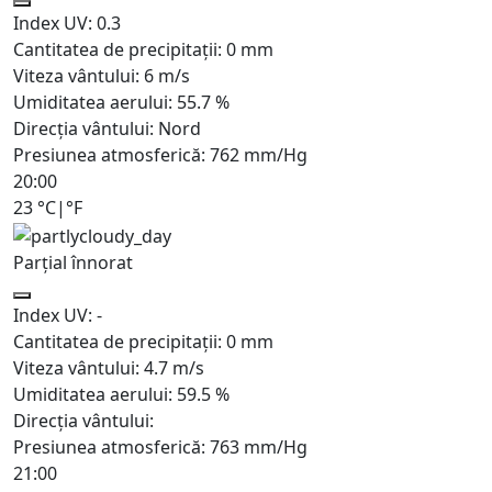
Index UV:
0.3
Cantitatea de precipitații:
0
mm
Viteza vântului:
6
m/s
Umiditatea aerului:
55.7
%
Direcția vântului:
Nord
Presiunea atmosferică:
762
mm/Hg
20:00
23
°C
|
°F
Parțial înnorat
Index UV:
-
Cantitatea de precipitații:
0
mm
Viteza vântului:
4.7
m/s
Umiditatea aerului:
59.5
%
Direcția vântului:
Presiunea atmosferică:
763
mm/Hg
21:00