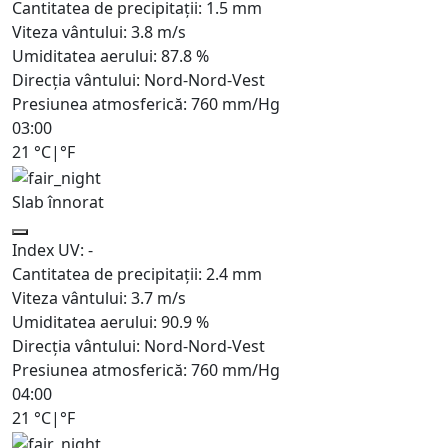
Cantitatea de precipitații:
1.5
mm
Viteza vântului:
3.8
m/s
Umiditatea aerului:
87.8
%
Direcția vântului:
Nord-Nord-Vest
Presiunea atmosferică:
760
mm/Hg
03:00
21
°C
|
°F
Slab înnorat
Index UV:
-
Cantitatea de precipitații:
2.4
mm
Viteza vântului:
3.7
m/s
Umiditatea aerului:
90.9
%
Direcția vântului:
Nord-Nord-Vest
Presiunea atmosferică:
760
mm/Hg
04:00
21
°C
|
°F