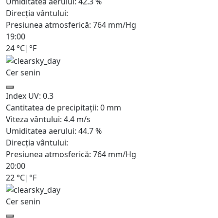
Umiditatea aerului:
42.3
%
Direcția vântului:
Presiunea atmosferică:
764
mm/Hg
19:00
24
°C
|
°F
Cer senin
Index UV:
0.3
Cantitatea de precipitații:
0
mm
Viteza vântului:
4.4
m/s
Umiditatea aerului:
44.7
%
Direcția vântului:
Presiunea atmosferică:
764
mm/Hg
20:00
22
°C
|
°F
Cer senin