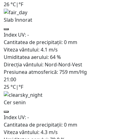
26
°C
|
°F
Slab înnorat
Index UV:
-
Cantitatea de precipitații:
0
mm
Viteza vântului:
4.1
m/s
Umiditatea aerului:
64
%
Direcția vântului:
Nord-Nord-Vest
Presiunea atmosferică:
759
mm/Hg
21:00
25
°C
|
°F
Cer senin
Index UV:
-
Cantitatea de precipitații:
0
mm
Viteza vântului:
4.3
m/s