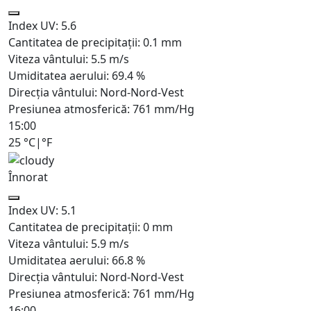
Index UV:
5.6
Cantitatea de precipitații:
0.1
mm
Viteza vântului:
5.5
m/s
Umiditatea aerului:
69.4
%
Direcția vântului:
Nord-Nord-Vest
Presiunea atmosferică:
761
mm/Hg
15:00
25
°C
|
°F
Înnorat
Index UV:
5.1
Cantitatea de precipitații:
0
mm
Viteza vântului:
5.9
m/s
Umiditatea aerului:
66.8
%
Direcția vântului:
Nord-Nord-Vest
Presiunea atmosferică:
761
mm/Hg
16:00