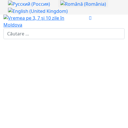
Selectați limba dvs
Introdu localitatea: