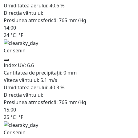
Umiditatea aerului:
40.6
%
Direcția vântului:
Presiunea atmosferică:
765
mm/Hg
14:00
24
°C
|
°F
Cer senin
Index UV:
6.6
Cantitatea de precipitații:
0
mm
Viteza vântului:
5.1
m/s
Umiditatea aerului:
40.3
%
Direcția vântului:
Presiunea atmosferică:
765
mm/Hg
15:00
25
°C
|
°F
Cer senin