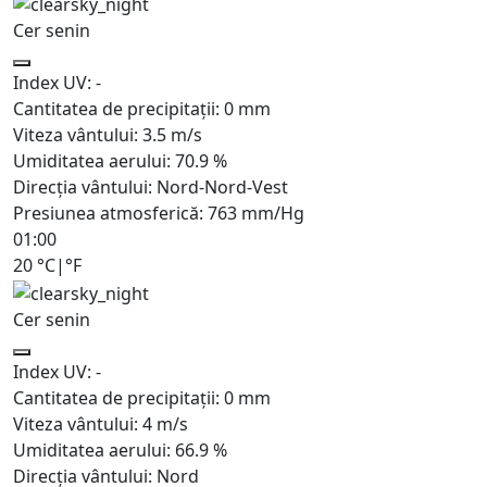
Cer senin
Index UV:
-
Cantitatea de precipitații:
0
mm
Viteza vântului:
3.5
m/s
Umiditatea aerului:
70.9
%
Direcția vântului:
Nord-Nord-Vest
Presiunea atmosferică:
763
mm/Hg
01:00
20
°C
|
°F
Cer senin
Index UV:
-
Cantitatea de precipitații:
0
mm
Viteza vântului:
4
m/s
Umiditatea aerului:
66.9
%
Direcția vântului:
Nord