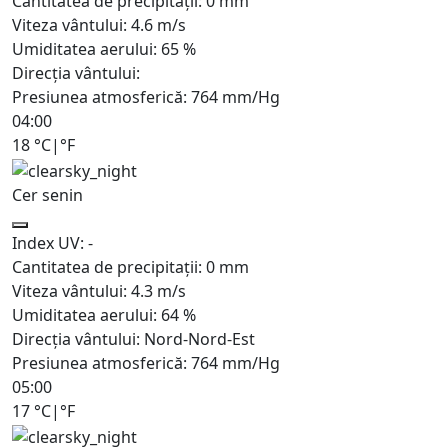
Cantitatea de precipitații:
0
mm
Viteza vântului:
4.6
m/s
Umiditatea aerului:
65
%
Direcția vântului:
Presiunea atmosferică:
764
mm/Hg
04:00
18
°C
|
°F
Cer senin
Index UV:
-
Cantitatea de precipitații:
0
mm
Viteza vântului:
4.3
m/s
Umiditatea aerului:
64
%
Direcția vântului:
Nord-Nord-Est
Presiunea atmosferică:
764
mm/Hg
05:00
17
°C
|
°F