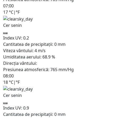
07:00
17
°C
|
°F
Cer senin
Index UV:
0.2
Cantitatea de precipitații:
0
mm
Viteza vântului:
4
m/s
Umiditatea aerului:
68.9
%
Direcția vântului:
Presiunea atmosferică:
765
mm/Hg
08:00
18
°C
|
°F
Cer senin
Index UV:
0.9
Cantitatea de precipitații:
0
mm