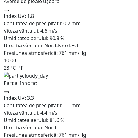
Averse de ploaie ușoară
Index UV:
1.8
Cantitatea de precipitații:
0.2 mm
Viteza vântului:
4.6
m/s
Umiditatea aerului:
90.8
%
Direcția vântului:
Nord-Nord-Est
Presiunea atmosferică:
761
mm/Hg
10:00
23
°C
|
°F
Parțial înnorat
Index UV:
3.3
Cantitatea de precipitații:
1.1
mm
Viteza vântului:
4.4
m/s
Umiditatea aerului:
81.6
%
Direcția vântului:
Nord
Presiunea atmosferică:
761
mm/Hg