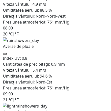
Viteza vântului:
4.9
m/s
Umiditatea aerului:
88.5
%
Direcția vântului:
Nord-Nord-Vest
Presiunea atmosferică:
761
mm/Hg
08:00
20
°C
|
°F
Averse de ploaie
Index UV:
0.8
Cantitatea de precipitații:
0.9 mm
Viteza vântului:
5.4
m/s
Umiditatea aerului:
94.6
%
Direcția vântului:
Nord-Est
Presiunea atmosferică:
761
mm/Hg
09:00
21
°C
|
°F