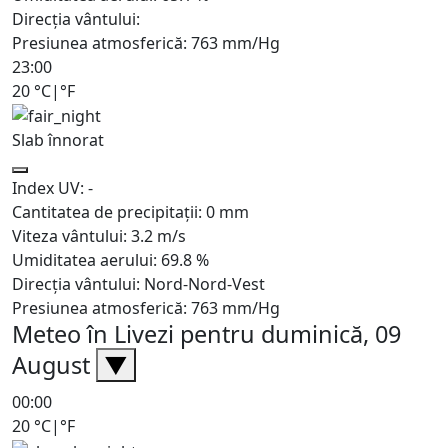
Direcția vântului:
Presiunea atmosferică:
763
mm/Hg
23:00
20
°C
|
°F
Slab înnorat
Index UV:
-
Cantitatea de precipitații:
0
mm
Viteza vântului:
3.2
m/s
Umiditatea aerului:
69.8
%
Direcția vântului:
Nord-Nord-Vest
Presiunea atmosferică:
763
mm/Hg
Meteo în Livezi pentru duminică, 09
August
▼
00:00
20
°C
|
°F