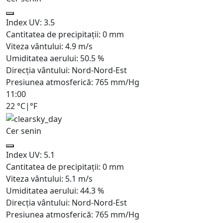
Index UV:
3.5
Cantitatea de precipitații:
0
mm
Viteza vântului:
4.9
m/s
Umiditatea aerului:
50.5
%
Direcția vântului:
Nord-Nord-Est
Presiunea atmosferică:
765
mm/Hg
11:00
22
°C
|
°F
Cer senin
Index UV:
5.1
Cantitatea de precipitații:
0
mm
Viteza vântului:
5.1
m/s
Umiditatea aerului:
44.3
%
Direcția vântului:
Nord-Nord-Est
Presiunea atmosferică:
765
mm/Hg