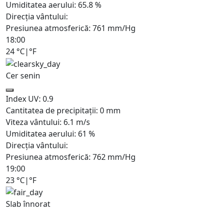
Umiditatea aerului:
65.8
%
Direcția vântului:
Presiunea atmosferică:
761
mm/Hg
18:00
24
°C
|
°F
Cer senin
Index UV:
0.9
Cantitatea de precipitații:
0
mm
Viteza vântului:
6.1
m/s
Umiditatea aerului:
61
%
Direcția vântului:
Presiunea atmosferică:
762
mm/Hg
19:00
23
°C
|
°F
Slab înnorat