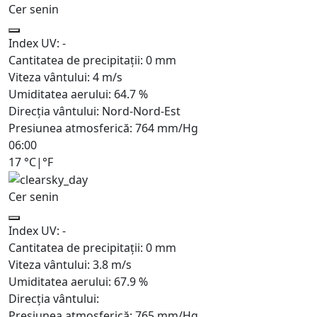
Cer senin
Index UV:
-
Cantitatea de precipitații:
0
mm
Viteza vântului:
4
m/s
Umiditatea aerului:
64.7
%
Direcția vântului:
Nord-Nord-Est
Presiunea atmosferică:
764
mm/Hg
06:00
17
°C
|
°F
Cer senin
Index UV:
-
Cantitatea de precipitații:
0
mm
Viteza vântului:
3.8
m/s
Umiditatea aerului:
67.9
%
Direcția vântului:
Presiunea atmosferică:
765
mm/Hg