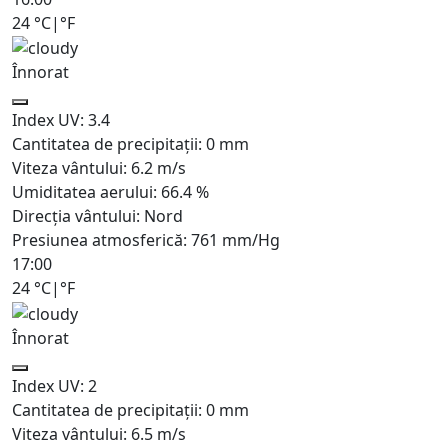
24
°C
|
°F
Înnorat
Index UV:
3.4
Cantitatea de precipitații:
0
mm
Viteza vântului:
6.2
m/s
Umiditatea aerului:
66.4
%
Direcția vântului:
Nord
Presiunea atmosferică:
761
mm/Hg
17:00
24
°C
|
°F
Înnorat
Index UV:
2
Cantitatea de precipitații:
0
mm
Viteza vântului:
6.5
m/s