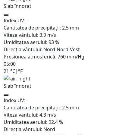
Slab înnorat
Index UV:
-
Cantitatea de precipitații:
2.5
mm
Viteza vântului:
3.9
m/s
Umiditatea aerului:
93
%
Direcția vântului:
Nord-Nord-Vest
Presiunea atmosferică:
760
mm/Hg
05:00
21
°C
|
°F
Slab înnorat
Index UV:
-
Cantitatea de precipitații:
2.5
mm
Viteza vântului:
4.3
m/s
Umiditatea aerului:
92.4
%
Direcția vântului:
Nord