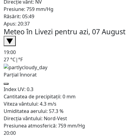
Direcție vânt: NV
Presiune: 759 mm/Hg
Răsărit: 05:49
Apus: 20:37
Meteo în Livezi pentru azi, 07 August
▼
19:00
27
°C
|
°F
Parțial înnorat
Index UV:
0.3
Cantitatea de precipitații:
0
mm
Viteza vântului:
4.3
m/s
Umiditatea aerului:
57.3
%
Direcția vântului:
Nord-Vest
Presiunea atmosferică:
759
mm/Hg
20:00