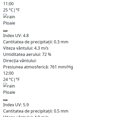
11:00
25
°C
|
°F
Ploaie
Index UV:
4.8
Cantitatea de precipitații:
0.3 mm
Viteza vântului:
4.3
m/s
Umiditatea aerului:
72
%
Direcția vântului:
Presiunea atmosferică:
761
mm/Hg
12:00
24
°C
|
°F
Ploaie
Index UV:
5.9
Cantitatea de precipitații:
0.5 mm