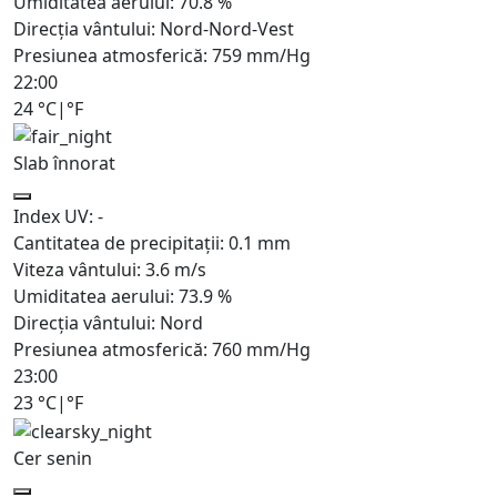
Umiditatea aerului:
70.8
%
Direcția vântului:
Nord-Nord-Vest
Presiunea atmosferică:
759
mm/Hg
22:00
24
°C
|
°F
Slab înnorat
Index UV:
-
Cantitatea de precipitații:
0.1
mm
Viteza vântului:
3.6
m/s
Umiditatea aerului:
73.9
%
Direcția vântului:
Nord
Presiunea atmosferică:
760
mm/Hg
23:00
23
°C
|
°F
Cer senin