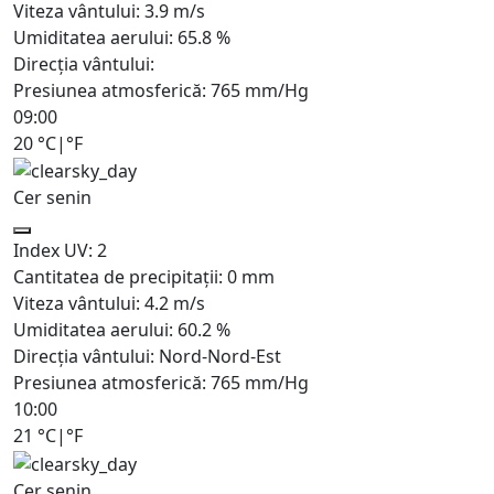
Viteza vântului:
3.9
m/s
Umiditatea aerului:
65.8
%
Direcția vântului:
Presiunea atmosferică:
765
mm/Hg
09:00
20
°C
|
°F
Cer senin
Index UV:
2
Cantitatea de precipitații:
0
mm
Viteza vântului:
4.2
m/s
Umiditatea aerului:
60.2
%
Direcția vântului:
Nord-Nord-Est
Presiunea atmosferică:
765
mm/Hg
10:00
21
°C
|
°F
Cer senin