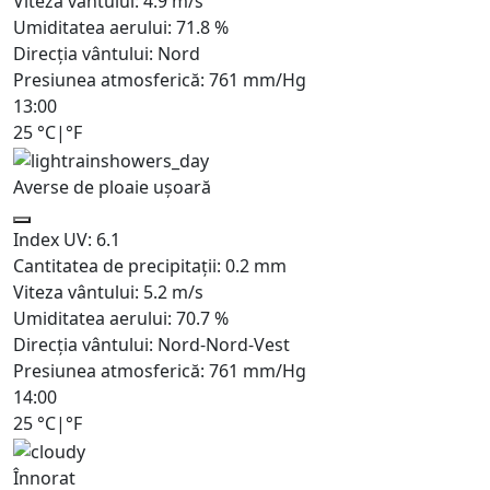
Viteza vântului:
4.9
m/s
Umiditatea aerului:
71.8
%
Direcția vântului:
Nord
Presiunea atmosferică:
761
mm/Hg
13:00
25
°C
|
°F
Averse de ploaie ușoară
Index UV:
6.1
Cantitatea de precipitații:
0.2 mm
Viteza vântului:
5.2
m/s
Umiditatea aerului:
70.7
%
Direcția vântului:
Nord-Nord-Vest
Presiunea atmosferică:
761
mm/Hg
14:00
25
°C
|
°F
Înnorat