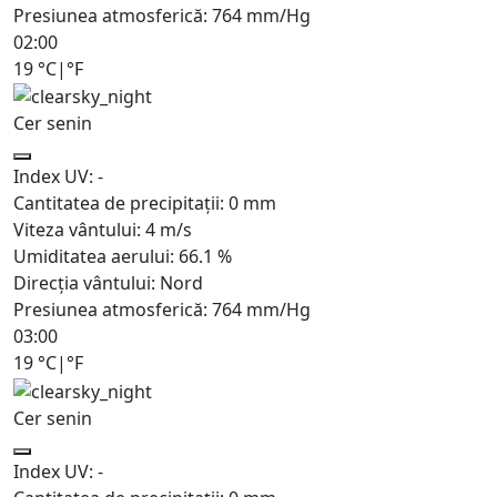
Presiunea atmosferică:
764
mm/Hg
02:00
19
°C
|
°F
Cer senin
Index UV:
-
Cantitatea de precipitații:
0
mm
Viteza vântului:
4
m/s
Umiditatea aerului:
66.1
%
Direcția vântului:
Nord
Presiunea atmosferică:
764
mm/Hg
03:00
19
°C
|
°F
Cer senin
Index UV:
-