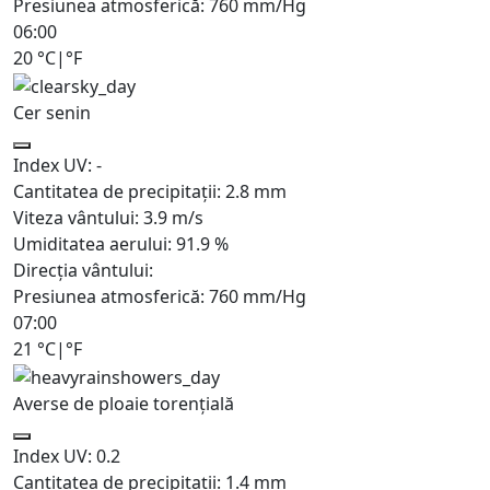
Presiunea atmosferică:
760
mm/Hg
06:00
20
°C
|
°F
Cer senin
Index UV:
-
Cantitatea de precipitații:
2.8
mm
Viteza vântului:
3.9
m/s
Umiditatea aerului:
91.9
%
Direcția vântului:
Presiunea atmosferică:
760
mm/Hg
07:00
21
°C
|
°F
Averse de ploaie torențială
Index UV:
0.2
Cantitatea de precipitații:
1.4 mm