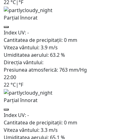
22
°C
|
°F
Parțial înnorat
Index UV:
-
Cantitatea de precipitații:
0
mm
Viteza vântului:
3.9
m/s
Umiditatea aerului:
63.2
%
Direcția vântului:
Presiunea atmosferică:
763
mm/Hg
22:00
22
°C
|
°F
Parțial înnorat
Index UV:
-
Cantitatea de precipitații:
0
mm
Viteza vântului:
3.3
m/s
Umiditatea aerului:
65.1
%