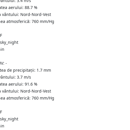
vântului:
3.4
m/s
atea aerului:
88.7
%
a vântului:
Nord-Nord-Vest
nea atmosferică:
760
mm/Hg
°F
nin
UV:
-
tea de precipitații:
1.7
mm
vântului:
3.7
m/s
atea aerului:
91.6
%
a vântului:
Nord-Nord-Vest
nea atmosferică:
760
mm/Hg
°F
nin