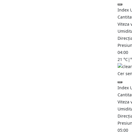
Index 
Cantita
Viteza 
Umidit
Direcți
Presiu
04:00
21
°C
|
Cer se
Index 
Cantita
Viteza 
Umidit
Direcți
Presiu
05:00