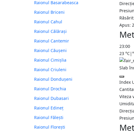
Raionul Basarabeasca
Direcți
Presiu
Raionul Briceni
Răsărit
Raionul Cahul
Apus: 
Raionul Călărași
Met
Raionul Cantemir
23:00
Raionul Căușeni
23
°C
|
Raionul Cimișlia
Slab în
Raionul Criuleni
Raionul Dondușeni
Index 
Raionul Drochia
Cantita
Viteza 
Raionul Dubasari
Umidit
Raionul Edineț
Direcți
Raionul Fălești
Presiu
Met
Raionul Florești