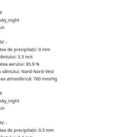
°F
nin
UV:
-
tea de precipitații:
0
mm
vântului:
3.3
m/s
atea aerului:
85.9
%
a vântului:
Nord-Nord-Vest
nea atmosferică:
760
mm/Hg
°F
nin
UV:
-
tea de precipitații:
0.3
mm