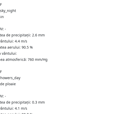
°F
nin
UV:
-
tea de precipitații:
2.6
mm
vântului:
4.4
m/s
atea aerului:
90.5
%
a vântului:
nea atmosferică:
760
mm/Hg
°F
de ploaie
UV:
-
tea de precipitații:
0.3 mm
vântului:
4.1
m/s