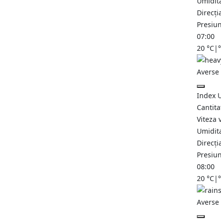
Umidit
Direcți
Presiu
07:00
20
°C
|
Averse 
Index 
Cantita
Viteza 
Umidit
Direcți
Presiu
08:00
20
°C
|
Averse 