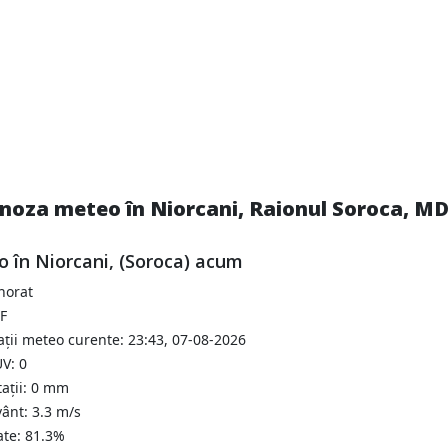
noza meteo în Niorcani, Raionul Soroca, MD 
 în Niorcani, (Soroca) acum
norat
°F
ții meteo curente: 23:43, 07-08-2026
V: 0
tații: 0 mm
vânt: 3.3 m/s
ate: 81.3%