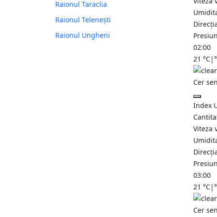
Viteza 
Raionul Taraclia
Umidit
Raionul Telenești
Direcți
Raionul Ungheni
Presiu
02:00
21
°C
|
Cer se
Index 
Cantita
Viteza 
Umidit
Direcți
Presiu
03:00
21
°C
|
Cer se