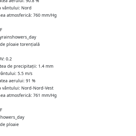
atea aerului:
90.8
%
a vântului:
Nord
nea atmosferică:
760
mm/Hg
°F
de ploaie torențială
UV:
0.2
tea de precipitații:
1.4 mm
vântului:
5.5
m/s
atea aerului:
91
%
a vântului:
Nord-Nord-Vest
nea atmosferică:
761
mm/Hg
°F
de ploaie