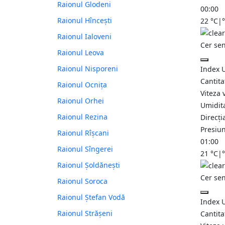
Raionul Glodeni
00:00
Raionul Hîncești
22
°C
|
Raionul Ialoveni
Cer se
Raionul Leova
Raionul Nisporeni
Index 
Cantita
Raionul Ocnița
Viteza 
Raionul Orhei
Umidit
Raionul Rezina
Direcți
Presiu
Raionul Rîșcani
01:00
Raionul Sîngerei
21
°C
|
Raionul Șoldănești
Cer se
Raionul Soroca
Raionul Ștefan Vodă
Index 
Raionul Strășeni
Cantita