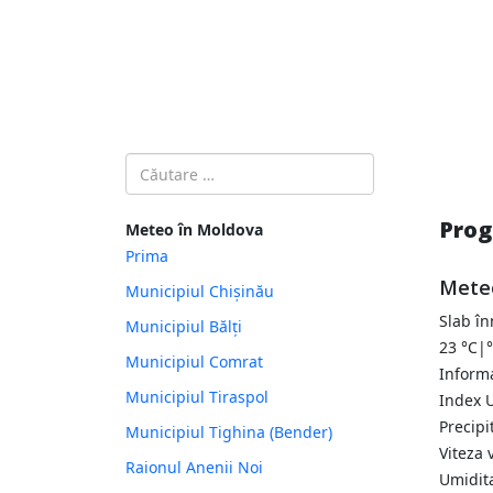
Introdu localitatea:
Prog
Meteo în Moldova
Prima
Meteo
Municipiul Chișinău
Slab în
Municipiul Bălți
23
°C
|
Municipiul Comrat
Informa
Municipiul Tiraspol
Index U
Precipi
Municipiul Tighina (Bender)
Viteza 
Raionul Anenii Noi
Umidit