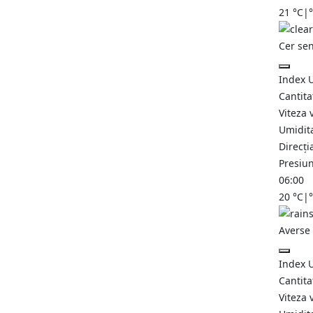
21
°C
|
Cer se
Index 
Cantita
Viteza 
Umidit
Direcți
Presiu
06:00
20
°C
|
Averse 
Index 
Cantita
Viteza 