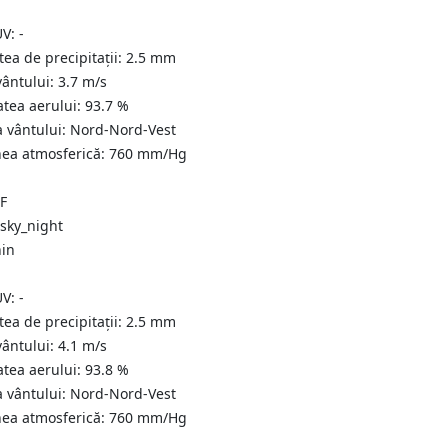
UV:
-
tea de precipitații:
2.5
mm
vântului:
3.7
m/s
atea aerului:
93.7
%
a vântului:
Nord-Nord-Vest
nea atmosferică:
760
mm/Hg
°F
nin
UV:
-
tea de precipitații:
2.5
mm
vântului:
4.1
m/s
atea aerului:
93.8
%
a vântului:
Nord-Nord-Vest
nea atmosferică:
760
mm/Hg