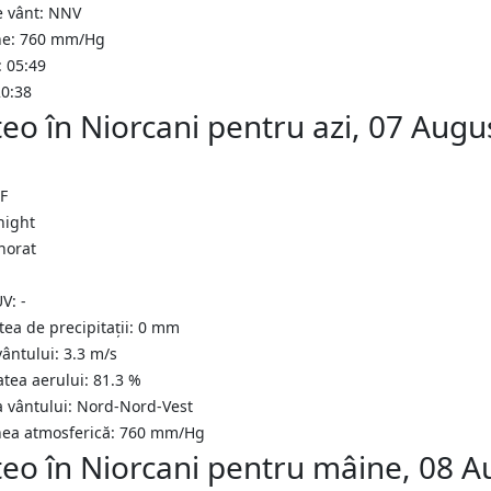
e vânt: NNV
ne: 760 mm/Hg
: 05:49
20:38
eo în Niorcani pentru azi, 07 Augu
°F
norat
UV:
-
tea de precipitații:
0
mm
vântului:
3.3
m/s
atea aerului:
81.3
%
a vântului:
Nord-Nord-Vest
nea atmosferică:
760
mm/Hg
eo în Niorcani pentru mâine, 08 