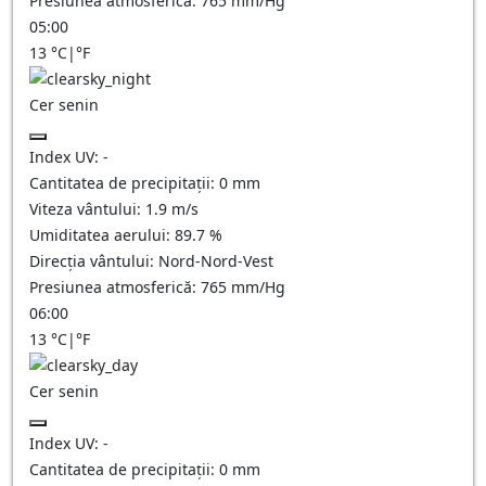
Presiunea atmosferică:
765
mm/Hg
05:00
13
°C
|
°F
Cer senin
Index UV:
-
Cantitatea de precipitații:
0
mm
Viteza vântului:
1.9
m/s
Umiditatea aerului:
89.7
%
Direcția vântului:
Nord-Nord-Vest
Presiunea atmosferică:
765
mm/Hg
06:00
13
°C
|
°F
Cer senin
Index UV:
-
Cantitatea de precipitații:
0
mm