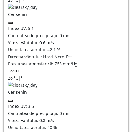
25
°C
|
°F
Cer senin
Index UV:
5.1
Cantitatea de precipitații:
0
mm
Viteza vântului:
0.6
m/s
Umiditatea aerului:
42.1
%
Direcția vântului:
Nord-Nord-Est
Presiunea atmosferică:
763
mm/Hg
16:00
26
°C
|
°F
Cer senin
Index UV:
3.6
Cantitatea de precipitații:
0
mm
Viteza vântului:
0.8
m/s
Umiditatea aerului:
40
%