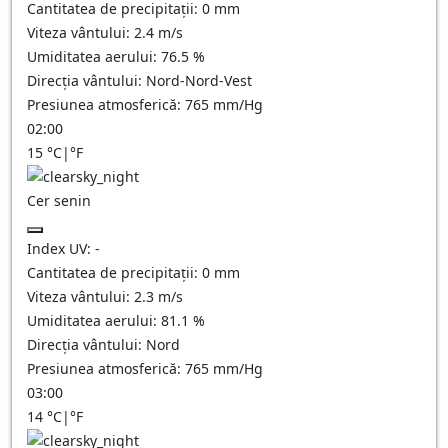
Cantitatea de precipitații:
0
mm
Viteza vântului:
2.4
m/s
Umiditatea aerului:
76.5
%
Direcția vântului:
Nord-Nord-Vest
Presiunea atmosferică:
765
mm/Hg
02:00
15
°C
|
°F
Cer senin
Index UV:
-
Cantitatea de precipitații:
0
mm
Viteza vântului:
2.3
m/s
Umiditatea aerului:
81.1
%
Direcția vântului:
Nord
Presiunea atmosferică:
765
mm/Hg
03:00
14
°C
|
°F