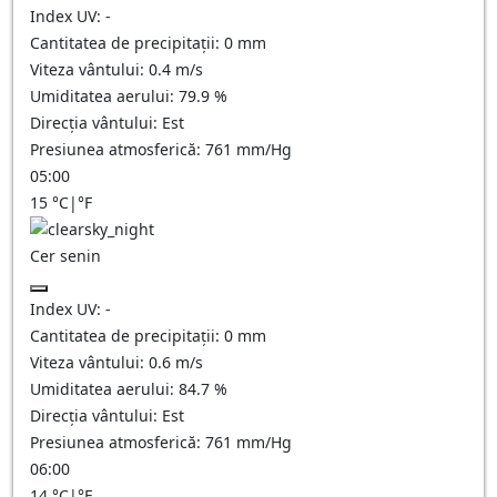
Index UV:
-
Cantitatea de precipitații:
0
mm
Viteza vântului:
0.4
m/s
Umiditatea aerului:
79.9
%
Direcția vântului:
Est
Presiunea atmosferică:
761
mm/Hg
05:00
15
°C
|
°F
Cer senin
Index UV:
-
Cantitatea de precipitații:
0
mm
Viteza vântului:
0.6
m/s
Umiditatea aerului:
84.7
%
Direcția vântului:
Est
Presiunea atmosferică:
761
mm/Hg
06:00
14
°C
|
°F