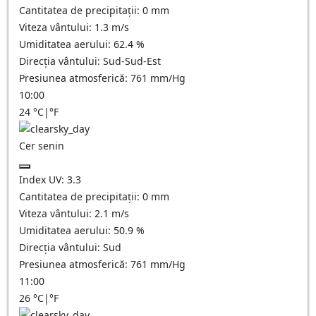
Cantitatea de precipitații:
0
mm
Viteza vântului:
1.3
m/s
Umiditatea aerului:
62.4
%
Direcția vântului:
Sud-Sud-Est
Presiunea atmosferică:
761
mm/Hg
10:00
24
°C
|
°F
Cer senin
Index UV:
3.3
Cantitatea de precipitații:
0
mm
Viteza vântului:
2.1
m/s
Umiditatea aerului:
50.9
%
Direcția vântului:
Sud
Presiunea atmosferică:
761
mm/Hg
11:00
26
°C
|
°F