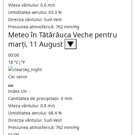
Viteza vântului:
0.6
m/s
Umiditatea aerului:
63.3
%
Direcția vântului:
Sud-Vest
Presiunea atmosferică:
762
mm/Hg
Meteo în Tătărăuca Veche pentru
marți, 11 August
▼
00:00
18
°C
|
°F
Cer senin
Index UV:
-
Cantitatea de precipitații:
0
mm
Viteza vântului:
0.8
m/s
Umiditatea aerului:
68.4
%
Direcția vântului:
Sud-Vest
Presiunea atmosferică:
762
mm/Hg
01:00