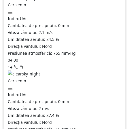
Cer senin
Index UV:
-
Cantitatea de precipitații:
0
mm
Viteza vântului:
2.1
m/s
Umiditatea aerului:
84.5
%
Direcția vântului:
Nord
Presiunea atmosferică:
765
mm/Hg
04:00
14
°C
|
°F
Cer senin
Index UV:
-
Cantitatea de precipitații:
0
mm
Viteza vântului:
2
m/s
Umiditatea aerului:
87.4
%
Direcția vântului:
Nord