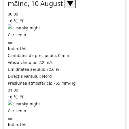
mâine, 10 August
▼
00:00
16
°C
|
°F
Cer senin
Index UV:
-
Cantitatea de precipitații:
0
mm
Viteza vântului:
2.2
m/s
Umiditatea aerului:
72.6
%
Direcția vântului:
Nord
Presiunea atmosferică:
765
mm/Hg
01:00
16
°C
|
°F
Cer senin
Index UV:
-