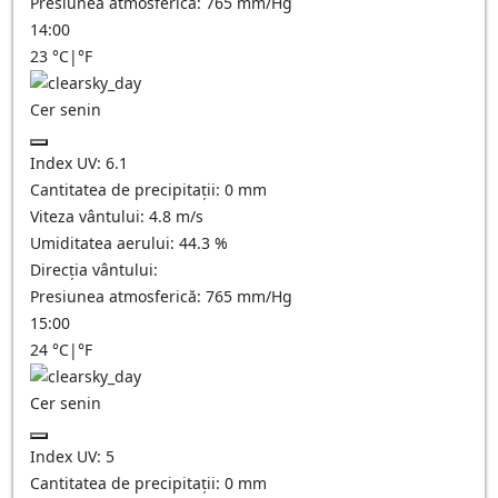
Presiunea atmosferică:
765
mm/Hg
14:00
23
°C
|
°F
Cer senin
Index UV:
6.1
Cantitatea de precipitații:
0
mm
Viteza vântului:
4.8
m/s
Umiditatea aerului:
44.3
%
Direcția vântului:
Presiunea atmosferică:
765
mm/Hg
15:00
24
°C
|
°F
Cer senin
Index UV:
5
Cantitatea de precipitații:
0
mm