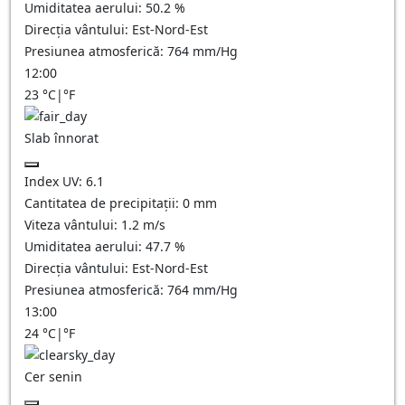
Umiditatea aerului:
50.2
%
Direcția vântului:
Est-Nord-Est
Presiunea atmosferică:
764
mm/Hg
12:00
23
°C
|
°F
Slab înnorat
Index UV:
6.1
Cantitatea de precipitații:
0
mm
Viteza vântului:
1.2
m/s
Umiditatea aerului:
47.7
%
Direcția vântului:
Est-Nord-Est
Presiunea atmosferică:
764
mm/Hg
13:00
24
°C
|
°F
Cer senin