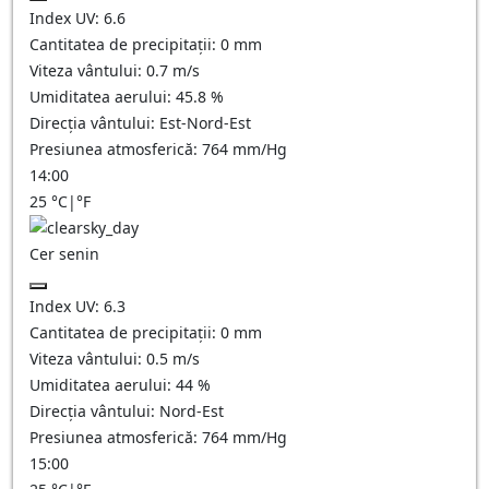
Index UV:
6.6
Cantitatea de precipitații:
0
mm
Viteza vântului:
0.7
m/s
Umiditatea aerului:
45.8
%
Direcția vântului:
Est-Nord-Est
Presiunea atmosferică:
764
mm/Hg
14:00
25
°C
|
°F
Cer senin
Index UV:
6.3
Cantitatea de precipitații:
0
mm
Viteza vântului:
0.5
m/s
Umiditatea aerului:
44
%
Direcția vântului:
Nord-Est
Presiunea atmosferică:
764
mm/Hg
15:00