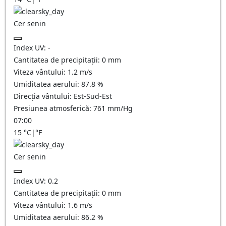
Cer senin
Index UV:
-
Cantitatea de precipitații:
0
mm
Viteza vântului:
1.2
m/s
Umiditatea aerului:
87.8
%
Direcția vântului:
Est-Sud-Est
Presiunea atmosferică:
761
mm/Hg
07:00
15
°C
|
°F
Cer senin
Index UV:
0.2
Cantitatea de precipitații:
0
mm
Viteza vântului:
1.6
m/s
Umiditatea aerului:
86.2
%