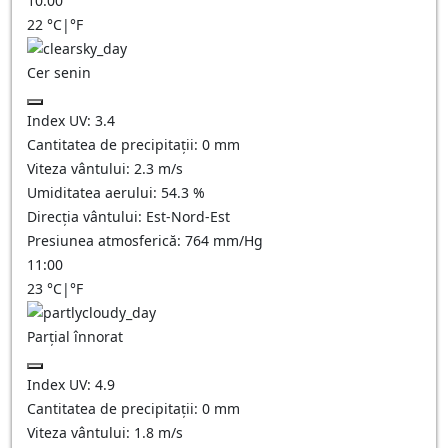
10:00
22
°C
|
°F
Cer senin
Index UV:
3.4
Cantitatea de precipitații:
0
mm
Viteza vântului:
2.3
m/s
Umiditatea aerului:
54.3
%
Direcția vântului:
Est-Nord-Est
Presiunea atmosferică:
764
mm/Hg
11:00
23
°C
|
°F
Parțial înnorat
Index UV:
4.9
Cantitatea de precipitații:
0
mm
Viteza vântului:
1.8
m/s