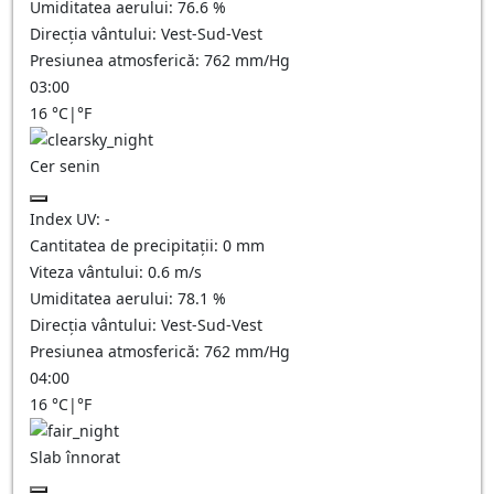
Umiditatea aerului:
76.6
%
Direcția vântului:
Vest-Sud-Vest
Presiunea atmosferică:
762
mm/Hg
03:00
16
°C
|
°F
Cer senin
Index UV:
-
Cantitatea de precipitații:
0
mm
Viteza vântului:
0.6
m/s
Umiditatea aerului:
78.1
%
Direcția vântului:
Vest-Sud-Vest
Presiunea atmosferică:
762
mm/Hg
04:00
16
°C
|
°F
Slab înnorat