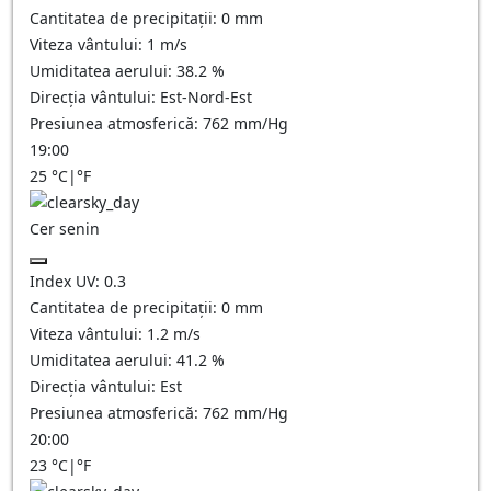
Cantitatea de precipitații:
0
mm
Viteza vântului:
1
m/s
Umiditatea aerului:
38.2
%
Direcția vântului:
Est-Nord-Est
Presiunea atmosferică:
762
mm/Hg
19:00
25
°C
|
°F
Cer senin
Index UV:
0.3
Cantitatea de precipitații:
0
mm
Viteza vântului:
1.2
m/s
Umiditatea aerului:
41.2
%
Direcția vântului:
Est
Presiunea atmosferică:
762
mm/Hg
20:00
23
°C
|
°F