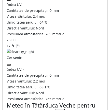
Index UV:
-
Cantitatea de precipitații:
0
mm
Viteza vântului:
2.4
m/s
Umiditatea aerului:
64
%
Direcția vântului:
Nord
Presiunea atmosferică:
765
mm/Hg
23:00
17
°C
|
°F
Cer senin
Index UV:
-
Cantitatea de precipitații:
0
mm
Viteza vântului:
2.2
m/s
Umiditatea aerului:
68.1
%
Direcția vântului:
Nord
Presiunea atmosferică:
765
mm/Hg
Meteo în Tătărăuca Veche pentru