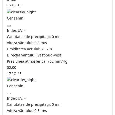
17
°C
|
°F
Cer senin
Index UV:
-
Cantitatea de precipitații:
0
mm
Viteza vântului:
0.8
m/s
Umiditatea aerului:
73.7
%
Direcția vântului:
Vest-Sud-Vest
Presiunea atmosferică:
762
mm/Hg
02:00
17
°C
|
°F
Cer senin
Index UV:
-
Cantitatea de precipitații:
0
mm
Viteza vântului:
0.8
m/s