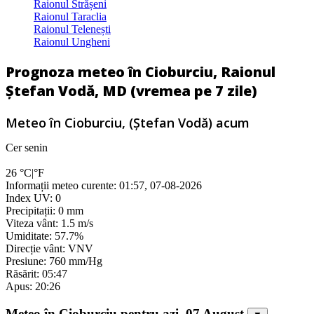
Raionul Strășeni
Raionul Taraclia
Raionul Telenești
Raionul Ungheni
Prognoza meteo în Cioburciu, Raionul
Ștefan Vodă, MD (vremea pe 7 zile)
Meteo în Cioburciu, (Ștefan Vodă) acum
Cer senin
26
°C
|
°F
Informații meteo curente: 01:57, 07-08-2026
Index UV: 0
Precipitații: 0 mm
Viteza vânt: 1.5 m/s
Umiditate: 57.7%
Direcție vânt: VNV
Presiune: 760 mm/Hg
Răsărit: 05:47
Apus: 20:26
Meteo în Cioburciu pentru azi, 07 August