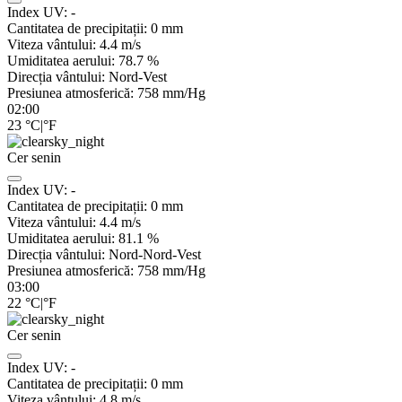
Index UV:
-
Cantitatea de precipitații:
0
mm
Viteza vântului:
4.4
m/s
Umiditatea aerului:
78.7
%
Direcția vântului:
Nord-Vest
Presiunea atmosferică:
758
mm/Hg
02:00
23
°C
|
°F
Cer senin
Index UV:
-
Cantitatea de precipitații:
0
mm
Viteza vântului:
4.4
m/s
Umiditatea aerului:
81.1
%
Direcția vântului:
Nord-Nord-Vest
Presiunea atmosferică:
758
mm/Hg
03:00
22
°C
|
°F
Cer senin
Index UV:
-
Cantitatea de precipitații:
0
mm
Viteza vântului:
4.8
m/s