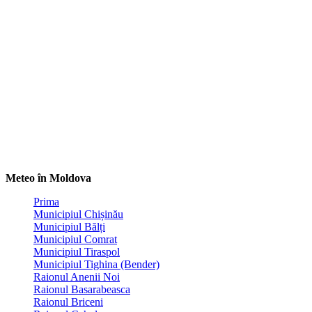
Meteo în Moldova
Prima
Municipiul Chișinău
Municipiul Bălți
Municipiul Comrat
Municipiul Tiraspol
Municipiul Tighina (Bender)
Raionul Anenii Noi
Raionul Basarabeasca
Raionul Briceni