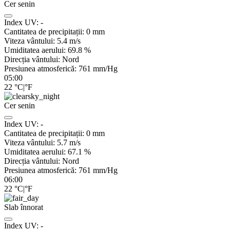
Cer senin
Index UV:
-
Cantitatea de precipitații:
0
mm
Viteza vântului:
5.4
m/s
Umiditatea aerului:
69.8
%
Direcția vântului:
Nord
Presiunea atmosferică:
761
mm/Hg
05:00
22
°C
|
°F
Cer senin
Index UV:
-
Cantitatea de precipitații:
0
mm
Viteza vântului:
5.7
m/s
Umiditatea aerului:
67.1
%
Direcția vântului:
Nord
Presiunea atmosferică:
761
mm/Hg
06:00
22
°C
|
°F
Slab înnorat
Index UV:
-