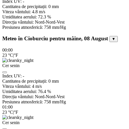
Index UV:
-
Cantitatea de precipitații:
0
mm
Viteza vântului:
4.8
m/s
Umiditatea aerului:
72.3
%
Direcția vântului:
Nord-Nord-Vest
Presiunea atmosferică:
758
mm/Hg
Meteo în Cioburciu pentru mâine, 08 August
▼
00:00
23
°C
|
°F
Cer senin
Index UV:
-
Cantitatea de precipitații:
0
mm
Viteza vântului:
4
m/s
Umiditatea aerului:
76.4
%
Direcția vântului:
Nord-Nord-Vest
Presiunea atmosferică:
758
mm/Hg
01:00
23
°C
|
°F
Cer senin