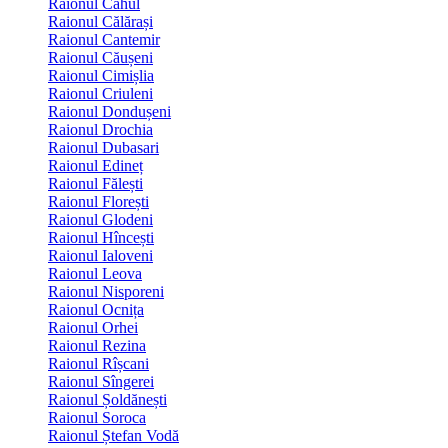
Raionul Cahul
Raionul Călărași
Raionul Cantemir
Raionul Căușeni
Raionul Cimișlia
Raionul Criuleni
Raionul Dondușeni
Raionul Drochia
Raionul Dubasari
Raionul Edineț
Raionul Fălești
Raionul Florești
Raionul Glodeni
Raionul Hîncești
Raionul Ialoveni
Raionul Leova
Raionul Nisporeni
Raionul Ocnița
Raionul Orhei
Raionul Rezina
Raionul Rîșcani
Raionul Sîngerei
Raionul Șoldănești
Raionul Soroca
Raionul Ștefan Vodă