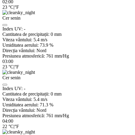
02:00
23
°C
|
°F
Cer senin
Index UV:
-
Cantitatea de precipitații:
0
mm
Viteza vântului:
5.4
m/s
Umiditatea aerului:
73.9
%
Direcția vântului:
Nord
Presiunea atmosferică:
761
mm/Hg
03:00
23
°C
|
°F
Cer senin
Index UV:
-
Cantitatea de precipitații:
0
mm
Viteza vântului:
5.4
m/s
Umiditatea aerului:
71.3
%
Direcția vântului:
Nord
Presiunea atmosferică:
761
mm/Hg
04:00
22
°C
|
°F