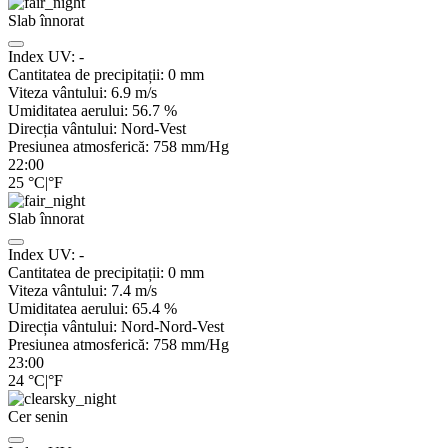
Slab înnorat
Index UV:
-
Cantitatea de precipitații:
0
mm
Viteza vântului:
6.9
m/s
Umiditatea aerului:
56.7
%
Direcția vântului:
Nord-Vest
Presiunea atmosferică:
758
mm/Hg
22:00
25
°C
|
°F
Slab înnorat
Index UV:
-
Cantitatea de precipitații:
0
mm
Viteza vântului:
7.4
m/s
Umiditatea aerului:
65.4
%
Direcția vântului:
Nord-Nord-Vest
Presiunea atmosferică:
758
mm/Hg
23:00
24
°C
|
°F
Cer senin