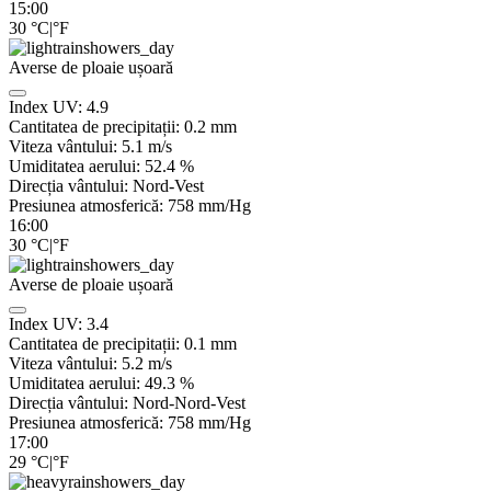
15:00
30
°C
|
°F
Averse de ploaie ușoară
Index UV:
4.9
Cantitatea de precipitații:
0.2 mm
Viteza vântului:
5.1
m/s
Umiditatea aerului:
52.4
%
Direcția vântului:
Nord-Vest
Presiunea atmosferică:
758
mm/Hg
16:00
30
°C
|
°F
Averse de ploaie ușoară
Index UV:
3.4
Cantitatea de precipitații:
0.1 mm
Viteza vântului:
5.2
m/s
Umiditatea aerului:
49.3
%
Direcția vântului:
Nord-Nord-Vest
Presiunea atmosferică:
758
mm/Hg
17:00
29
°C
|
°F