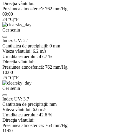
Direcția vântului:
Presiunea atmosferică:
762
mm/Hg
09:00
24
°C
|
°F
Cer senin
Index UV:
2.1
Cantitatea de precipitații:
0
mm
Viteza vântului:
6.2
m/s
Umiditatea aerului:
47.7
%
Direcția vântului:
Presiunea atmosferică:
762
mm/Hg
10:00
25
°C
|
°F
Cer senin
Index UV:
3.7
Cantitatea de precipitații:
mm
Viteza vântului:
6.6
m/s
Umiditatea aerului:
42.6
%
Direcția vântului:
Presiunea atmosferică:
763
mm/Hg
11:00