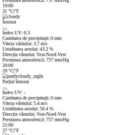
Presiunea atmosferică:
757
mm/Hg
19:00
31
°C
|
°F
Înnorat
Index UV:
0.3
Cantitatea de precipitații:
0
mm
Viteza vântului:
3.7
m/s
Umiditatea aerului:
43.2
%
Direcția vântului:
Vest-Nord-Vest
Presiunea atmosferică:
757
mm/Hg
20:00
29
°C
|
°F
Parțial înnorat
Index UV:
-
Cantitatea de precipitații:
0
mm
Viteza vântului:
5.4
m/s
Umiditatea aerului:
50.4
%
Direcția vântului:
Vest-Nord-Vest
Presiunea atmosferică:
757
mm/Hg
21:00
27
°C
|
°F