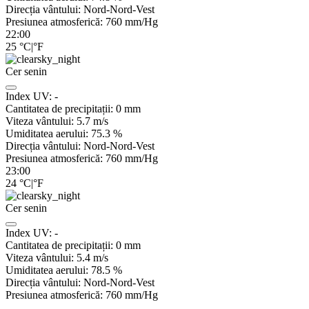
Direcția vântului:
Nord-Nord-Vest
Presiunea atmosferică:
760
mm/Hg
22:00
25
°C
|
°F
Cer senin
Index UV:
-
Cantitatea de precipitații:
0
mm
Viteza vântului:
5.7
m/s
Umiditatea aerului:
75.3
%
Direcția vântului:
Nord-Nord-Vest
Presiunea atmosferică:
760
mm/Hg
23:00
24
°C
|
°F
Cer senin
Index UV:
-
Cantitatea de precipitații:
0
mm
Viteza vântului:
5.4
m/s
Umiditatea aerului:
78.5
%
Direcția vântului:
Nord-Nord-Vest
Presiunea atmosferică:
760
mm/Hg