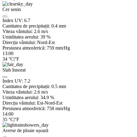
Cer senin
Index UV:
6.7
Cantitatea de precipitații:
0.4
mm
Viteza vântului:
2.6
m/s
Umiditatea aerului:
39
%
Direcția vântului:
Nord-Est
Presiunea atmosferică:
759
mm/Hg
13:00
34
°C
|
°F
Slab înnorat
Index UV:
7.2
Cantitatea de precipitații:
0.5
mm
Viteza vântului:
2.6
m/s
Umiditatea aerului:
34.9
%
Direcția vântului:
Est-Nord-Est
Presiunea atmosferică:
758
mm/Hg
14:00
35
°C
|
°F
Averse de ploaie ușoară