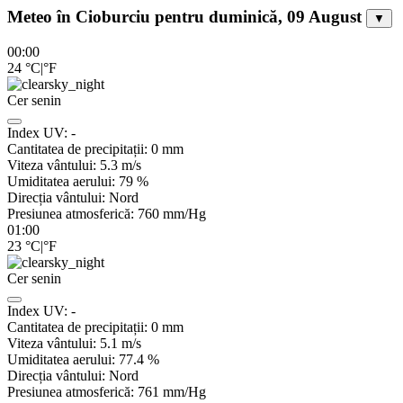
Meteo în Cioburciu pentru duminică, 09 August
▼
00:00
24
°C
|
°F
Cer senin
Index UV:
-
Cantitatea de precipitații:
0
mm
Viteza vântului:
5.3
m/s
Umiditatea aerului:
79
%
Direcția vântului:
Nord
Presiunea atmosferică:
760
mm/Hg
01:00
23
°C
|
°F
Cer senin
Index UV:
-
Cantitatea de precipitații:
0
mm
Viteza vântului:
5.1
m/s
Umiditatea aerului:
77.4
%
Direcția vântului:
Nord
Presiunea atmosferică:
761
mm/Hg