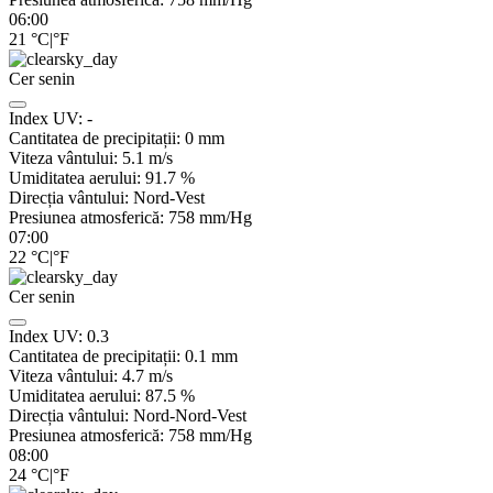
06:00
21
°C
|
°F
Cer senin
Index UV:
-
Cantitatea de precipitații:
0
mm
Viteza vântului:
5.1
m/s
Umiditatea aerului:
91.7
%
Direcția vântului:
Nord-Vest
Presiunea atmosferică:
758
mm/Hg
07:00
22
°C
|
°F
Cer senin
Index UV:
0.3
Cantitatea de precipitații:
0.1
mm
Viteza vântului:
4.7
m/s
Umiditatea aerului:
87.5
%
Direcția vântului:
Nord-Nord-Vest
Presiunea atmosferică:
758
mm/Hg
08:00
24
°C
|
°F