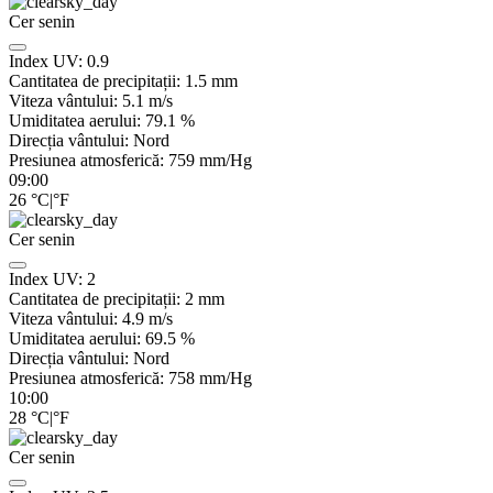
Cer senin
Index UV:
0.9
Cantitatea de precipitații:
1.5
mm
Viteza vântului:
5.1
m/s
Umiditatea aerului:
79.1
%
Direcția vântului:
Nord
Presiunea atmosferică:
759
mm/Hg
09:00
26
°C
|
°F
Cer senin
Index UV:
2
Cantitatea de precipitații:
2
mm
Viteza vântului:
4.9
m/s
Umiditatea aerului:
69.5
%
Direcția vântului:
Nord
Presiunea atmosferică:
758
mm/Hg
10:00
28
°C
|
°F
Cer senin