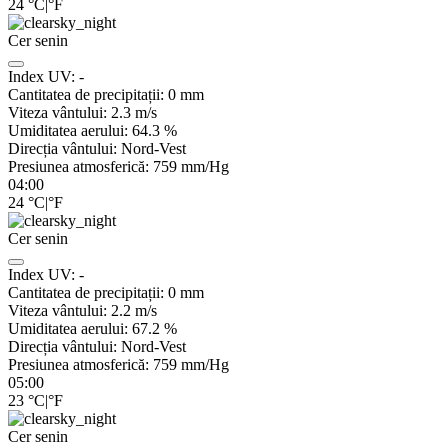
24
°C
|
°F
Cer senin
Index UV:
-
Cantitatea de precipitații:
0
mm
Viteza vântului:
2.3
m/s
Umiditatea aerului:
64.3
%
Direcția vântului:
Nord-Vest
Presiunea atmosferică:
759
mm/Hg
04:00
24
°C
|
°F
Cer senin
Index UV:
-
Cantitatea de precipitații:
0
mm
Viteza vântului:
2.2
m/s
Umiditatea aerului:
67.2
%
Direcția vântului:
Nord-Vest
Presiunea atmosferică:
759
mm/Hg
05:00
23
°C
|
°F
Cer senin