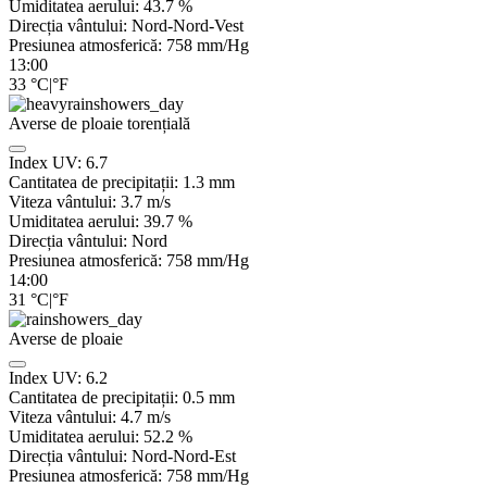
Umiditatea aerului:
43.7
%
Direcția vântului:
Nord-Nord-Vest
Presiunea atmosferică:
758
mm/Hg
13:00
33
°C
|
°F
Averse de ploaie torențială
Index UV:
6.7
Cantitatea de precipitații:
1.3 mm
Viteza vântului:
3.7
m/s
Umiditatea aerului:
39.7
%
Direcția vântului:
Nord
Presiunea atmosferică:
758
mm/Hg
14:00
31
°C
|
°F
Averse de ploaie
Index UV:
6.2
Cantitatea de precipitații:
0.5 mm
Viteza vântului:
4.7
m/s
Umiditatea aerului:
52.2
%
Direcția vântului:
Nord-Nord-Est
Presiunea atmosferică:
758
mm/Hg