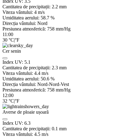
Index UV:
3.5
Cantitatea de precipitații:
2.2
mm
Viteza vântului:
4
m/s
Umiditatea aerului:
58.7
%
Direcția vântului:
Nord
Presiunea atmosferică:
758
mm/Hg
11:00
30
°C
|
°F
Cer senin
Index UV:
5.1
Cantitatea de precipitații:
2.3
mm
Viteza vântului:
4.4
m/s
Umiditatea aerului:
50.6
%
Direcția vântului:
Nord-Nord-Vest
Presiunea atmosferică:
758
mm/Hg
12:00
32
°C
|
°F
Averse de ploaie ușoară
Index UV:
6.3
Cantitatea de precipitații:
0.1 mm
Viteza vântului:
4.5
m/s