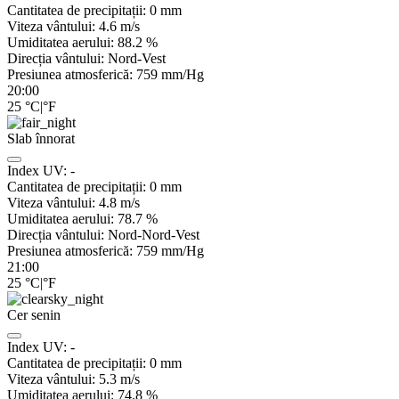
Cantitatea de precipitații:
0
mm
Viteza vântului:
4.6
m/s
Umiditatea aerului:
88.2
%
Direcția vântului:
Nord-Vest
Presiunea atmosferică:
759
mm/Hg
20:00
25
°C
|
°F
Slab înnorat
Index UV:
-
Cantitatea de precipitații:
0
mm
Viteza vântului:
4.8
m/s
Umiditatea aerului:
78.7
%
Direcția vântului:
Nord-Nord-Vest
Presiunea atmosferică:
759
mm/Hg
21:00
25
°C
|
°F
Cer senin
Index UV:
-
Cantitatea de precipitații:
0
mm
Viteza vântului:
5.3
m/s
Umiditatea aerului:
74.8
%