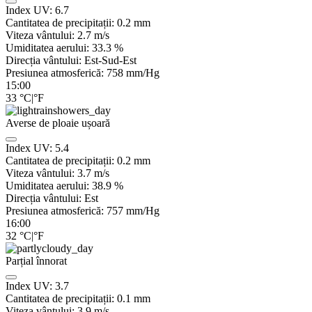
Index UV:
6.7
Cantitatea de precipitații:
0.2 mm
Viteza vântului:
2.7
m/s
Umiditatea aerului:
33.3
%
Direcția vântului:
Est-Sud-Est
Presiunea atmosferică:
758
mm/Hg
15:00
33
°C
|
°F
Averse de ploaie ușoară
Index UV:
5.4
Cantitatea de precipitații:
0.2 mm
Viteza vântului:
3.7
m/s
Umiditatea aerului:
38.9
%
Direcția vântului:
Est
Presiunea atmosferică:
757
mm/Hg
16:00
32
°C
|
°F
Parțial înnorat
Index UV:
3.7
Cantitatea de precipitații:
0.1
mm
Viteza vântului:
3.9
m/s