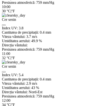
Presiunea atmosferică:
759
mm/Hg
10:00
30
°C
|
°F
Cer senin
Index UV:
3.8
Cantitatea de precipitații:
0.4
mm
Viteza vântului:
3.7
m/s
Umiditatea aerului:
49.9
%
Direcția vântului:
Presiunea atmosferică:
759
mm/Hg
11:00
32
°C
|
°F
Cer senin
Index UV:
5.4
Cantitatea de precipitații:
0.4
mm
Viteza vântului:
2.9
m/s
Umiditatea aerului:
43
%
Direcția vântului:
Nord-Est
Presiunea atmosferică:
759
mm/Hg
12:00
34
°C
|
°F