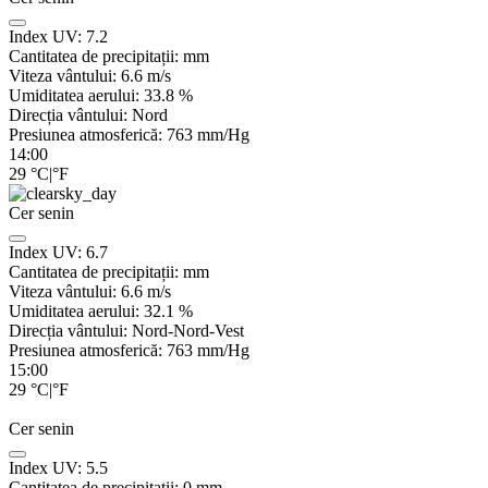
Index UV:
7.2
Cantitatea de precipitații:
mm
Viteza vântului:
6.6
m/s
Umiditatea aerului:
33.8
%
Direcția vântului:
Nord
Presiunea atmosferică:
763
mm/Hg
14:00
29
°C
|
°F
Cer senin
Index UV:
6.7
Cantitatea de precipitații:
mm
Viteza vântului:
6.6
m/s
Umiditatea aerului:
32.1
%
Direcția vântului:
Nord-Nord-Vest
Presiunea atmosferică:
763
mm/Hg
15:00
29
°C
|
°F
Cer senin
Index UV:
5.5
Cantitatea de precipitații:
0
mm