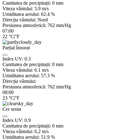
Cantitatea de precipitații:
0
mm
Viteza vântului:
5.9
m/s
Umiditatea aerului:
62.4
%
Direcția vântului:
Nord
Presiunea atmosferică:
762
mm/Hg
07:00
22
°C
|
°F
Parțial înnorat
Index UV:
0.3
Cantitatea de precipitații:
0
mm
Viteza vântului:
6.1
m/s
Umiditatea aerului:
57.3
%
Direcția vântului:
Presiunea atmosferică:
762
mm/Hg
08:00
23
°C
|
°F
Cer senin
Index UV:
0.9
Cantitatea de precipitații:
0
mm
Viteza vântului:
6.2
m/s
Umiditatea aerului:
51.9
%