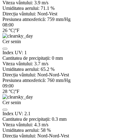
Viteza vântului:
3.9
m/s
Umiditatea aerului:
71.1
%
Direcția vântului:
Nord-Vest
Presiunea atmosferică:
759
mm/Hg
08:00
26
°C
|
°F
Cer senin
Index UV:
1
Cantitatea de precipitații:
0
mm
Viteza vântului:
3.7
m/s
Umiditatea aerului:
65.2
%
Direcția vântului:
Nord-Nord-Vest
Presiunea atmosferică:
760
mm/Hg
09:00
28
°C
|
°F
Cer senin
Index UV:
2.1
Cantitatea de precipitații:
0.3
mm
Viteza vântului:
4.3
m/s
Umiditatea aerului:
58
%
Direcția vântului:
Nord-Nord-Vest