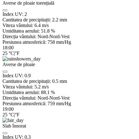
Averse de ploaie torențială
Index UV:
2
Cantitatea de precipitații:
2.2 mm
Viteza vântului:
6.4
m/s
Umiditatea aerului:
51.8
%
Direcția vântului:
Nord-Nord-Vest
Presiunea atmosferică:
758
mm/Hg
18:00
25
°C
|
°F
Averse de ploaie
Index UV:
0.9
Cantitatea de precipitații:
0.5 mm
Viteza vântului:
5.2
m/s
Umiditatea aerului:
88.1
%
Direcția vântului:
Nord-Nord-Vest
Presiunea atmosferică:
759
mm/Hg
19:00
25
°C
|
°F
Slab înnorat
Index UV:
0.3