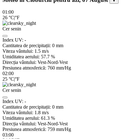
▼
01:00
26
°C
|
°F
Cer senin
Index UV:
-
Cantitatea de precipitații:
0
mm
Viteza vântului:
1.5
m/s
Umiditatea aerului:
57.7
%
Direcția vântului:
Vest-Nord-Vest
Presiunea atmosferică:
760
mm/Hg
02:00
25
°C
|
°F
Cer senin
Index UV:
-
Cantitatea de precipitații:
0
mm
Viteza vântului:
1.8
m/s
Umiditatea aerului:
61.3
%
Direcția vântului:
Vest-Nord-Vest
Presiunea atmosferică:
759
mm/Hg
03:00