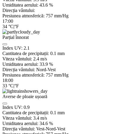
Umiditatea aerului:
43.6
%
Direcția vântului:
Presiunea atmosferică:
757
mm/Hg
17:00
34
°C
|
°F
Parțial înnorat
Index UV:
2.1
Cantitatea de precipitații:
0.1
mm
Viteza vântului:
2.4
m/s
Umiditatea aerului:
33.9
%
Direcția vântului:
Nord-Vest
Presiunea atmosferică:
757
mm/Hg
18:00
33
°C
|
°F
Averse de ploaie ușoară
Index UV:
0.9
Cantitatea de precipitații:
0.1 mm
Viteza vântului:
3.4
m/s
Umiditatea aerului:
34.6
%
Direcția vântului:
Vest-Nord-Vest