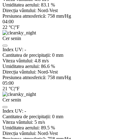
Umiditatea aerului:
83.1
%
Direcția vântului:
Nord-Vest
Presiunea atmosferică:
758
mm/Hg
04:00
22
°C
|
°F
Cer senin
Index UV:
-
Cantitatea de precipitații:
0
mm
Viteza vântului:
4.8
m/s
Umiditatea aerului:
86.6
%
Direcția vântului:
Nord-Vest
Presiunea atmosferică:
758
mm/Hg
05:00
21
°C
|
°F
Cer senin
Index UV:
-
Cantitatea de precipitații:
0
mm
Viteza vântului:
5
m/s
Umiditatea aerului:
89.5
%
Direcția vântului:
Nord-Vest
Presiunea atmosferică:
758
mm/Hg