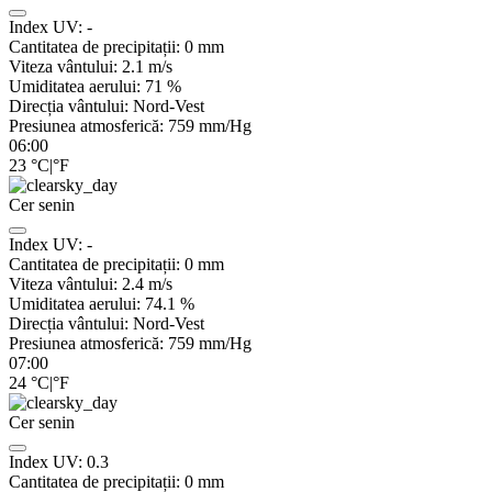
Index UV:
-
Cantitatea de precipitații:
0
mm
Viteza vântului:
2.1
m/s
Umiditatea aerului:
71
%
Direcția vântului:
Nord-Vest
Presiunea atmosferică:
759
mm/Hg
06:00
23
°C
|
°F
Cer senin
Index UV:
-
Cantitatea de precipitații:
0
mm
Viteza vântului:
2.4
m/s
Umiditatea aerului:
74.1
%
Direcția vântului:
Nord-Vest
Presiunea atmosferică:
759
mm/Hg
07:00
24
°C
|
°F
Cer senin
Index UV:
0.3
Cantitatea de precipitații:
0
mm