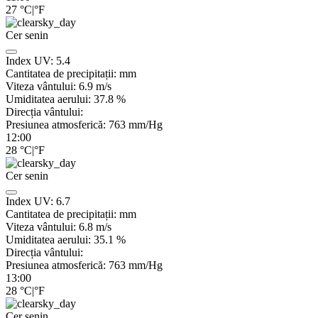
27
°C
|
°F
Cer senin
Index UV:
5.4
Cantitatea de precipitații:
mm
Viteza vântului:
6.9
m/s
Umiditatea aerului:
37.8
%
Direcția vântului:
Presiunea atmosferică:
763
mm/Hg
12:00
28
°C
|
°F
Cer senin
Index UV:
6.7
Cantitatea de precipitații:
mm
Viteza vântului:
6.8
m/s
Umiditatea aerului:
35.1
%
Direcția vântului:
Presiunea atmosferică:
763
mm/Hg
13:00
28
°C
|
°F
Cer senin