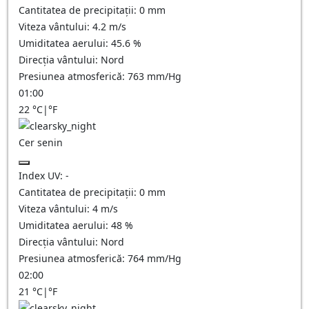
Cantitatea de precipitații:
0
mm
Viteza vântului:
4.2
m/s
Umiditatea aerului:
45.6
%
Direcția vântului:
Nord
Presiunea atmosferică:
763
mm/Hg
01:00
22
°C
|
°F
Cer senin
Index UV:
-
Cantitatea de precipitații:
0
mm
Viteza vântului:
4
m/s
Umiditatea aerului:
48
%
Direcția vântului:
Nord
Presiunea atmosferică:
764
mm/Hg
02:00
21
°C
|
°F