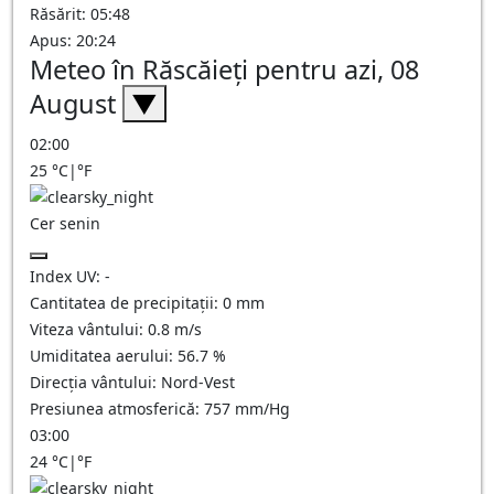
Răsărit: 05:48
Apus: 20:24
Meteo în Răscăieţi pentru azi, 08
August
▼
02:00
25
°C
|
°F
Cer senin
Index UV:
-
Cantitatea de precipitații:
0
mm
Viteza vântului:
0.8
m/s
Umiditatea aerului:
56.7
%
Direcția vântului:
Nord-Vest
Presiunea atmosferică:
757
mm/Hg
03:00
24
°C
|
°F