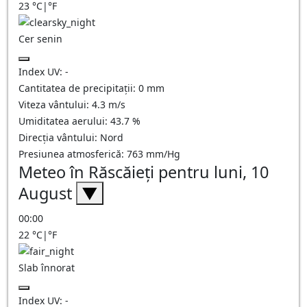
23
°C
|
°F
Cer senin
Index UV:
-
Cantitatea de precipitații:
0
mm
Viteza vântului:
4.3
m/s
Umiditatea aerului:
43.7
%
Direcția vântului:
Nord
Presiunea atmosferică:
763
mm/Hg
Meteo în Răscăieţi pentru luni, 10
August
▼
00:00
22
°C
|
°F
Slab înnorat
Index UV:
-