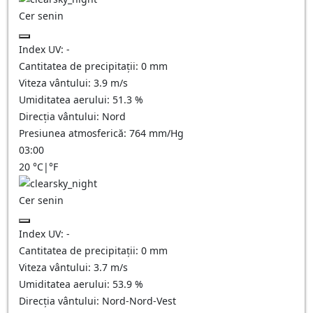
Cer senin
Index UV:
-
Cantitatea de precipitații:
0
mm
Viteza vântului:
3.9
m/s
Umiditatea aerului:
51.3
%
Direcția vântului:
Nord
Presiunea atmosferică:
764
mm/Hg
03:00
20
°C
|
°F
Cer senin
Index UV:
-
Cantitatea de precipitații:
0
mm
Viteza vântului:
3.7
m/s
Umiditatea aerului:
53.9
%
Direcția vântului:
Nord-Nord-Vest