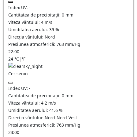
Index UV:
-
Cantitatea de precipitații:
0
mm
Viteza vântului:
4
m/s
Umiditatea aerului:
39
%
Direcția vântului:
Nord
Presiunea atmosferică:
763
mm/Hg
22:00
24
°C
|
°F
Cer senin
Index UV:
-
Cantitatea de precipitații:
0
mm
Viteza vântului:
4.2
m/s
Umiditatea aerului:
41.6
%
Direcția vântului:
Nord-Nord-Vest
Presiunea atmosferică:
763
mm/Hg
23:00