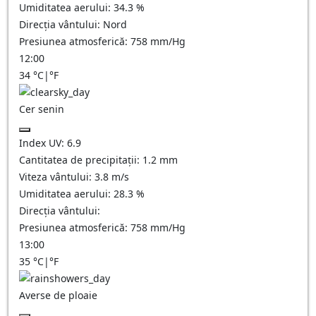
Umiditatea aerului:
34.3
%
Direcția vântului:
Nord
Presiunea atmosferică:
758
mm/Hg
12:00
34
°C
|
°F
Cer senin
Index UV:
6.9
Cantitatea de precipitații:
1.2
mm
Viteza vântului:
3.8
m/s
Umiditatea aerului:
28.3
%
Direcția vântului:
Presiunea atmosferică:
758
mm/Hg
13:00
35
°C
|
°F
Averse de ploaie