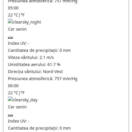
Presiunea atmosferică:
757
mm/Hg
05:00
22
°C
|
°F
Cer senin
Index UV:
-
Cantitatea de precipitații:
0
mm
Viteza vântului:
2.1
m/s
Umiditatea aerului:
61.7
%
Direcția vântului:
Nord-Vest
Presiunea atmosferică:
757
mm/Hg
06:00
22
°C
|
°F
Cer senin
Index UV:
-
Cantitatea de precipitații:
0
mm