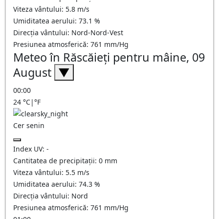
Viteza vântului:
5.8
m/s
Umiditatea aerului:
73.1
%
Direcția vântului:
Nord-Nord-Vest
Presiunea atmosferică:
761
mm/Hg
Meteo în Răscăieţi pentru mâine, 09
August
▼
00:00
24
°C
|
°F
Cer senin
Index UV:
-
Cantitatea de precipitații:
0
mm
Viteza vântului:
5.5
m/s
Umiditatea aerului:
74.3
%
Direcția vântului:
Nord
Presiunea atmosferică:
761
mm/Hg