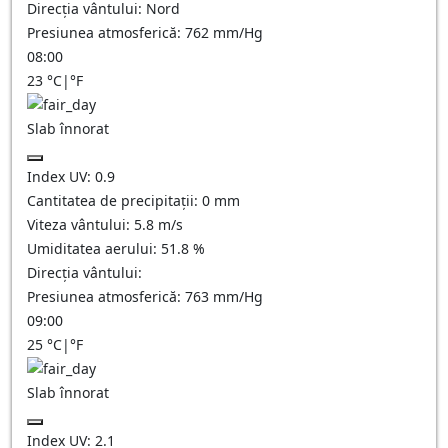
Direcția vântului:
Nord
Presiunea atmosferică:
762
mm/Hg
08:00
23
°C
|
°F
Slab înnorat
Index UV:
0.9
Cantitatea de precipitații:
0
mm
Viteza vântului:
5.8
m/s
Umiditatea aerului:
51.8
%
Direcția vântului:
Presiunea atmosferică:
763
mm/Hg
09:00
25
°C
|
°F
Slab înnorat
Index UV:
2.1