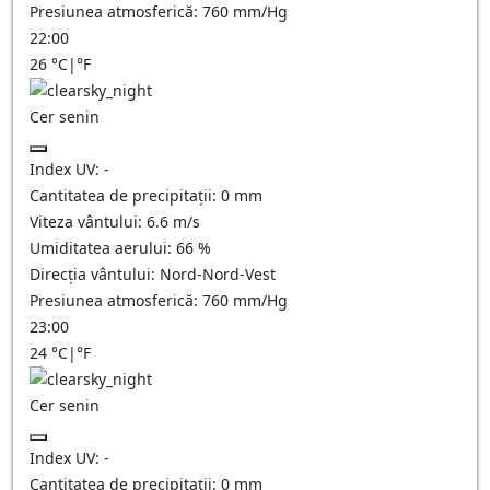
Presiunea atmosferică:
760
mm/Hg
22:00
26
°C
|
°F
Cer senin
Index UV:
-
Cantitatea de precipitații:
0
mm
Viteza vântului:
6.6
m/s
Umiditatea aerului:
66
%
Direcția vântului:
Nord-Nord-Vest
Presiunea atmosferică:
760
mm/Hg
23:00
24
°C
|
°F
Cer senin
Index UV:
-
Cantitatea de precipitații:
0
mm