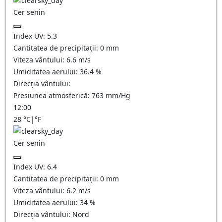
Cer senin
Index UV:
5.3
Cantitatea de precipitații:
0
mm
Viteza vântului:
6.6
m/s
Umiditatea aerului:
36.4
%
Direcția vântului:
Presiunea atmosferică:
763
mm/Hg
12:00
28
°C
|
°F
Cer senin
Index UV:
6.4
Cantitatea de precipitații:
0
mm
Viteza vântului:
6.2
m/s
Umiditatea aerului:
34
%
Direcția vântului:
Nord