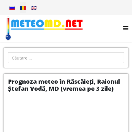
Selectați limba dvs
Introdu localitatea:
Prognoza meteo în Răscăieți, Raionul
Ștefan Vodă, MD (vremea pe 3 zile)