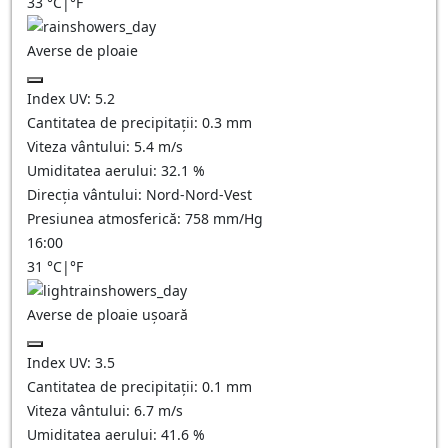
33
°C
|
°F
Averse de ploaie
Index UV:
5.2
Cantitatea de precipitații:
0.3 mm
Viteza vântului:
5.4
m/s
Umiditatea aerului:
32.1
%
Direcția vântului:
Nord-Nord-Vest
Presiunea atmosferică:
758
mm/Hg
16:00
31
°C
|
°F
Averse de ploaie ușoară
Index UV:
3.5
Cantitatea de precipitații:
0.1 mm
Viteza vântului:
6.7
m/s
Umiditatea aerului:
41.6
%