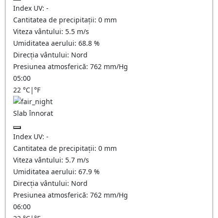
Index UV:
-
Cantitatea de precipitații:
0
mm
Viteza vântului:
5.5
m/s
Umiditatea aerului:
68.8
%
Direcția vântului:
Nord
Presiunea atmosferică:
762
mm/Hg
05:00
22
°C
|
°F
Slab înnorat
Index UV:
-
Cantitatea de precipitații:
0
mm
Viteza vântului:
5.7
m/s
Umiditatea aerului:
67.9
%
Direcția vântului:
Nord
Presiunea atmosferică:
762
mm/Hg
06:00