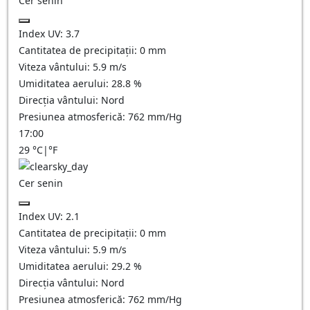
Cer senin
Index UV:
3.7
Cantitatea de precipitații:
0
mm
Viteza vântului:
5.9
m/s
Umiditatea aerului:
28.8
%
Direcția vântului:
Nord
Presiunea atmosferică:
762
mm/Hg
17:00
29
°C
|
°F
Cer senin
Index UV:
2.1
Cantitatea de precipitații:
0
mm
Viteza vântului:
5.9
m/s
Umiditatea aerului:
29.2
%
Direcția vântului:
Nord
Presiunea atmosferică:
762
mm/Hg