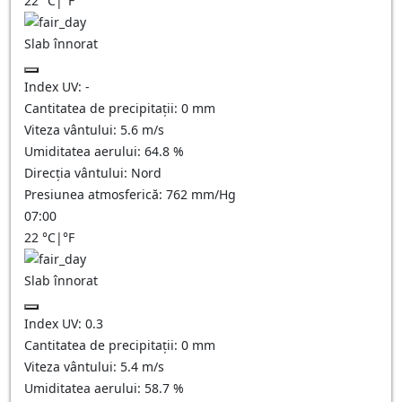
22
°C
|
°F
Slab înnorat
Index UV:
-
Cantitatea de precipitații:
0
mm
Viteza vântului:
5.6
m/s
Umiditatea aerului:
64.8
%
Direcția vântului:
Nord
Presiunea atmosferică:
762
mm/Hg
07:00
22
°C
|
°F
Slab înnorat
Index UV:
0.3
Cantitatea de precipitații:
0
mm
Viteza vântului:
5.4
m/s
Umiditatea aerului:
58.7
%