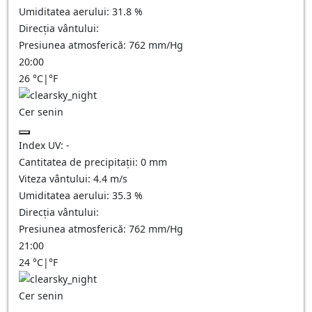
Umiditatea aerului:
31.8
%
Direcția vântului:
Presiunea atmosferică:
762
mm/Hg
20:00
26
°C
|
°F
Cer senin
Index UV:
-
Cantitatea de precipitații:
0
mm
Viteza vântului:
4.4
m/s
Umiditatea aerului:
35.3
%
Direcția vântului:
Presiunea atmosferică:
762
mm/Hg
21:00
24
°C
|
°F
Cer senin