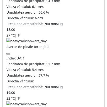
Cantitatea de precipitații:
4.3
mm
Viteza vântului:
6.1
m/s
Umiditatea aerului:
56.6
%
Direcția vântului:
Nord
Presiunea atmosferică:
760
mm/Hg
18:00
27
°C
|
°F
Averse de ploaie torențială
Index UV:
1
Cantitatea de precipitații:
1.7 mm
Viteza vântului:
5.4
m/s
Umiditatea aerului:
57.7
%
Direcția vântului:
Presiunea atmosferică:
760
mm/Hg
19:00
22
°C
|
°F