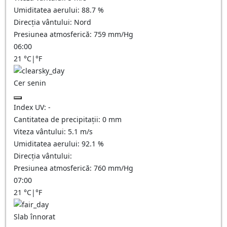
Umiditatea aerului:
88.7
%
Direcția vântului:
Nord
Presiunea atmosferică:
759
mm/Hg
06:00
21
°C
|
°F
Cer senin
Index UV:
-
Cantitatea de precipitații:
0
mm
Viteza vântului:
5.1
m/s
Umiditatea aerului:
92.1
%
Direcția vântului:
Presiunea atmosferică:
760
mm/Hg
07:00
21
°C
|
°F
Slab înnorat