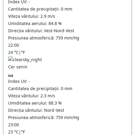
Index UV:
-
Cantitatea de precipitații:
0
mm
Viteza vântului:
2.9
m/s
Umiditatea aerului:
84.8
%
Direcția vântului:
Vest-Nord-Vest
Presiunea atmosferică:
759
mm/Hg
22:00
24
°C
|
°F
Cer senin
Index UV:
-
Cantitatea de precipitații:
0
mm
Viteza vântului:
2.3
m/s
Umiditatea aerului:
88.3
%
Direcția vântului:
Nord-Vest
Presiunea atmosferică:
759
mm/Hg
23:00
23
°C
|
°F