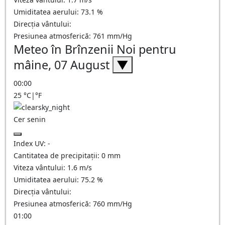
Umiditatea aerului:
73.1
%
Direcția vântului:
Presiunea atmosferică:
761
mm/Hg
Meteo în Brînzenii Noi pentru
mâine, 07 August
▼
00:00
25
°C
|
°F
Cer senin
Index UV:
-
Cantitatea de precipitații:
0
mm
Viteza vântului:
1.6
m/s
Umiditatea aerului:
75.2
%
Direcția vântului:
Presiunea atmosferică:
760
mm/Hg
01:00