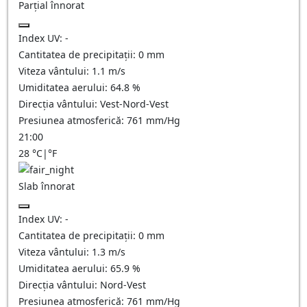
Parțial înnorat
Index UV:
-
Cantitatea de precipitații:
0
mm
Viteza vântului:
1.1
m/s
Umiditatea aerului:
64.8
%
Direcția vântului:
Vest-Nord-Vest
Presiunea atmosferică:
761
mm/Hg
21:00
28
°C
|
°F
Slab înnorat
Index UV:
-
Cantitatea de precipitații:
0
mm
Viteza vântului:
1.3
m/s
Umiditatea aerului:
65.9
%
Direcția vântului:
Nord-Vest
Presiunea atmosferică:
761
mm/Hg