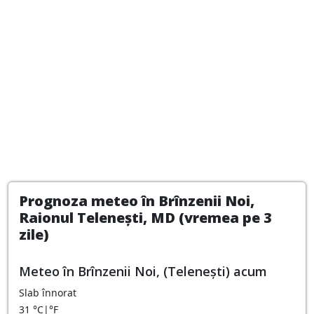
Prognoza meteo în Brînzenii Noi,
Raionul Telenești, MD (vremea pe 3
zile)
Meteo în Brînzenii Noi, (Telenești) acum
Slab înnorat
31
°C
|
°F