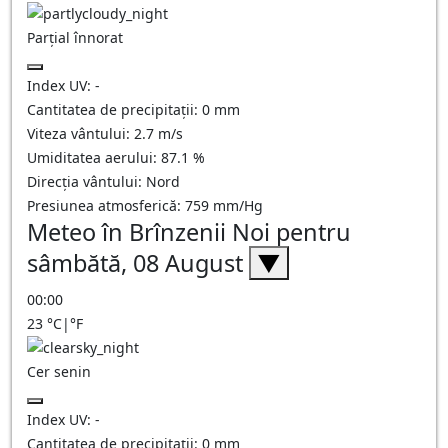
Parțial înnorat
Index UV:
-
Cantitatea de precipitații:
0
mm
Viteza vântului:
2.7
m/s
Umiditatea aerului:
87.1
%
Direcția vântului:
Nord
Presiunea atmosferică:
759
mm/Hg
Meteo în Brînzenii Noi pentru
sâmbătă, 08 August
▼
00:00
23
°C
|
°F
Cer senin
Index UV:
-
Cantitatea de precipitații:
0
mm