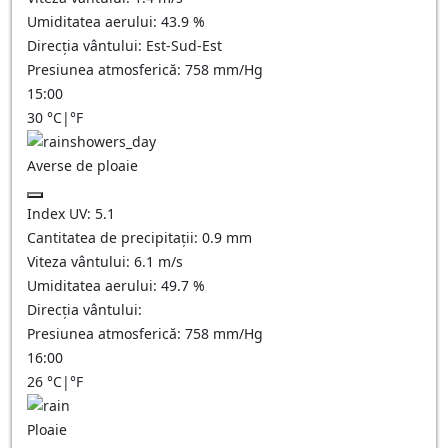
Umiditatea aerului:
43.9
%
Direcția vântului:
Est-Sud-Est
Presiunea atmosferică:
758
mm/Hg
15:00
30
°C
|
°F
Averse de ploaie
Index UV:
5.1
Cantitatea de precipitații:
0.9 mm
Viteza vântului:
6.1
m/s
Umiditatea aerului:
49.7
%
Direcția vântului:
Presiunea atmosferică:
758
mm/Hg
16:00
26
°C
|
°F
Ploaie