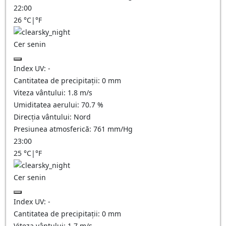
22:00
26
°C
|
°F
Cer senin
Index UV:
-
Cantitatea de precipitații:
0
mm
Viteza vântului:
1.8
m/s
Umiditatea aerului:
70.7
%
Direcția vântului:
Nord
Presiunea atmosferică:
761
mm/Hg
23:00
25
°C
|
°F
Cer senin
Index UV:
-
Cantitatea de precipitații:
0
mm
Viteza vântului:
1.7
m/s