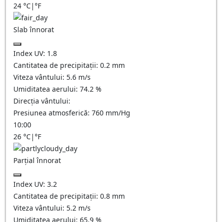
24
°C
|
°F
Slab înnorat
Index UV:
1.8
Cantitatea de precipitații:
0.2
mm
Viteza vântului:
5.6
m/s
Umiditatea aerului:
74.2
%
Direcția vântului:
Presiunea atmosferică:
760
mm/Hg
10:00
26
°C
|
°F
Parțial înnorat
Index UV:
3.2
Cantitatea de precipitații:
0.8
mm
Viteza vântului:
5.2
m/s
Umiditatea aerului:
65.9
%