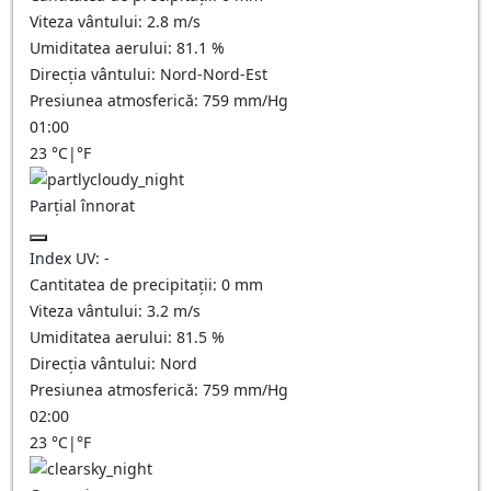
Viteza vântului:
2.8
m/s
Umiditatea aerului:
81.1
%
Direcția vântului:
Nord-Nord-Est
Presiunea atmosferică:
759
mm/Hg
01:00
23
°C
|
°F
Parțial înnorat
Index UV:
-
Cantitatea de precipitații:
0
mm
Viteza vântului:
3.2
m/s
Umiditatea aerului:
81.5
%
Direcția vântului:
Nord
Presiunea atmosferică:
759
mm/Hg
02:00
23
°C
|
°F