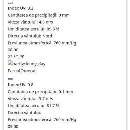
Index UV:
0.2
Cantitatea de precipitații:
0
mm
Viteza vântului:
4.9
m/s
Umiditatea aerului:
89.3
%
Direcția vântului:
Nord
Presiunea atmosferică:
760
mm/Hg
08:00
23
°C
|
°F
Parțial înnorat
Index UV:
0.8
Cantitatea de precipitații:
0.1
mm
Viteza vântului:
5.7
m/s
Umiditatea aerului:
81.7
%
Direcția vântului:
Presiunea atmosferică:
760
mm/Hg
09:00