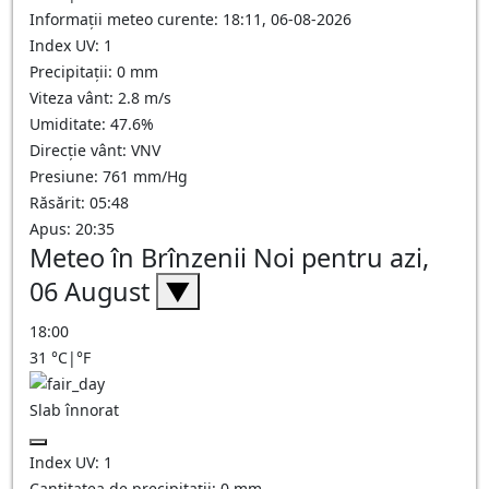
Informații meteo curente: 18:11, 06-08-2026
Index UV: 1
Precipitații: 0 mm
Viteza vânt: 2.8 m/s
Umiditate: 47.6%
Direcție vânt: VNV
Presiune: 761 mm/Hg
Răsărit: 05:48
Apus: 20:35
Meteo în Brînzenii Noi pentru azi,
06 August
▼
18:00
31
°C
|
°F
Slab înnorat
Index UV:
1
Cantitatea de precipitații:
0
mm