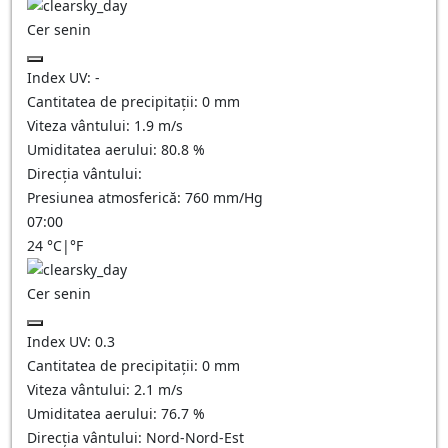
Cer senin
Index UV:
-
Cantitatea de precipitații:
0
mm
Viteza vântului:
1.9
m/s
Umiditatea aerului:
80.8
%
Direcția vântului:
Presiunea atmosferică:
760
mm/Hg
07:00
24
°C
|
°F
Cer senin
Index UV:
0.3
Cantitatea de precipitații:
0
mm
Viteza vântului:
2.1
m/s
Umiditatea aerului:
76.7
%
Direcția vântului:
Nord-Nord-Est