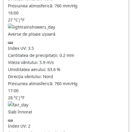
Presiunea atmosferică:
760
mm/Hg
16:00
27
°C
|
°F
Averse de ploaie ușoară
Index UV:
3.5
Cantitatea de precipitații:
0.2 mm
Viteza vântului:
5.9
m/s
Umiditatea aerului:
63.6
%
Direcția vântului:
Nord
Presiunea atmosferică:
760
mm/Hg
17:00
28
°C
|
°F
Slab înnorat
Index UV:
2