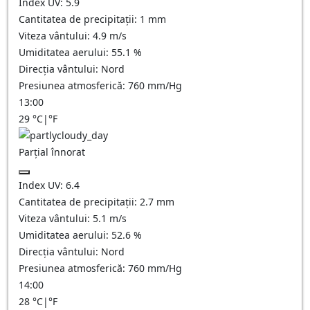
Index UV:
5.9
Cantitatea de precipitații:
1
mm
Viteza vântului:
4.9
m/s
Umiditatea aerului:
55.1
%
Direcția vântului:
Nord
Presiunea atmosferică:
760
mm/Hg
13:00
29
°C
|
°F
Parțial înnorat
Index UV:
6.4
Cantitatea de precipitații:
2.7
mm
Viteza vântului:
5.1
m/s
Umiditatea aerului:
52.6
%
Direcția vântului:
Nord
Presiunea atmosferică:
760
mm/Hg
14:00
28
°C
|
°F