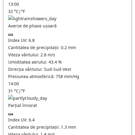
13:00
32
°C
|
°F
Averse de ploaie ușoară
Index UV:
6.8
Cantitatea de precipitații:
0.2 mm
Viteza vântului:
2.8
m/s
Umiditatea aerului:
43.4
%
Direcția vântului:
Sud-Sud-Vest
Presiunea atmosferică:
758
mm/Hg
14:00
31
°C
|
°F
Parțial înnorat
Index UV:
6.4
Cantitatea de precipitații:
1.3
mm
Viteza vântului:
1.4
m/s