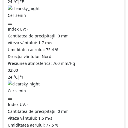
24
°C
|
°F
Cer senin
Index UV:
-
Cantitatea de precipitații:
0
mm
Viteza vântului:
1.7
m/s
Umiditatea aerului:
75.4
%
Direcția vântului:
Nord
Presiunea atmosferică:
760
mm/Hg
02:00
24
°C
|
°F
Cer senin
Index UV:
-
Cantitatea de precipitații:
0
mm
Viteza vântului:
1.5
m/s
Umiditatea aerului:
77.5
%