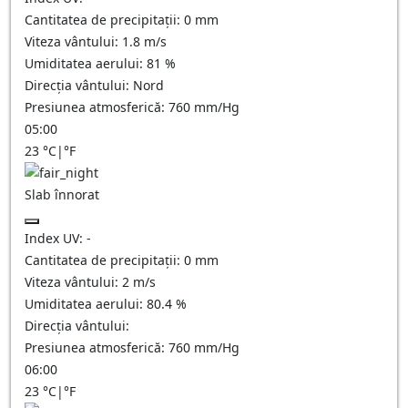
Cantitatea de precipitații:
0
mm
Viteza vântului:
1.8
m/s
Umiditatea aerului:
81
%
Direcția vântului:
Nord
Presiunea atmosferică:
760
mm/Hg
05:00
23
°C
|
°F
Slab înnorat
Index UV:
-
Cantitatea de precipitații:
0
mm
Viteza vântului:
2
m/s
Umiditatea aerului:
80.4
%
Direcția vântului:
Presiunea atmosferică:
760
mm/Hg
06:00
23
°C
|
°F