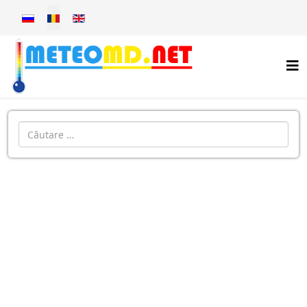
Selectați limba dvs
Introdu localitatea: