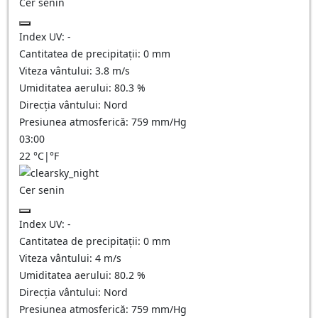
Cer senin
Index UV:
-
Cantitatea de precipitații:
0
mm
Viteza vântului:
3.8
m/s
Umiditatea aerului:
80.3
%
Direcția vântului:
Nord
Presiunea atmosferică:
759
mm/Hg
03:00
22
°C
|
°F
Cer senin
Index UV:
-
Cantitatea de precipitații:
0
mm
Viteza vântului:
4
m/s
Umiditatea aerului:
80.2
%
Direcția vântului:
Nord
Presiunea atmosferică:
759
mm/Hg