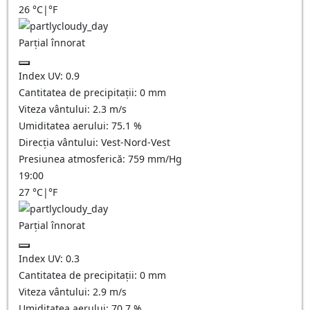
26
°C
|
°F
Parțial înnorat
Index UV:
0.9
Cantitatea de precipitații:
0
mm
Viteza vântului:
2.3
m/s
Umiditatea aerului:
75.1
%
Direcția vântului:
Vest-Nord-Vest
Presiunea atmosferică:
759
mm/Hg
19:00
27
°C
|
°F
Parțial înnorat
Index UV:
0.3
Cantitatea de precipitații:
0
mm
Viteza vântului:
2.9
m/s
Umiditatea aerului:
70.7
%