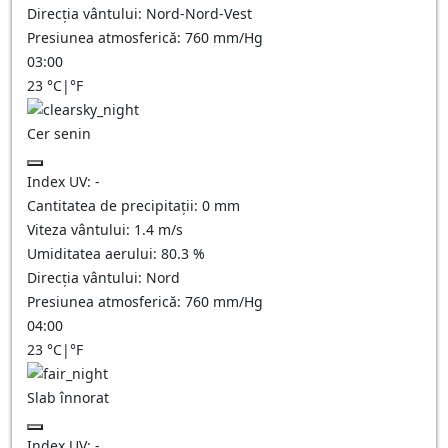
Direcția vântului:
Nord-Nord-Vest
Presiunea atmosferică:
760
mm/Hg
03:00
23
°C
|
°F
Cer senin
Index UV:
-
Cantitatea de precipitații:
0
mm
Viteza vântului:
1.4
m/s
Umiditatea aerului:
80.3
%
Direcția vântului:
Nord
Presiunea atmosferică:
760
mm/Hg
04:00
23
°C
|
°F
Slab înnorat
Index UV:
-