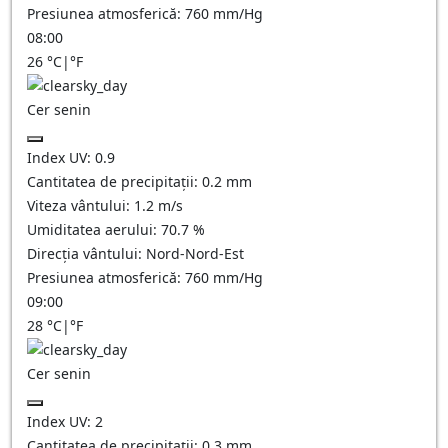
Presiunea atmosferică:
760
mm/Hg
08:00
26
°C
|
°F
Cer senin
Index UV:
0.9
Cantitatea de precipitații:
0.2
mm
Viteza vântului:
1.2
m/s
Umiditatea aerului:
70.7
%
Direcția vântului:
Nord-Nord-Est
Presiunea atmosferică:
760
mm/Hg
09:00
28
°C
|
°F
Cer senin
Index UV:
2
Cantitatea de precipitații:
0.3
mm