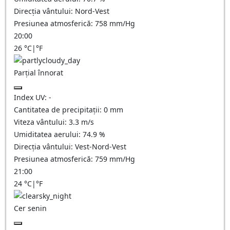
Direcția vântului:
Nord-Vest
Presiunea atmosferică:
758
mm/Hg
20:00
26
°C
|
°F
Parțial înnorat
Index UV:
-
Cantitatea de precipitații:
0
mm
Viteza vântului:
3.3
m/s
Umiditatea aerului:
74.9
%
Direcția vântului:
Vest-Nord-Vest
Presiunea atmosferică:
759
mm/Hg
21:00
24
°C
|
°F
Cer senin