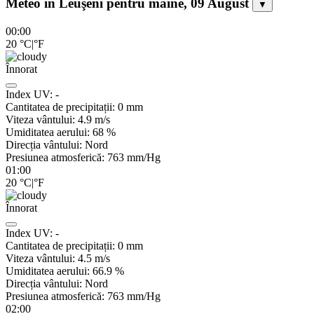
Meteo în Leuşeni pentru mâine, 09 August
▼
00:00
20
°C
|
°F
Înnorat
Index UV:
-
Cantitatea de precipitații:
0
mm
Viteza vântului:
4.9
m/s
Umiditatea aerului:
68
%
Direcția vântului:
Nord
Presiunea atmosferică:
763
mm/Hg
01:00
20
°C
|
°F
Înnorat
Index UV:
-
Cantitatea de precipitații:
0
mm
Viteza vântului:
4.5
m/s
Umiditatea aerului:
66.9
%
Direcția vântului:
Nord
Presiunea atmosferică:
763
mm/Hg
02:00