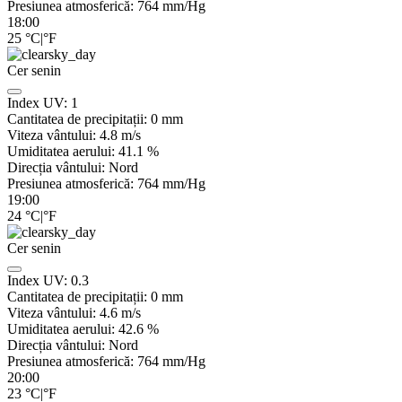
Presiunea atmosferică:
764
mm/Hg
18:00
25
°C
|
°F
Cer senin
Index UV:
1
Cantitatea de precipitații:
0
mm
Viteza vântului:
4.8
m/s
Umiditatea aerului:
41.1
%
Direcția vântului:
Nord
Presiunea atmosferică:
764
mm/Hg
19:00
24
°C
|
°F
Cer senin
Index UV:
0.3
Cantitatea de precipitații:
0
mm
Viteza vântului:
4.6
m/s
Umiditatea aerului:
42.6
%
Direcția vântului:
Nord
Presiunea atmosferică:
764
mm/Hg
20:00
23
°C
|
°F