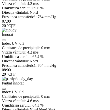
Viteza vântului:
4.2
m/s
Umiditatea aerului:
69.6
%
Direcția vântului:
Nord
Presiunea atmosferică:
764
mm/Hg
07:00
20
°C
|
°F
Înnorat
Index UV:
0.3
Cantitatea de precipitații:
0
mm
Viteza vântului:
4.2
m/s
Umiditatea aerului:
67.4
%
Direcția vântului:
Nord
Presiunea atmosferică:
764
mm/Hg
08:00
20
°C
|
°F
Parțial înnorat
Index UV:
0.9
Cantitatea de precipitații:
0
mm
Viteza vântului:
4.6
m/s
Umiditatea aerului:
64.3
%
Direcția vântului:
Nord-Nord-Vest