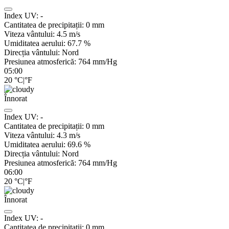
Index UV:
-
Cantitatea de precipitații:
0
mm
Viteza vântului:
4.5
m/s
Umiditatea aerului:
67.7
%
Direcția vântului:
Nord
Presiunea atmosferică:
764
mm/Hg
05:00
20
°C
|
°F
Înnorat
Index UV:
-
Cantitatea de precipitații:
0
mm
Viteza vântului:
4.3
m/s
Umiditatea aerului:
69.6
%
Direcția vântului:
Nord
Presiunea atmosferică:
764
mm/Hg
06:00
20
°C
|
°F
Înnorat
Index UV:
-
Cantitatea de precipitații:
0
mm