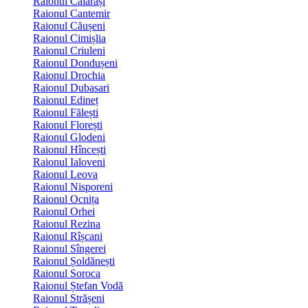
Raionul Călărași
Raionul Cantemir
Raionul Căușeni
Raionul Cimișlia
Raionul Criuleni
Raionul Dondușeni
Raionul Drochia
Raionul Dubasari
Raionul Edineț
Raionul Fălești
Raionul Florești
Raionul Glodeni
Raionul Hîncești
Raionul Ialoveni
Raionul Leova
Raionul Nisporeni
Raionul Ocnița
Raionul Orhei
Raionul Rezina
Raionul Rîșcani
Raionul Sîngerei
Raionul Șoldănești
Raionul Soroca
Raionul Ștefan Vodă
Raionul Strășeni