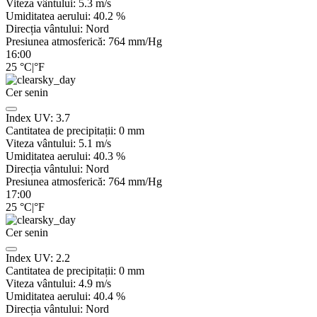
Viteza vântului:
5.3
m/s
Umiditatea aerului:
40.2
%
Direcția vântului:
Nord
Presiunea atmosferică:
764
mm/Hg
16:00
25
°C
|
°F
Cer senin
Index UV:
3.7
Cantitatea de precipitații:
0
mm
Viteza vântului:
5.1
m/s
Umiditatea aerului:
40.3
%
Direcția vântului:
Nord
Presiunea atmosferică:
764
mm/Hg
17:00
25
°C
|
°F
Cer senin
Index UV:
2.2
Cantitatea de precipitații:
0
mm
Viteza vântului:
4.9
m/s
Umiditatea aerului:
40.4
%
Direcția vântului:
Nord