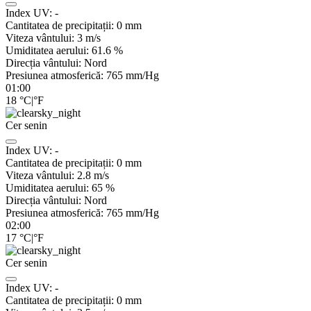
Index UV:
-
Cantitatea de precipitații:
0
mm
Viteza vântului:
3
m/s
Umiditatea aerului:
61.6
%
Direcția vântului:
Nord
Presiunea atmosferică:
765
mm/Hg
01:00
18
°C
|
°F
Cer senin
Index UV:
-
Cantitatea de precipitații:
0
mm
Viteza vântului:
2.8
m/s
Umiditatea aerului:
65
%
Direcția vântului:
Nord
Presiunea atmosferică:
765
mm/Hg
02:00
17
°C
|
°F
Cer senin
Index UV:
-
Cantitatea de precipitații:
0
mm