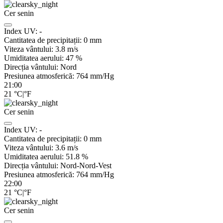
Cer senin
Index UV:
-
Cantitatea de precipitații:
0
mm
Viteza vântului:
3.8
m/s
Umiditatea aerului:
47
%
Direcția vântului:
Nord
Presiunea atmosferică:
764
mm/Hg
21:00
21
°C
|
°F
Cer senin
Index UV:
-
Cantitatea de precipitații:
0
mm
Viteza vântului:
3.6
m/s
Umiditatea aerului:
51.8
%
Direcția vântului:
Nord-Nord-Vest
Presiunea atmosferică:
764
mm/Hg
22:00
21
°C
|
°F
Cer senin