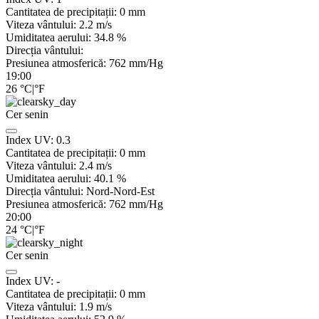
Cantitatea de precipitații:
0
mm
Viteza vântului:
2.2
m/s
Umiditatea aerului:
34.8
%
Direcția vântului:
Presiunea atmosferică:
762
mm/Hg
19:00
26
°C
|
°F
Cer senin
Index UV:
0.3
Cantitatea de precipitații:
0
mm
Viteza vântului:
2.4
m/s
Umiditatea aerului:
40.1
%
Direcția vântului:
Nord-Nord-Est
Presiunea atmosferică:
762
mm/Hg
20:00
24
°C
|
°F
Cer senin
Index UV:
-
Cantitatea de precipitații:
0
mm
Viteza vântului:
1.9
m/s