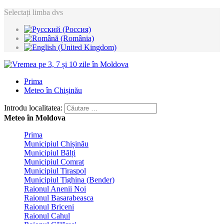
Selectați limba dvs
Prima
Meteo în Chișinău
Introdu localitatea:
Meteo în Moldova
Prima
Municipiul Chișinău
Municipiul Bălți
Municipiul Comrat
Municipiul Tiraspol
Municipiul Tighina (Bender)
Raionul Anenii Noi
Raionul Basarabeasca
Raionul Briceni
Raionul Cahul