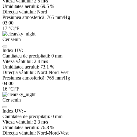
Viteza vântului:
2.5
m/s
Umiditatea aerului:
69.5
%
Direcția vântului:
Nord
Presiunea atmosferică:
765
mm/Hg
03:00
17
°C
|
°F
Cer senin
Index UV:
-
Cantitatea de precipitații:
0
mm
Viteza vântului:
2.4
m/s
Umiditatea aerului:
73.1
%
Direcția vântului:
Nord-Nord-Vest
Presiunea atmosferică:
765
mm/Hg
04:00
16
°C
|
°F
Cer senin
Index UV:
-
Cantitatea de precipitații:
0
mm
Viteza vântului:
2.3
m/s
Umiditatea aerului:
76.8
%
Direcția vântului:
Nord-Nord-Vest