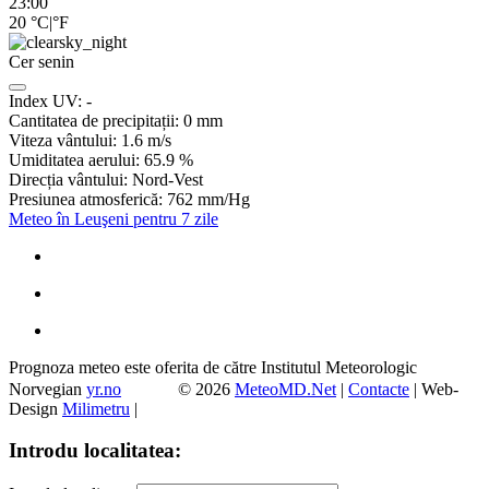
23:00
20
°C
|
°F
Cer senin
Index UV:
-
Cantitatea de precipitații:
0
mm
Viteza vântului:
1.6
m/s
Umiditatea aerului:
65.9
%
Direcția vântului:
Nord-Vest
Presiunea atmosferică:
762
mm/Hg
Meteo în Leuşeni pentru 7 zile
Prognoza meteo este oferita de către Institutul Meteorologic
Norvegian
yr.no
© 2026
MeteoMD.Net
|
Contacte
| Web-
Design
Milimetru
|
Introdu localitatea: