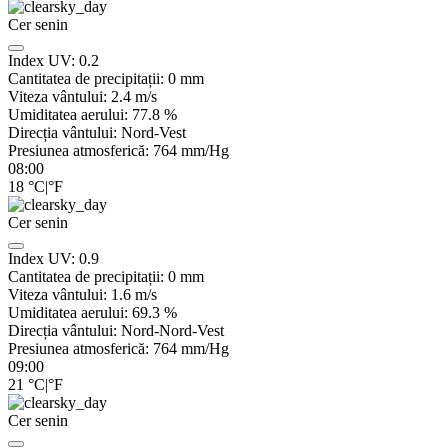
Cer senin
Index UV:
0.2
Cantitatea de precipitații:
0
mm
Viteza vântului:
2.4
m/s
Umiditatea aerului:
77.8
%
Direcția vântului:
Nord-Vest
Presiunea atmosferică:
764
mm/Hg
08:00
18
°C
|
°F
Cer senin
Index UV:
0.9
Cantitatea de precipitații:
0
mm
Viteza vântului:
1.6
m/s
Umiditatea aerului:
69.3
%
Direcția vântului:
Nord-Nord-Vest
Presiunea atmosferică:
764
mm/Hg
09:00
21
°C
|
°F
Cer senin