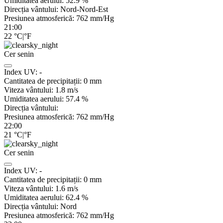
Umiditatea aerului:
52.9
%
Direcția vântului:
Nord-Nord-Est
Presiunea atmosferică:
762
mm/Hg
21:00
22
°C
|
°F
Cer senin
Index UV:
-
Cantitatea de precipitații:
0
mm
Viteza vântului:
1.8
m/s
Umiditatea aerului:
57.4
%
Direcția vântului:
Presiunea atmosferică:
762
mm/Hg
22:00
21
°C
|
°F
Cer senin
Index UV:
-
Cantitatea de precipitații:
0
mm
Viteza vântului:
1.6
m/s
Umiditatea aerului:
62.4
%
Direcția vântului:
Nord
Presiunea atmosferică:
762
mm/Hg