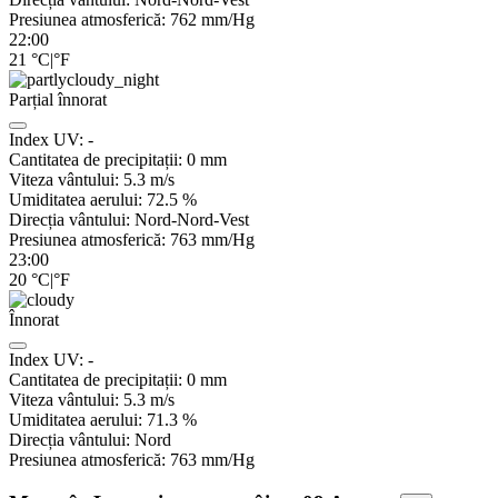
Presiunea atmosferică:
762
mm/Hg
22:00
21
°C
|
°F
Parțial înnorat
Index UV:
-
Cantitatea de precipitații:
0
mm
Viteza vântului:
5.3
m/s
Umiditatea aerului:
72.5
%
Direcția vântului:
Nord-Nord-Vest
Presiunea atmosferică:
763
mm/Hg
23:00
20
°C
|
°F
Înnorat
Index UV:
-
Cantitatea de precipitații:
0
mm
Viteza vântului:
5.3
m/s
Umiditatea aerului:
71.3
%
Direcția vântului:
Nord
Presiunea atmosferică:
763
mm/Hg