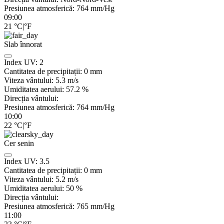
Presiunea atmosferică:
764
mm/Hg
09:00
21
°C
|
°F
Slab înnorat
Index UV:
2
Cantitatea de precipitații:
0
mm
Viteza vântului:
5.3
m/s
Umiditatea aerului:
57.2
%
Direcția vântului:
Presiunea atmosferică:
764
mm/Hg
10:00
22
°C
|
°F
Cer senin
Index UV:
3.5
Cantitatea de precipitații:
0
mm
Viteza vântului:
5.2
m/s
Umiditatea aerului:
50
%
Direcția vântului:
Presiunea atmosferică:
765
mm/Hg
11:00