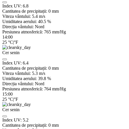
Index UV:
6.8
Cantitatea de precipitații:
0
mm
Viteza vântului:
5.4
m/s
Umiditatea aerului:
40.5
%
Direcția vântului:
Nord
Presiunea atmosferică:
765
mm/Hg
14:00
25
°C
|
°F
Cer senin
Index UV:
6.4
Cantitatea de precipitații:
0
mm
Viteza vântului:
5.3
m/s
Umiditatea aerului:
39.8
%
Direcția vântului:
Nord
Presiunea atmosferică:
764
mm/Hg
15:00
25
°C
|
°F
Cer senin
Index UV:
5.2
Cantitatea de precipitații:
0
mm