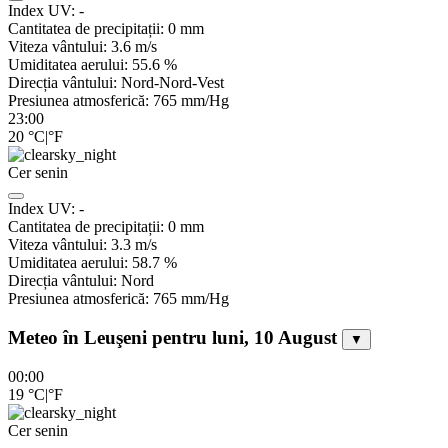
Index UV:
-
Cantitatea de precipitații:
0
mm
Viteza vântului:
3.6
m/s
Umiditatea aerului:
55.6
%
Direcția vântului:
Nord-Nord-Vest
Presiunea atmosferică:
765
mm/Hg
23:00
20
°C
|
°F
Cer senin
Index UV:
-
Cantitatea de precipitații:
0
mm
Viteza vântului:
3.3
m/s
Umiditatea aerului:
58.7
%
Direcția vântului:
Nord
Presiunea atmosferică:
765
mm/Hg
Meteo în Leuşeni pentru luni, 10 August
▼
00:00
19
°C
|
°F
Cer senin