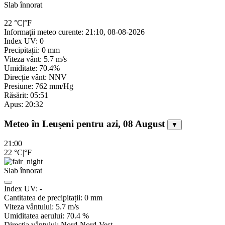
Slab înnorat
22
°C
|
°F
Informații meteo curente: 21:10, 08-08-2026
Index UV: 0
Precipitații: 0 mm
Viteza vânt: 5.7 m/s
Umiditate: 70.4%
Direcție vânt: NNV
Presiune: 762 mm/Hg
Răsărit: 05:51
Apus: 20:32
Meteo în Leuşeni pentru azi, 08 August
▼
21:00
22
°C
|
°F
Slab înnorat
Index UV:
-
Cantitatea de precipitații:
0
mm
Viteza vântului:
5.7
m/s
Umiditatea aerului:
70.4
%
Direcția vântului:
Nord-Nord-Vest