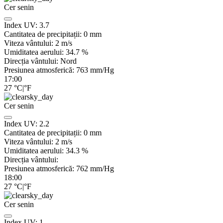
Cer senin
Index UV:
3.7
Cantitatea de precipitații:
0
mm
Viteza vântului:
2
m/s
Umiditatea aerului:
34.7
%
Direcția vântului:
Nord
Presiunea atmosferică:
763
mm/Hg
17:00
27
°C
|
°F
Cer senin
Index UV:
2.2
Cantitatea de precipitații:
0
mm
Viteza vântului:
2
m/s
Umiditatea aerului:
34.3
%
Direcția vântului:
Presiunea atmosferică:
762
mm/Hg
18:00
27
°C
|
°F
Cer senin
Index UV:
1