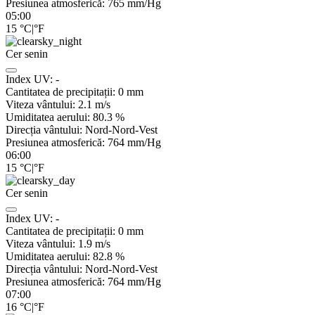
Presiunea atmosferică:
765
mm/Hg
05:00
15
°C
|
°F
Cer senin
Index UV:
-
Cantitatea de precipitații:
0
mm
Viteza vântului:
2.1
m/s
Umiditatea aerului:
80.3
%
Direcția vântului:
Nord-Nord-Vest
Presiunea atmosferică:
764
mm/Hg
06:00
15
°C
|
°F
Cer senin
Index UV:
-
Cantitatea de precipitații:
0
mm
Viteza vântului:
1.9
m/s
Umiditatea aerului:
82.8
%
Direcția vântului:
Nord-Nord-Vest
Presiunea atmosferică:
764
mm/Hg
07:00
16
°C
|
°F