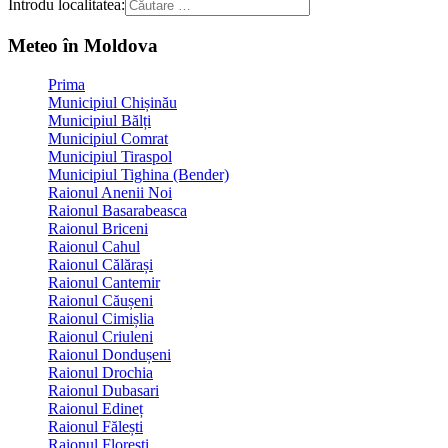
Introdu localitatea:
Meteo în Moldova
Prima
Municipiul Chișinău
Municipiul Bălți
Municipiul Comrat
Municipiul Tiraspol
Municipiul Tighina (Bender)
Raionul Anenii Noi
Raionul Basarabeasca
Raionul Briceni
Raionul Cahul
Raionul Călărași
Raionul Cantemir
Raionul Căușeni
Raionul Cimișlia
Raionul Criuleni
Raionul Dondușeni
Raionul Drochia
Raionul Dubasari
Raionul Edineț
Raionul Fălești
Raionul Florești