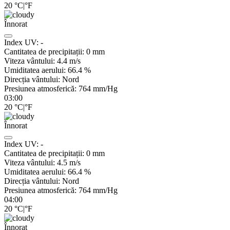
20
°C
|
°F
Înnorat
Index UV:
-
Cantitatea de precipitații:
0
mm
Viteza vântului:
4.4
m/s
Umiditatea aerului:
66.4
%
Direcția vântului:
Nord
Presiunea atmosferică:
764
mm/Hg
03:00
20
°C
|
°F
Înnorat
Index UV:
-
Cantitatea de precipitații:
0
mm
Viteza vântului:
4.5
m/s
Umiditatea aerului:
66.4
%
Direcția vântului:
Nord
Presiunea atmosferică:
764
mm/Hg
04:00
20
°C
|
°F
Înnorat