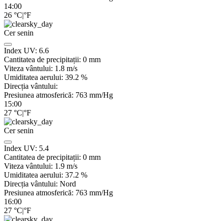
14:00
26
°C
|
°F
Cer senin
Index UV:
6.6
Cantitatea de precipitații:
0
mm
Viteza vântului:
1.8
m/s
Umiditatea aerului:
39.2
%
Direcția vântului:
Presiunea atmosferică:
763
mm/Hg
15:00
27
°C
|
°F
Cer senin
Index UV:
5.4
Cantitatea de precipitații:
0
mm
Viteza vântului:
1.9
m/s
Umiditatea aerului:
37.2
%
Direcția vântului:
Nord
Presiunea atmosferică:
763
mm/Hg
16:00
27
°C
|
°F