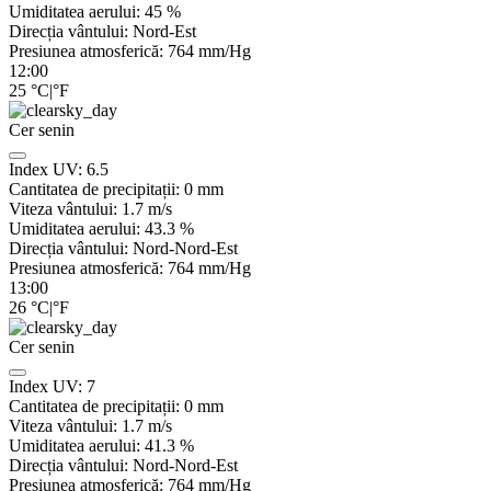
Umiditatea aerului:
45
%
Direcția vântului:
Nord-Est
Presiunea atmosferică:
764
mm/Hg
12:00
25
°C
|
°F
Cer senin
Index UV:
6.5
Cantitatea de precipitații:
0
mm
Viteza vântului:
1.7
m/s
Umiditatea aerului:
43.3
%
Direcția vântului:
Nord-Nord-Est
Presiunea atmosferică:
764
mm/Hg
13:00
26
°C
|
°F
Cer senin
Index UV:
7
Cantitatea de precipitații:
0
mm
Viteza vântului:
1.7
m/s
Umiditatea aerului:
41.3
%
Direcția vântului:
Nord-Nord-Est
Presiunea atmosferică:
764
mm/Hg