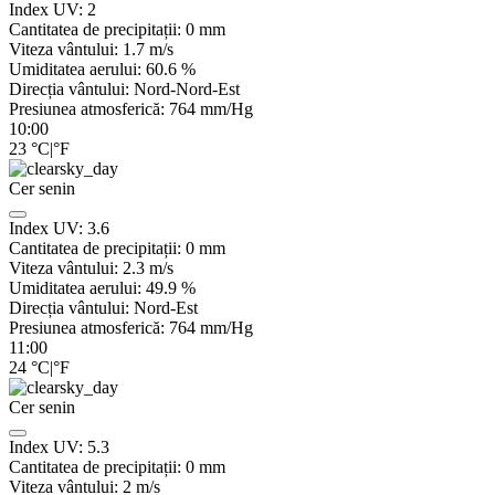
Index UV:
2
Cantitatea de precipitații:
0
mm
Viteza vântului:
1.7
m/s
Umiditatea aerului:
60.6
%
Direcția vântului:
Nord-Nord-Est
Presiunea atmosferică:
764
mm/Hg
10:00
23
°C
|
°F
Cer senin
Index UV:
3.6
Cantitatea de precipitații:
0
mm
Viteza vântului:
2.3
m/s
Umiditatea aerului:
49.9
%
Direcția vântului:
Nord-Est
Presiunea atmosferică:
764
mm/Hg
11:00
24
°C
|
°F
Cer senin
Index UV:
5.3
Cantitatea de precipitații:
0
mm
Viteza vântului:
2
m/s