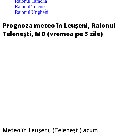
Raionul Taraclia
Raionul Telenești
Raionul Ungheni
Prognoza meteo în Leușeni, Raionul
Telenești, MD (vremea pe 3 zile)
Meteo în Leuşeni, (Telenești) acum