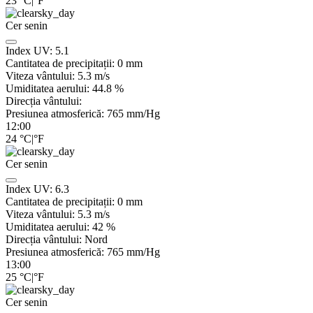
23
°C
|
°F
Cer senin
Index UV:
5.1
Cantitatea de precipitații:
0
mm
Viteza vântului:
5.3
m/s
Umiditatea aerului:
44.8
%
Direcția vântului:
Presiunea atmosferică:
765
mm/Hg
12:00
24
°C
|
°F
Cer senin
Index UV:
6.3
Cantitatea de precipitații:
0
mm
Viteza vântului:
5.3
m/s
Umiditatea aerului:
42
%
Direcția vântului:
Nord
Presiunea atmosferică:
765
mm/Hg
13:00
25
°C
|
°F
Cer senin