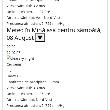
Viteza vântului:
3.2
m/s
Umiditatea aerului:
97.2
%
Direcția vântului:
Vest-Nord-Vest
Presiunea atmosferică:
759
mm/Hg
Meteo în Mihălaşa pentru sâmbătă,
08 August
▼
00:00
22
°C
|
°F
Cer senin
Index UV:
-
Cantitatea de precipitații:
0
mm
Viteza vântului:
3.3
m/s
Umiditatea aerului:
95.4
%
Direcția vântului:
Nord-Vest
Presiunea atmosferică:
759
mm/Hg