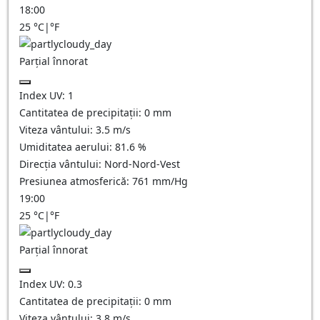
18:00
25
°C
|
°F
Parțial înnorat
Index UV:
1
Cantitatea de precipitații:
0
mm
Viteza vântului:
3.5
m/s
Umiditatea aerului:
81.6
%
Direcția vântului:
Nord-Nord-Vest
Presiunea atmosferică:
761
mm/Hg
19:00
25
°C
|
°F
Parțial înnorat
Index UV:
0.3
Cantitatea de precipitații:
0
mm
Viteza vântului:
3.8
m/s