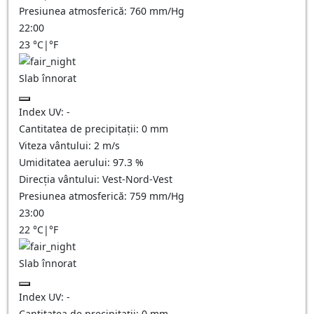
Presiunea atmosferică:
760
mm/Hg
22:00
23
°C
|
°F
Slab înnorat
Index UV:
-
Cantitatea de precipitații:
0
mm
Viteza vântului:
2
m/s
Umiditatea aerului:
97.3
%
Direcția vântului:
Vest-Nord-Vest
Presiunea atmosferică:
759
mm/Hg
23:00
22
°C
|
°F
Slab înnorat
Index UV:
-
Cantitatea de precipitații:
0
mm