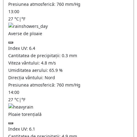
Presiunea atmosferică:
760
mm/Hg
13:00
27
°C
|
°F
Averse de ploaie
Index UV:
6.4
Cantitatea de precipitații:
0.3 mm
Viteza vântului:
4.8
m/s
Umiditatea aerului:
65.9
%
Direcția vântului:
Nord
Presiunea atmosferică:
760
mm/Hg
14:00
27
°C
|
°F
Ploaie torențială
Index UV:
6.1
Cantitatea de precipitații:
4.9 mm