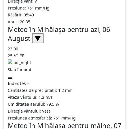
Direcție vânt: V
Presiune: 761 mm/Hg
Răsărit: 05:49
Apus: 20:35
Meteo în Mihălaşa pentru azi, 06
August
▼
23:00
25
°C
|
°F
Slab înnorat
Index UV:
-
Cantitatea de precipitații:
1.2
mm
Viteza vântului:
1.2
m/s
Umiditatea aerului:
79.5
%
Direcția vântului:
Vest
Presiunea atmosferică:
761
mm/Hg
Meteo în Mihălaşa pentru mâine, 07