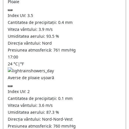
Ploaie
Index UV:
3.5
Cantitatea de precipitații:
0.4 mm
Viteza vântului:
3.9
m/s
Umiditatea aerului:
93.5
%
Direcția vântului:
Nord
Presiunea atmosferică:
761
mm/Hg
17:00
24
°C
|
°F
Averse de ploaie ușoară
Index UV:
2
Cantitatea de precipitații:
0.1 mm
Viteza vântului:
3.6
m/s
Umiditatea aerului:
87.3
%
Direcția vântului:
Nord-Nord-Vest
Presiunea atmosferică:
760
mm/Hg