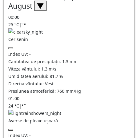
August
▼
00:00
25
°C
|
°F
Cer senin
Index UV:
-
Cantitatea de precipitații:
1.3
mm
Viteza vântului:
1.3
m/s
Umiditatea aerului:
81.7
%
Direcția vântului:
Vest
Presiunea atmosferică:
760
mm/Hg
01:00
24
°C
|
°F
Averse de ploaie ușoară
Index UV:
-