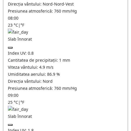
Direcția vântului:
Nord-Nord-Vest
Presiunea atmosferică:
760
mm/Hg
08:00
23
°C
|
°F
Slab înnorat
Index UV:
0.8
Cantitatea de precipitații:
1
mm
Viteza vântului:
4.9
m/s
Umiditatea aerului:
86.9
%
Direcția vântului:
Nord
Presiunea atmosferică:
760
mm/Hg
09:00
25
°C
|
°F
Slab înnorat
Index UV:
1.8