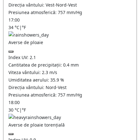
Direcția vântului:
Vest-Nord-Vest
Presiunea atmosferică:
757
mm/Hg
17:00
34
°C
|
°F
Averse de ploaie
Index UV:
2.1
Cantitatea de precipitații:
0.4 mm
Viteza vântului:
2.3
m/s
Umiditatea aerului:
35.9
%
Direcția vântului:
Nord-Vest
Presiunea atmosferică:
757
mm/Hg
18:00
30
°C
|
°F
Averse de ploaie torențială
Index UV:
0.9