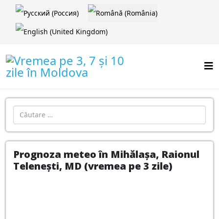
Selectați limba dvs
Introdu localitatea:
Prognoza meteo în Mihălașa, Raionul
Telenești, MD (vremea pe 3 zile)