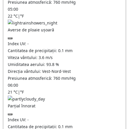
Presiunea atmosferică:
760
mm/Hg
05:00
22
°C
|
°F
Averse de ploaie ușoară
Index UV:
-
Cantitatea de precipitații:
0.1 mm
Viteza vântului:
3.6
m/s
Umiditatea aerului:
93.8
%
Direcția vântului:
Vest-Nord-Vest
Presiunea atmosferică:
760
mm/Hg
06:00
21
°C
|
°F
Parțial înnorat
Index UV:
-
Cantitatea de precipitații:
0.1
mm