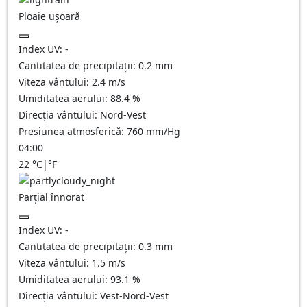
Ploaie ușoară
Index UV:
-
Cantitatea de precipitații:
0.2 mm
Viteza vântului:
2.4
m/s
Umiditatea aerului:
88.4
%
Direcția vântului:
Nord-Vest
Presiunea atmosferică:
760
mm/Hg
04:00
22
°C
|
°F
Parțial înnorat
Index UV:
-
Cantitatea de precipitații:
0.3
mm
Viteza vântului:
1.5
m/s
Umiditatea aerului:
93.1
%
Direcția vântului:
Vest-Nord-Vest