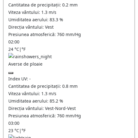
Cantitatea de precipitații:
0.2 mm
Viteza vântului:
1.3
m/s
Umiditatea aerului:
83.3
%
Direcția vântului:
Vest
Presiunea atmosferică:
760
mm/Hg
02:00
24
°C
|
°F
Averse de ploaie
Index UV:
-
Cantitatea de precipitații:
0.8 mm
Viteza vântului:
1.3
m/s
Umiditatea aerului:
85.2
%
Direcția vântului:
Vest-Nord-Vest
Presiunea atmosferică:
760
mm/Hg
03:00
23
°C
|
°F