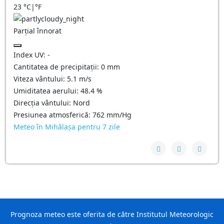
23
°C
|
°F
Parțial înnorat
Index UV:
-
Cantitatea de precipitații:
0
mm
Viteza vântului:
5.1
m/s
Umiditatea aerului:
48.4
%
Direcția vântului:
Nord
Presiunea atmosferică:
762
mm/Hg
Meteo în Mihălaşa pentru 7 zile
Prognoza meteo este oferita de către Institutul Meteorologic