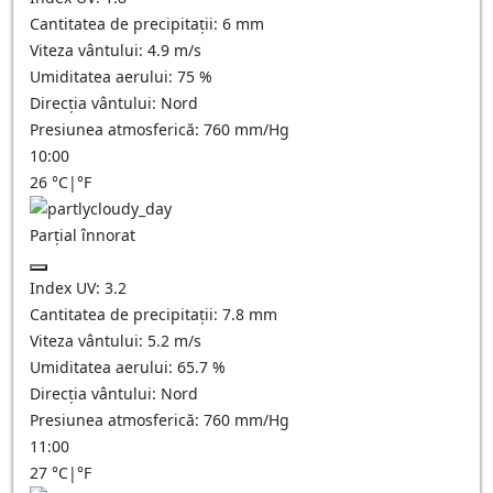
Cantitatea de precipitații:
6
mm
Viteza vântului:
4.9
m/s
Umiditatea aerului:
75
%
Direcția vântului:
Nord
Presiunea atmosferică:
760
mm/Hg
10:00
26
°C
|
°F
Parțial înnorat
Index UV:
3.2
Cantitatea de precipitații:
7.8
mm
Viteza vântului:
5.2
m/s
Umiditatea aerului:
65.7
%
Direcția vântului:
Nord
Presiunea atmosferică:
760
mm/Hg
11:00
27
°C
|
°F