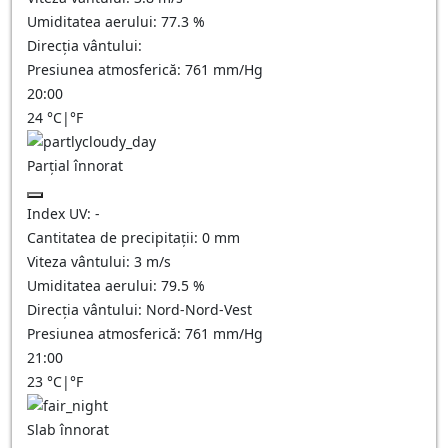
Umiditatea aerului:
77.3
%
Direcția vântului:
Presiunea atmosferică:
761
mm/Hg
20:00
24
°C
|
°F
Parțial înnorat
Index UV:
-
Cantitatea de precipitații:
0
mm
Viteza vântului:
3
m/s
Umiditatea aerului:
79.5
%
Direcția vântului:
Nord-Nord-Vest
Presiunea atmosferică:
761
mm/Hg
21:00
23
°C
|
°F
Slab înnorat