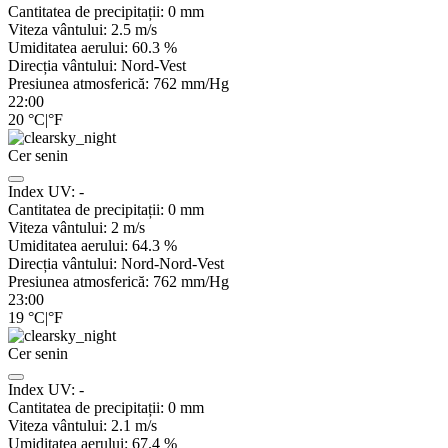
Cantitatea de precipitații:
0
mm
Viteza vântului:
2.5
m/s
Umiditatea aerului:
60.3
%
Direcția vântului:
Nord-Vest
Presiunea atmosferică:
762
mm/Hg
22:00
20
°C
|
°F
Cer senin
Index UV:
-
Cantitatea de precipitații:
0
mm
Viteza vântului:
2
m/s
Umiditatea aerului:
64.3
%
Direcția vântului:
Nord-Nord-Vest
Presiunea atmosferică:
762
mm/Hg
23:00
19
°C
|
°F
Cer senin
Index UV:
-
Cantitatea de precipitații:
0
mm
Viteza vântului:
2.1
m/s
Umiditatea aerului:
67.4
%