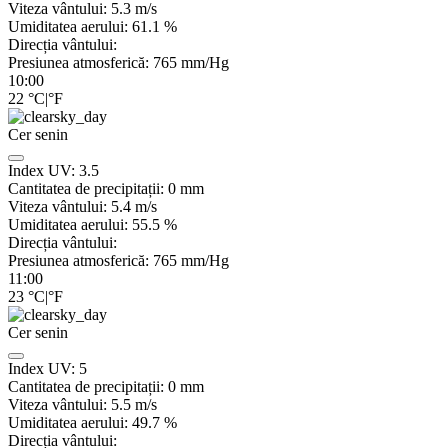
Viteza vântului:
5.3
m/s
Umiditatea aerului:
61.1
%
Direcția vântului:
Presiunea atmosferică:
765
mm/Hg
10:00
22
°C
|
°F
Cer senin
Index UV:
3.5
Cantitatea de precipitații:
0
mm
Viteza vântului:
5.4
m/s
Umiditatea aerului:
55.5
%
Direcția vântului:
Presiunea atmosferică:
765
mm/Hg
11:00
23
°C
|
°F
Cer senin
Index UV:
5
Cantitatea de precipitații:
0
mm
Viteza vântului:
5.5
m/s
Umiditatea aerului:
49.7
%
Direcția vântului: