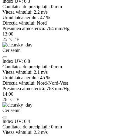
Index UV:
6.3
Cantitatea de precipitații:
0
mm
Viteza vântului:
2.2
m/s
Umiditatea aerului:
47
%
Direcția vântului:
Nord
Presiunea atmosferică:
764
mm/Hg
13:00
25
°C
|
°F
Cer senin
Index UV:
6.8
Cantitatea de precipitații:
0
mm
Viteza vântului:
2.1
m/s
Umiditatea aerului:
45
%
Direcția vântului:
Nord-Nord-Vest
Presiunea atmosferică:
763
mm/Hg
14:00
26
°C
|
°F
Cer senin
Index UV:
6.4
Cantitatea de precipitații:
0
mm
Viteza vântului:
2.2
m/s