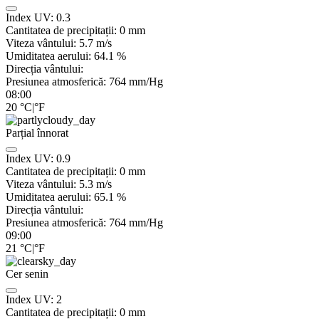
Index UV:
0.3
Cantitatea de precipitații:
0
mm
Viteza vântului:
5.7
m/s
Umiditatea aerului:
64.1
%
Direcția vântului:
Presiunea atmosferică:
764
mm/Hg
08:00
20
°C
|
°F
Parțial înnorat
Index UV:
0.9
Cantitatea de precipitații:
0
mm
Viteza vântului:
5.3
m/s
Umiditatea aerului:
65.1
%
Direcția vântului:
Presiunea atmosferică:
764
mm/Hg
09:00
21
°C
|
°F
Cer senin
Index UV:
2
Cantitatea de precipitații:
0
mm