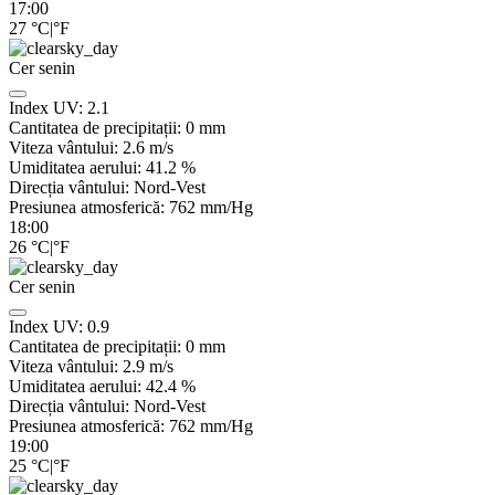
17:00
27
°C
|
°F
Cer senin
Index UV:
2.1
Cantitatea de precipitații:
0
mm
Viteza vântului:
2.6
m/s
Umiditatea aerului:
41.2
%
Direcția vântului:
Nord-Vest
Presiunea atmosferică:
762
mm/Hg
18:00
26
°C
|
°F
Cer senin
Index UV:
0.9
Cantitatea de precipitații:
0
mm
Viteza vântului:
2.9
m/s
Umiditatea aerului:
42.4
%
Direcția vântului:
Nord-Vest
Presiunea atmosferică:
762
mm/Hg
19:00
25
°C
|
°F