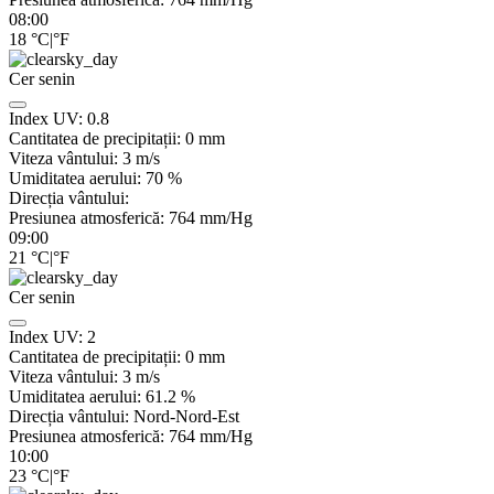
08:00
18
°C
|
°F
Cer senin
Index UV:
0.8
Cantitatea de precipitații:
0
mm
Viteza vântului:
3
m/s
Umiditatea aerului:
70
%
Direcția vântului:
Presiunea atmosferică:
764
mm/Hg
09:00
21
°C
|
°F
Cer senin
Index UV:
2
Cantitatea de precipitații:
0
mm
Viteza vântului:
3
m/s
Umiditatea aerului:
61.2
%
Direcția vântului:
Nord-Nord-Est
Presiunea atmosferică:
764
mm/Hg
10:00
23
°C
|
°F