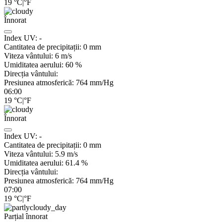
19
°C
|
°F
Înnorat
Index UV:
-
Cantitatea de precipitații:
0
mm
Viteza vântului:
6
m/s
Umiditatea aerului:
60
%
Direcția vântului:
Presiunea atmosferică:
764
mm/Hg
06:00
19
°C
|
°F
Înnorat
Index UV:
-
Cantitatea de precipitații:
0
mm
Viteza vântului:
5.9
m/s
Umiditatea aerului:
61.4
%
Direcția vântului:
Presiunea atmosferică:
764
mm/Hg
07:00
19
°C
|
°F
Parțial înnorat