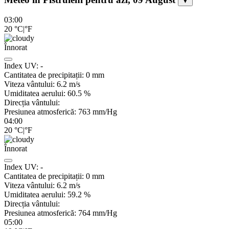
▼
03:00
20
°C
|
°F
Înnorat
Index UV:
-
Cantitatea de precipitații:
0
mm
Viteza vântului:
6.2
m/s
Umiditatea aerului:
60.5
%
Direcția vântului:
Presiunea atmosferică:
763
mm/Hg
04:00
20
°C
|
°F
Înnorat
Index UV:
-
Cantitatea de precipitații:
0
mm
Viteza vântului:
6.2
m/s
Umiditatea aerului:
59.2
%
Direcția vântului:
Presiunea atmosferică:
764
mm/Hg
05:00