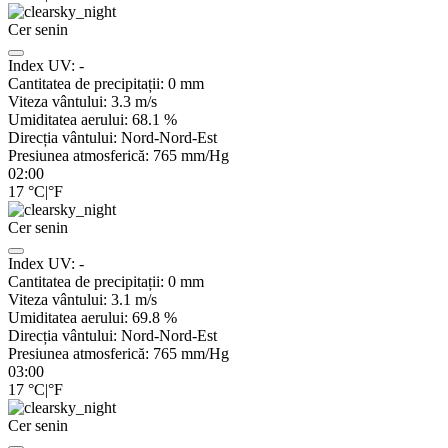
Cer senin
Index UV:
-
Cantitatea de precipitații:
0
mm
Viteza vântului:
3.3
m/s
Umiditatea aerului:
68.1
%
Direcția vântului:
Nord-Nord-Est
Presiunea atmosferică:
765
mm/Hg
02:00
17
°C
|
°F
Cer senin
Index UV:
-
Cantitatea de precipitații:
0
mm
Viteza vântului:
3.1
m/s
Umiditatea aerului:
69.8
%
Direcția vântului:
Nord-Nord-Est
Presiunea atmosferică:
765
mm/Hg
03:00
17
°C
|
°F
Cer senin