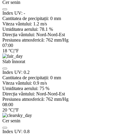
Cer senin
Index UV:
-
Cantitatea de precipitații:
0
mm
Viteza vântului:
1.2
m/s
Umiditatea aerului:
78.1
%
Direcția vântului:
Nord-Nord-Est
Presiunea atmosferică:
762
mm/Hg
07:00
18
°C
|
°F
Slab înnorat
Index UV:
0.2
Cantitatea de precipitații:
0
mm
Viteza vântului:
0.9
m/s
Umiditatea aerului:
75
%
Direcția vântului:
Nord-Nord-Est
Presiunea atmosferică:
762
mm/Hg
08:00
20
°C
|
°F
Cer senin
Index UV:
0.8