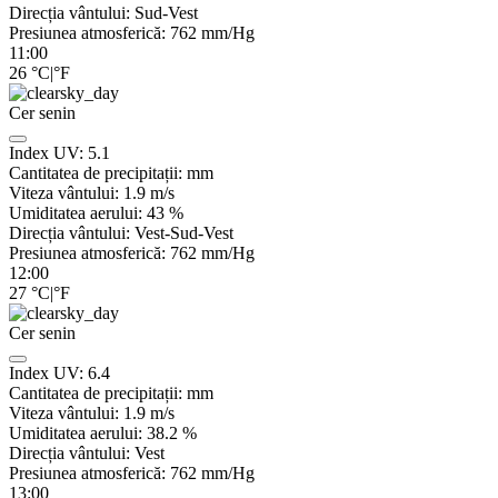
Direcția vântului:
Sud-Vest
Presiunea atmosferică:
762
mm/Hg
11:00
26
°C
|
°F
Cer senin
Index UV:
5.1
Cantitatea de precipitații:
mm
Viteza vântului:
1.9
m/s
Umiditatea aerului:
43
%
Direcția vântului:
Vest-Sud-Vest
Presiunea atmosferică:
762
mm/Hg
12:00
27
°C
|
°F
Cer senin
Index UV:
6.4
Cantitatea de precipitații:
mm
Viteza vântului:
1.9
m/s
Umiditatea aerului:
38.2
%
Direcția vântului:
Vest
Presiunea atmosferică:
762
mm/Hg
13:00