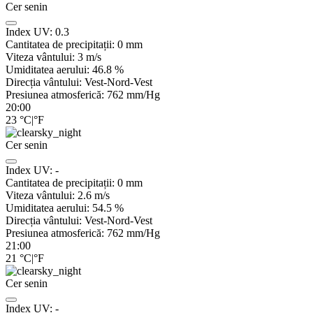
Cer senin
Index UV:
0.3
Cantitatea de precipitații:
0
mm
Viteza vântului:
3
m/s
Umiditatea aerului:
46.8
%
Direcția vântului:
Vest-Nord-Vest
Presiunea atmosferică:
762
mm/Hg
20:00
23
°C
|
°F
Cer senin
Index UV:
-
Cantitatea de precipitații:
0
mm
Viteza vântului:
2.6
m/s
Umiditatea aerului:
54.5
%
Direcția vântului:
Vest-Nord-Vest
Presiunea atmosferică:
762
mm/Hg
21:00
21
°C
|
°F
Cer senin
Index UV:
-