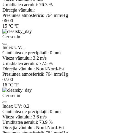
Umiditatea aerului:
76.3
%
Direcția vântului:
Presiunea atmosferică:
764
mm/Hg
06:00
15
°C
|
°F
Cer senin
Index UV:
-
Cantitatea de precipitații:
0
mm
Viteza vântului:
3.2
m/s
Umiditatea aerului:
77.5
%
Direcția vântului:
Nord-Nord-Est
Presiunea atmosferică:
764
mm/Hg
07:00
16
°C
|
°F
Cer senin
Index UV:
0.2
Cantitatea de precipitații:
0
mm
Viteza vântului:
3.6
m/s
Umiditatea aerului:
73.9
%
Direcția vântului:
Nord-Nord-Est
Presiunea atmosferică:
764
mm/Hg