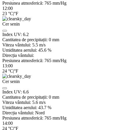
Presiunea atmosferică:
765
mm/Hg
12:00
23
°C
|
°F
Cer senin
Index UV:
6.2
Cantitatea de precipitații:
0
mm
Viteza vântului:
5.5
m/s
Umiditatea aerului:
45.6
%
Direcția vântului:
Presiunea atmosferică:
765
mm/Hg
13:00
24
°C
|
°F
Cer senin
Index UV:
6.6
Cantitatea de precipitații:
0
mm
Viteza vântului:
5.6
m/s
Umiditatea aerului:
43.7
%
Direcția vântului:
Nord
Presiunea atmosferică:
765
mm/Hg
14:00
24
°C
|
°F