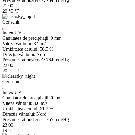
Presiunea atmosferică:
764
mm/Hg
21:00
20
°C
|
°F
Cer senin
Index UV:
-
Cantitatea de precipitații:
0
mm
Viteza vântului:
3.5
m/s
Umiditatea aerului:
58.5
%
Direcția vântului:
Nord
Presiunea atmosferică:
764
mm/Hg
22:00
20
°C
|
°F
Cer senin
Index UV:
-
Cantitatea de precipitații:
0
mm
Viteza vântului:
3.6
m/s
Umiditatea aerului:
61.7
%
Direcția vântului:
Nord
Presiunea atmosferică:
765
mm/Hg
23:00
19
°C
|
°F