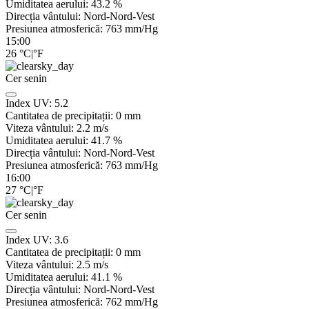
Umiditatea aerului:
43.2
%
Direcția vântului:
Nord-Nord-Vest
Presiunea atmosferică:
763
mm/Hg
15:00
26
°C
|
°F
Cer senin
Index UV:
5.2
Cantitatea de precipitații:
0
mm
Viteza vântului:
2.2
m/s
Umiditatea aerului:
41.7
%
Direcția vântului:
Nord-Nord-Vest
Presiunea atmosferică:
763
mm/Hg
16:00
27
°C
|
°F
Cer senin
Index UV:
3.6
Cantitatea de precipitații:
0
mm
Viteza vântului:
2.5
m/s
Umiditatea aerului:
41.1
%
Direcția vântului:
Nord-Nord-Vest
Presiunea atmosferică:
762
mm/Hg