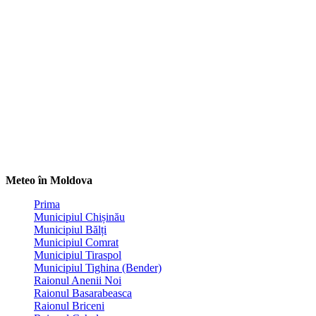
Meteo în Moldova
Prima
Municipiul Chișinău
Municipiul Bălți
Municipiul Comrat
Municipiul Tiraspol
Municipiul Tighina (Bender)
Raionul Anenii Noi
Raionul Basarabeasca
Raionul Briceni