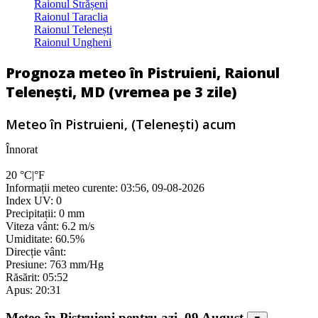
Raionul Strășeni
Raionul Taraclia
Raionul Telenești
Raionul Ungheni
Prognoza meteo în Pistruieni, Raionul
Telenești, MD (vremea pe 3 zile)
Meteo în Pistruieni, (Telenești) acum
Înnorat
20
°C
|
°F
Informații meteo curente: 03:56, 09-08-2026
Index UV: 0
Precipitații: 0 mm
Viteza vânt: 6.2 m/s
Umiditate: 60.5%
Direcție vânt:
Presiune: 763 mm/Hg
Răsărit: 05:52
Apus: 20:31
Meteo în Pistruieni pentru azi, 09 August