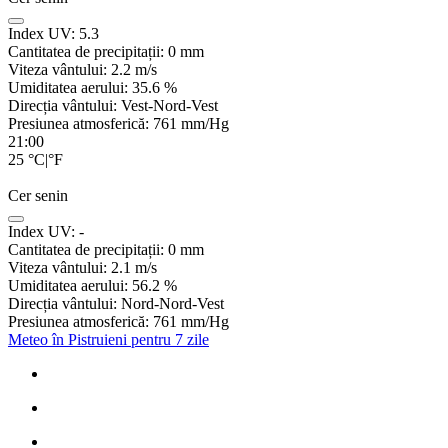
Index UV:
5.3
Cantitatea de precipitații:
0
mm
Viteza vântului:
2.2
m/s
Umiditatea aerului:
35.6
%
Direcția vântului:
Vest-Nord-Vest
Presiunea atmosferică:
761
mm/Hg
21:00
25
°C
|
°F
Cer senin
Index UV:
-
Cantitatea de precipitații:
0
mm
Viteza vântului:
2.1
m/s
Umiditatea aerului:
56.2
%
Direcția vântului:
Nord-Nord-Vest
Presiunea atmosferică:
761
mm/Hg
Meteo în Pistruieni pentru 7 zile