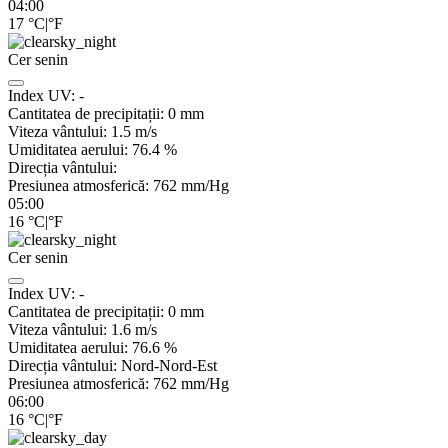
04:00
17
°C
|
°F
Cer senin
Index UV:
-
Cantitatea de precipitații:
0
mm
Viteza vântului:
1.5
m/s
Umiditatea aerului:
76.4
%
Direcția vântului:
Presiunea atmosferică:
762
mm/Hg
05:00
16
°C
|
°F
Cer senin
Index UV:
-
Cantitatea de precipitații:
0
mm
Viteza vântului:
1.6
m/s
Umiditatea aerului:
76.6
%
Direcția vântului:
Nord-Nord-Est
Presiunea atmosferică:
762
mm/Hg
06:00
16
°C
|
°F