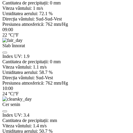
Cantitatea de precipitații:
0
mm
Viteza vântului:
1
m/s
Umiditatea aerului:
72.1
%
Direcția vântului:
Sud-Sud-Vest
Presiunea atmosferică:
762
mm/Hg
09:00
22
°C
|
°F
Slab înnorat
Index UV:
1.9
Cantitatea de precipitații:
0
mm
Viteza vântului:
1.1
m/s
Umiditatea aerului:
58.7
%
Direcția vântului:
Sud-Vest
Presiunea atmosferică:
762
mm/Hg
10:00
24
°C
|
°F
Cer senin
Index UV:
3.4
Cantitatea de precipitații:
mm
Viteza vântului:
1.4
m/s
Umiditatea aerului:
50.7
%