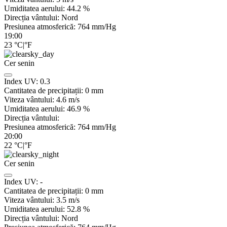
Umiditatea aerului:
44.2
%
Direcția vântului:
Nord
Presiunea atmosferică:
764
mm/Hg
19:00
23
°C
|
°F
Cer senin
Index UV:
0.3
Cantitatea de precipitații:
0
mm
Viteza vântului:
4.6
m/s
Umiditatea aerului:
46.9
%
Direcția vântului:
Presiunea atmosferică:
764
mm/Hg
20:00
22
°C
|
°F
Cer senin
Index UV:
-
Cantitatea de precipitații:
0
mm
Viteza vântului:
3.5
m/s
Umiditatea aerului:
52.8
%
Direcția vântului:
Nord