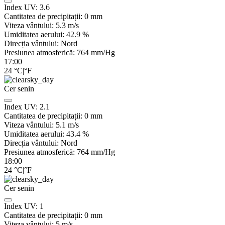
Index UV:
3.6
Cantitatea de precipitații:
0
mm
Viteza vântului:
5.3
m/s
Umiditatea aerului:
42.9
%
Direcția vântului:
Nord
Presiunea atmosferică:
764
mm/Hg
17:00
24
°C
|
°F
Cer senin
Index UV:
2.1
Cantitatea de precipitații:
0
mm
Viteza vântului:
5.1
m/s
Umiditatea aerului:
43.4
%
Direcția vântului:
Nord
Presiunea atmosferică:
764
mm/Hg
18:00
24
°C
|
°F
Cer senin
Index UV:
1
Cantitatea de precipitații:
0
mm
Viteza vântului:
5
m/s