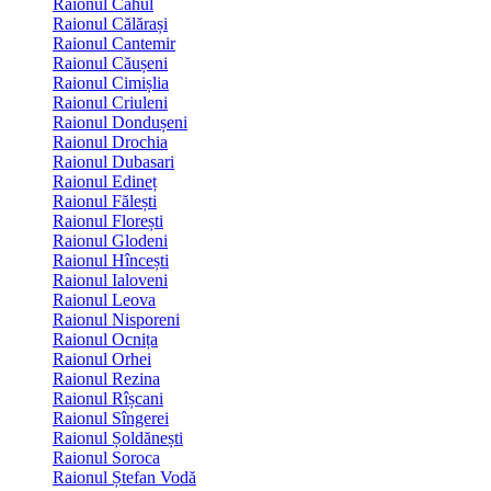
Raionul Cahul
Raionul Călărași
Raionul Cantemir
Raionul Căușeni
Raionul Cimișlia
Raionul Criuleni
Raionul Dondușeni
Raionul Drochia
Raionul Dubasari
Raionul Edineț
Raionul Fălești
Raionul Florești
Raionul Glodeni
Raionul Hîncești
Raionul Ialoveni
Raionul Leova
Raionul Nisporeni
Raionul Ocnița
Raionul Orhei
Raionul Rezina
Raionul Rîșcani
Raionul Sîngerei
Raionul Șoldănești
Raionul Soroca
Raionul Ștefan Vodă