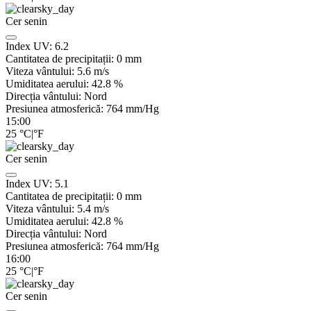
Cer senin
Index UV:
6.2
Cantitatea de precipitații:
0
mm
Viteza vântului:
5.6
m/s
Umiditatea aerului:
42.8
%
Direcția vântului:
Nord
Presiunea atmosferică:
764
mm/Hg
15:00
25
°C
|
°F
Cer senin
Index UV:
5.1
Cantitatea de precipitații:
0
mm
Viteza vântului:
5.4
m/s
Umiditatea aerului:
42.8
%
Direcția vântului:
Nord
Presiunea atmosferică:
764
mm/Hg
16:00
25
°C
|
°F
Cer senin