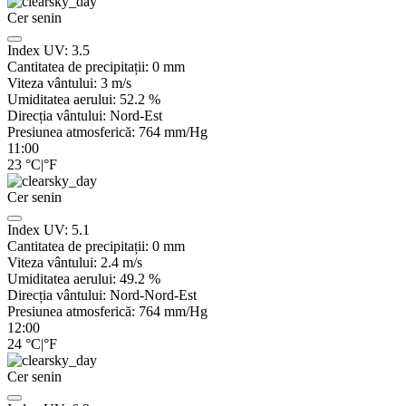
Cer senin
Index UV:
3.5
Cantitatea de precipitații:
0
mm
Viteza vântului:
3
m/s
Umiditatea aerului:
52.2
%
Direcția vântului:
Nord-Est
Presiunea atmosferică:
764
mm/Hg
11:00
23
°C
|
°F
Cer senin
Index UV:
5.1
Cantitatea de precipitații:
0
mm
Viteza vântului:
2.4
m/s
Umiditatea aerului:
49.2
%
Direcția vântului:
Nord-Nord-Est
Presiunea atmosferică:
764
mm/Hg
12:00
24
°C
|
°F
Cer senin