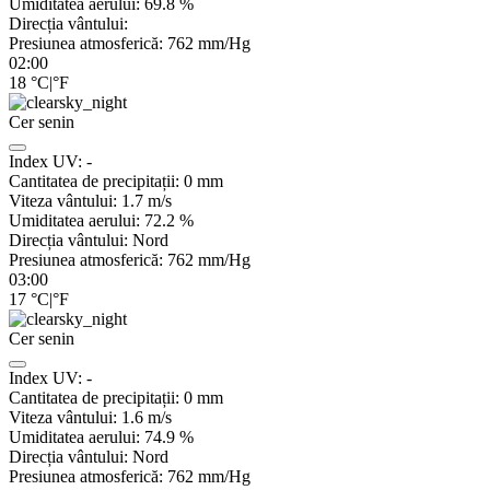
Umiditatea aerului:
69.8
%
Direcția vântului:
Presiunea atmosferică:
762
mm/Hg
02:00
18
°C
|
°F
Cer senin
Index UV:
-
Cantitatea de precipitații:
0
mm
Viteza vântului:
1.7
m/s
Umiditatea aerului:
72.2
%
Direcția vântului:
Nord
Presiunea atmosferică:
762
mm/Hg
03:00
17
°C
|
°F
Cer senin
Index UV:
-
Cantitatea de precipitații:
0
mm
Viteza vântului:
1.6
m/s
Umiditatea aerului:
74.9
%
Direcția vântului:
Nord
Presiunea atmosferică:
762
mm/Hg