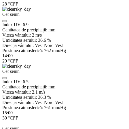
28
°C
|
°F
Cer senin
Index UV:
6.9
Cantitatea de precipitații:
mm
Viteza vântului:
2
m/s
Umiditatea aerului:
36.6
%
Direcția vântului:
Vest-Nord-Vest
Presiunea atmosferică:
762
mm/Hg
14:00
29
°C
|
°F
Cer senin
Index UV:
6.5
Cantitatea de precipitații:
mm
Viteza vântului:
2.1
m/s
Umiditatea aerului:
36.3
%
Direcția vântului:
Vest-Nord-Vest
Presiunea atmosferică:
761
mm/Hg
15:00
30
°C
|
°F
Cer senin