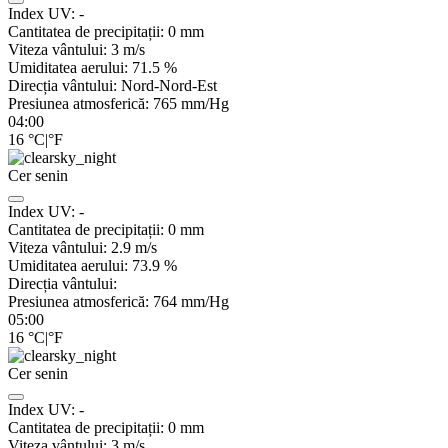
Index UV:
-
Cantitatea de precipitații:
0
mm
Viteza vântului:
3
m/s
Umiditatea aerului:
71.5
%
Direcția vântului:
Nord-Nord-Est
Presiunea atmosferică:
765
mm/Hg
04:00
16
°C
|
°F
Cer senin
Index UV:
-
Cantitatea de precipitații:
0
mm
Viteza vântului:
2.9
m/s
Umiditatea aerului:
73.9
%
Direcția vântului:
Presiunea atmosferică:
764
mm/Hg
05:00
16
°C
|
°F
Cer senin
Index UV:
-
Cantitatea de precipitații:
0
mm
Viteza vântului:
3
m/s