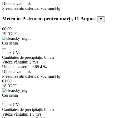
Direcția vântului:
Presiunea atmosferică:
762
mm/Hg
Meteo în Pistruieni pentru marți, 11 August
▼
00:00
19
°C
|
°F
Cer senin
Index UV:
-
Cantitatea de precipitații:
0
mm
Viteza vântului:
2
m/s
Umiditatea aerului:
68.4
%
Direcția vântului:
Presiunea atmosferică:
762
mm/Hg
01:00
18
°C
|
°F
Cer senin
Index UV:
-
Cantitatea de precipitații:
0
mm
Viteza vântului:
1.8
m/s