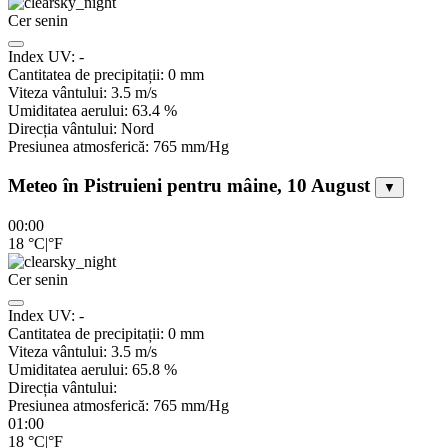
Cer senin
Index UV:
-
Cantitatea de precipitații:
0
mm
Viteza vântului:
3.5
m/s
Umiditatea aerului:
63.4
%
Direcția vântului:
Nord
Presiunea atmosferică:
765
mm/Hg
Meteo în Pistruieni pentru mâine, 10 August
▼
00:00
18
°C
|
°F
Cer senin
Index UV:
-
Cantitatea de precipitații:
0
mm
Viteza vântului:
3.5
m/s
Umiditatea aerului:
65.8
%
Direcția vântului:
Presiunea atmosferică:
765
mm/Hg
01:00
18
°C
|
°F