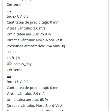
Cer senin
Index UV:
0.3
Cantitatea de precipitații:
0
mm
Viteza vântului:
3.6
m/s
Umiditatea aerului:
75.8
%
Direcția vântului:
Nord-Nord-Vest
Presiunea atmosferică:
764
mm/Hg
08:00
18
°C
|
°F
Cer senin
Index UV:
0.9
Cantitatea de precipitații:
0
mm
Viteza vântului:
2.9
m/s
Umiditatea aerului:
68
%
Direcția vântului:
Nord-Nord-Vest