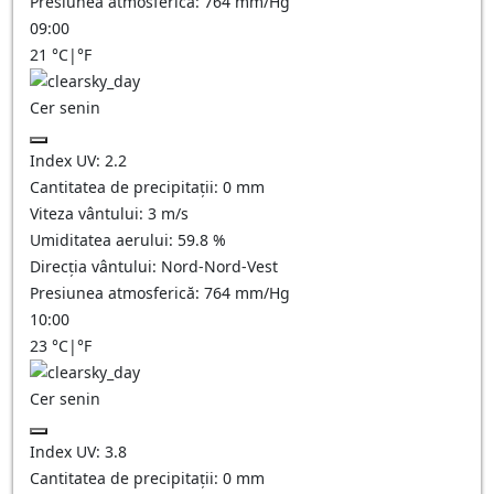
Presiunea atmosferică:
764
mm/Hg
09:00
21
°C
|
°F
Cer senin
Index UV:
2.2
Cantitatea de precipitații:
0
mm
Viteza vântului:
3
m/s
Umiditatea aerului:
59.8
%
Direcția vântului:
Nord-Nord-Vest
Presiunea atmosferică:
764
mm/Hg
10:00
23
°C
|
°F
Cer senin
Index UV:
3.8
Cantitatea de precipitații:
0
mm