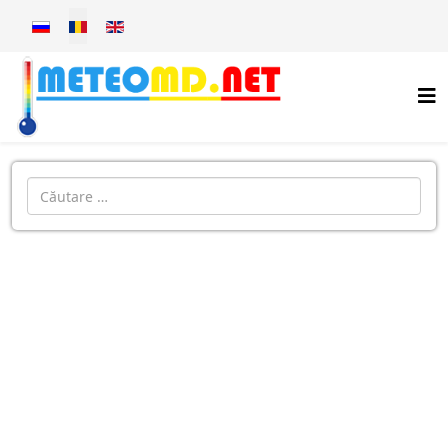
Selectați limba dvs
Introdu localitatea: