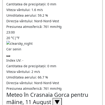
Cantitatea de precipitații:
0
mm
Viteza vântului:
1.6
m/s
Umiditatea aerului:
59.2
%
Direcția vântului:
Nord-Nord-Vest
Presiunea atmosferică:
761
mm/Hg
23:00
20
°C
|
°F
Cer senin
Index UV:
-
Cantitatea de precipitații:
0
mm
Viteza vântului:
2
m/s
Umiditatea aerului:
66.7
%
Direcția vântului:
Nord-Nord-Vest
Presiunea atmosferică:
761
mm/Hg
Meteo în Crasnaia Gorca pentru
mâine, 11 August
▼