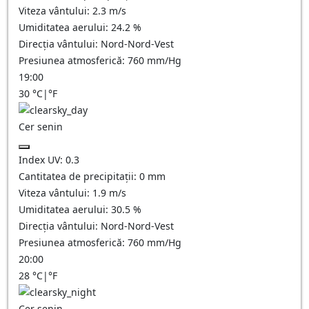
Viteza vântului:
2.3
m/s
Umiditatea aerului:
24.2
%
Direcția vântului:
Nord-Nord-Vest
Presiunea atmosferică:
760
mm/Hg
19:00
30
°C
|
°F
Cer senin
Index UV:
0.3
Cantitatea de precipitații:
0
mm
Viteza vântului:
1.9
m/s
Umiditatea aerului:
30.5
%
Direcția vântului:
Nord-Nord-Vest
Presiunea atmosferică:
760
mm/Hg
20:00
28
°C
|
°F
Cer senin