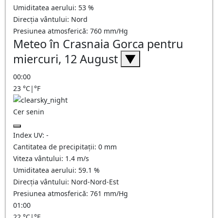
Umiditatea aerului:
53
%
Direcția vântului:
Nord
Presiunea atmosferică:
760
mm/Hg
Meteo în Crasnaia Gorca pentru
miercuri, 12 August
▼
00:00
23
°C
|
°F
Cer senin
Index UV:
-
Cantitatea de precipitații:
0
mm
Viteza vântului:
1.4
m/s
Umiditatea aerului:
59.1
%
Direcția vântului:
Nord-Nord-Est
Presiunea atmosferică:
761
mm/Hg
01:00
22
°C
|
°F