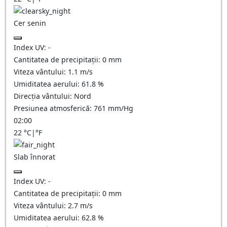
Cer senin
Index UV:
-
Cantitatea de precipitații:
0
mm
Viteza vântului:
1.1
m/s
Umiditatea aerului:
61.8
%
Direcția vântului:
Nord
Presiunea atmosferică:
761
mm/Hg
02:00
22
°C
|
°F
Slab înnorat
Index UV:
-
Cantitatea de precipitații:
0
mm
Viteza vântului:
2.7
m/s
Umiditatea aerului:
62.8
%