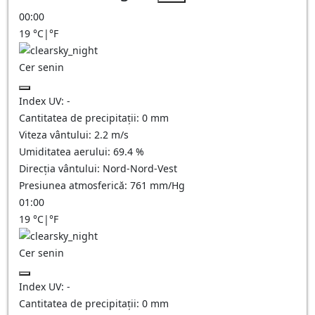
00:00
19
°C
|
°F
Cer senin
Index UV:
-
Cantitatea de precipitații:
0
mm
Viteza vântului:
2.2
m/s
Umiditatea aerului:
69.4
%
Direcția vântului:
Nord-Nord-Vest
Presiunea atmosferică:
761
mm/Hg
01:00
19
°C
|
°F
Cer senin
Index UV:
-
Cantitatea de precipitații:
0
mm