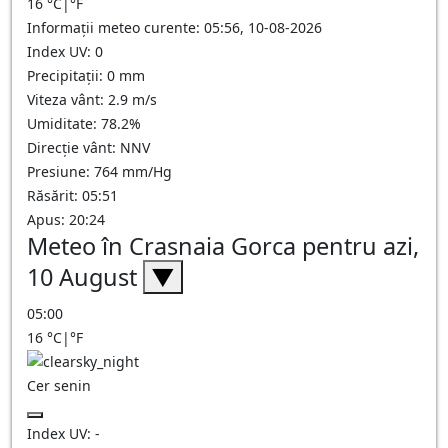
16
°C
|
°F
Informații meteo curente: 05:56, 10-08-2026
Index UV: 0
Precipitații: 0 mm
Viteza vânt: 2.9 m/s
Umiditate: 78.2%
Direcție vânt: NNV
Presiune: 764 mm/Hg
Răsărit: 05:51
Apus: 20:24
Meteo în Crasnaia Gorca pentru azi,
10 August
▼
05:00
16
°C
|
°F
Cer senin
Index UV:
-