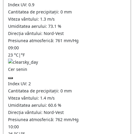
Index UV:
0.9
Cantitatea de precipitații:
0
mm
Viteza vântului:
1.3
m/s
Umiditatea aerului:
73.1
%
Direcția vântului:
Nord-Vest
Presiunea atmosferică:
761
mm/Hg
09:00
23
°C
|
°F
Cer senin
Index UV:
2
Cantitatea de precipitații:
0
mm
Viteza vântului:
1.4
m/s
Umiditatea aerului:
60.6
%
Direcția vântului:
Nord-Vest
Presiunea atmosferică:
762
mm/Hg
10:00
26
°C
|
°F