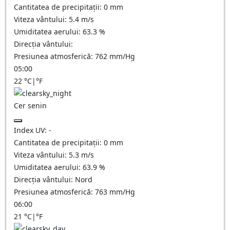
Cantitatea de precipitații:
0
mm
Viteza vântului:
5.4
m/s
Umiditatea aerului:
63.3
%
Direcția vântului:
Presiunea atmosferică:
762
mm/Hg
05:00
22
°C
|
°F
Cer senin
Index UV:
-
Cantitatea de precipitații:
0
mm
Viteza vântului:
5.3
m/s
Umiditatea aerului:
63.9
%
Direcția vântului:
Nord
Presiunea atmosferică:
763
mm/Hg
06:00
21
°C
|
°F