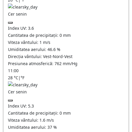
Cer senin
Index UV:
3.6
Cantitatea de precipitații:
0
mm
Viteza vântului:
1
m/s
Umiditatea aerului:
46.6
%
Direcția vântului:
Vest-Nord-Vest
Presiunea atmosferică:
762
mm/Hg
11:00
28
°C
|
°F
Cer senin
Index UV:
5.3
Cantitatea de precipitații:
0
mm
Viteza vântului:
1.6
m/s
Umiditatea aerului:
37
%