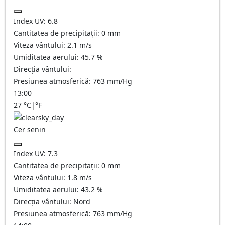
Index UV:
6.8
Cantitatea de precipitații:
0
mm
Viteza vântului:
2.1
m/s
Umiditatea aerului:
45.7
%
Direcția vântului:
Presiunea atmosferică:
763
mm/Hg
13:00
27
°C
|
°F
Cer senin
Index UV:
7.3
Cantitatea de precipitații:
0
mm
Viteza vântului:
1.8
m/s
Umiditatea aerului:
43.2
%
Direcția vântului:
Nord
Presiunea atmosferică:
763
mm/Hg