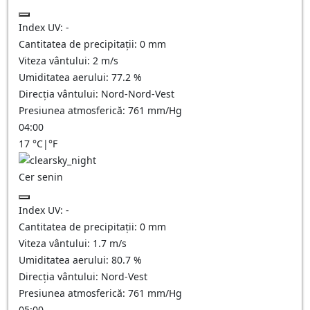
Index UV:
-
Cantitatea de precipitații:
0
mm
Viteza vântului:
2
m/s
Umiditatea aerului:
77.2
%
Direcția vântului:
Nord-Nord-Vest
Presiunea atmosferică:
761
mm/Hg
04:00
17
°C
|
°F
Cer senin
Index UV:
-
Cantitatea de precipitații:
0
mm
Viteza vântului:
1.7
m/s
Umiditatea aerului:
80.7
%
Direcția vântului:
Nord-Vest
Presiunea atmosferică:
761
mm/Hg
05:00