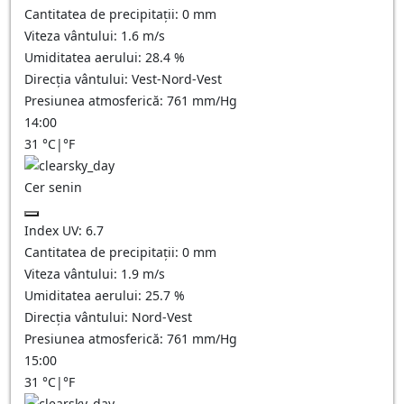
Cantitatea de precipitații:
0
mm
Viteza vântului:
1.6
m/s
Umiditatea aerului:
28.4
%
Direcția vântului:
Vest-Nord-Vest
Presiunea atmosferică:
761
mm/Hg
14:00
31
°C
|
°F
Cer senin
Index UV:
6.7
Cantitatea de precipitații:
0
mm
Viteza vântului:
1.9
m/s
Umiditatea aerului:
25.7
%
Direcția vântului:
Nord-Vest
Presiunea atmosferică:
761
mm/Hg
15:00
31
°C
|
°F