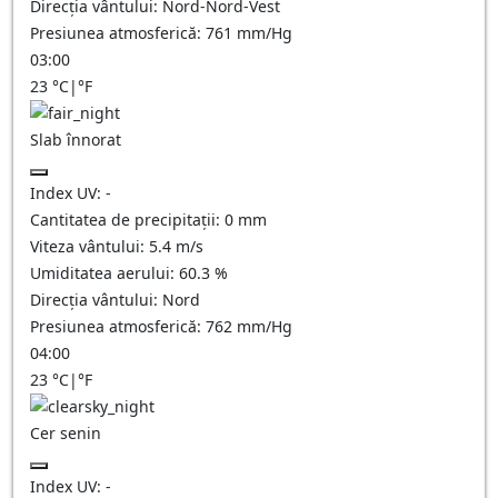
Direcția vântului:
Nord-Nord-Vest
Presiunea atmosferică:
761
mm/Hg
03:00
23
°C
|
°F
Slab înnorat
Index UV:
-
Cantitatea de precipitații:
0
mm
Viteza vântului:
5.4
m/s
Umiditatea aerului:
60.3
%
Direcția vântului:
Nord
Presiunea atmosferică:
762
mm/Hg
04:00
23
°C
|
°F
Cer senin
Index UV:
-