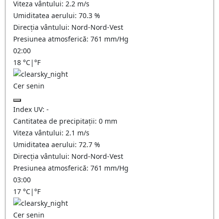
Viteza vântului:
2.2
m/s
Umiditatea aerului:
70.3
%
Direcția vântului:
Nord-Nord-Vest
Presiunea atmosferică:
761
mm/Hg
02:00
18
°C
|
°F
Cer senin
Index UV:
-
Cantitatea de precipitații:
0
mm
Viteza vântului:
2.1
m/s
Umiditatea aerului:
72.7
%
Direcția vântului:
Nord-Nord-Vest
Presiunea atmosferică:
761
mm/Hg
03:00
17
°C
|
°F
Cer senin