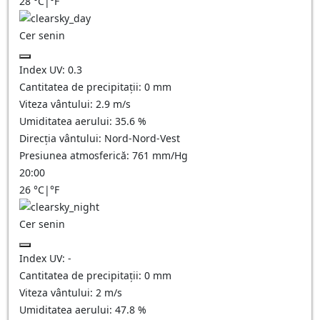
28
°C
|
°F
Cer senin
Index UV:
0.3
Cantitatea de precipitații:
0
mm
Viteza vântului:
2.9
m/s
Umiditatea aerului:
35.6
%
Direcția vântului:
Nord-Nord-Vest
Presiunea atmosferică:
761
mm/Hg
20:00
26
°C
|
°F
Cer senin
Index UV:
-
Cantitatea de precipitații:
0
mm
Viteza vântului:
2
m/s
Umiditatea aerului:
47.8
%