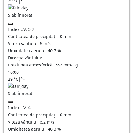
29
°C
|
°F
Slab înnorat
Index UV:
5.7
Cantitatea de precipitații:
0
mm
Viteza vântului:
6
m/s
Umiditatea aerului:
40.7
%
Direcția vântului:
Presiunea atmosferică:
762
mm/Hg
16:00
29
°C
|
°F
Slab înnorat
Index UV:
4
Cantitatea de precipitații:
0
mm
Viteza vântului:
6.2
m/s
Umiditatea aerului:
40.3
%