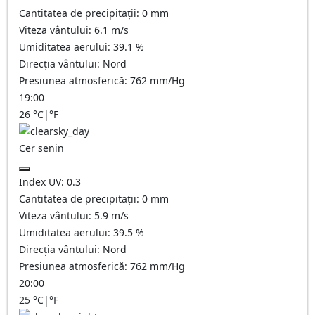
Cantitatea de precipitații:
0
mm
Viteza vântului:
6.1
m/s
Umiditatea aerului:
39.1
%
Direcția vântului:
Nord
Presiunea atmosferică:
762
mm/Hg
19:00
26
°C
|
°F
Cer senin
Index UV:
0.3
Cantitatea de precipitații:
0
mm
Viteza vântului:
5.9
m/s
Umiditatea aerului:
39.5
%
Direcția vântului:
Nord
Presiunea atmosferică:
762
mm/Hg
20:00
25
°C
|
°F