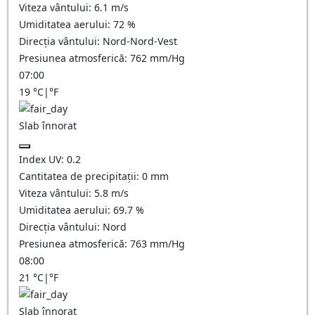
Viteza vântului:
6.1
m/s
Umiditatea aerului:
72
%
Direcția vântului:
Nord-Nord-Vest
Presiunea atmosferică:
762
mm/Hg
07:00
19
°C
|
°F
Slab înnorat
Index UV:
0.2
Cantitatea de precipitații:
0
mm
Viteza vântului:
5.8
m/s
Umiditatea aerului:
69.7
%
Direcția vântului:
Nord
Presiunea atmosferică:
763
mm/Hg
08:00
21
°C
|
°F
Slab înnorat