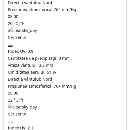
Direcția vântului:
Nord
Presiunea atmosferică:
764
mm/Hg
08:00
20
°C
|
°F
Cer senin
Index UV:
0.9
Cantitatea de precipitații:
0
mm
Viteza vântului:
3.8
m/s
Umiditatea aerului:
61
%
Direcția vântului:
Nord
Presiunea atmosferică:
764
mm/Hg
09:00
22
°C
|
°F
Cer senin
Index UV:
2.1