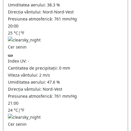
Umiditatea aerului:
38.3
%
Direcția vântului:
Nord-Nord-Vest
Presiunea atmosferică:
761
mm/Hg
20:00
25
°C
|
°F
Cer senin
Index UV:
-
Cantitatea de precipitații:
0
mm
Viteza vântului:
2
m/s
Umiditatea aerului:
47.6
%
Direcția vântului:
Nord-Vest
Presiunea atmosferică:
761
mm/Hg
21:00
24
°C
|
°F
Cer senin