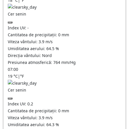
18
°C
|
°F
Cer senin
Index UV:
-
Cantitatea de precipitații:
0
mm
Viteza vântului:
3.9
m/s
Umiditatea aerului:
64.5
%
Direcția vântului:
Nord
Presiunea atmosferică:
764
mm/Hg
07:00
19
°C
|
°F
Cer senin
Index UV:
0.2
Cantitatea de precipitații:
0
mm
Viteza vântului:
3.9
m/s
Umiditatea aerului:
64.3
%