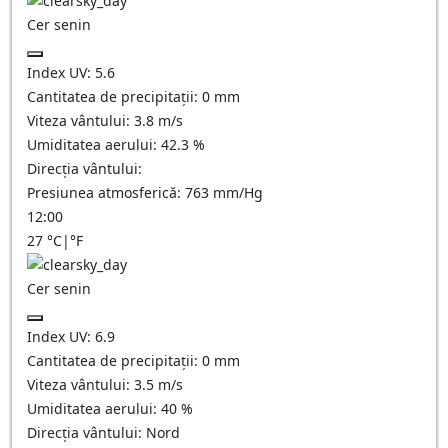
Cer senin
Index UV:
5.6
Cantitatea de precipitații:
0
mm
Viteza vântului:
3.8
m/s
Umiditatea aerului:
42.3
%
Direcția vântului:
Presiunea atmosferică:
763
mm/Hg
12:00
27
°C
|
°F
Cer senin
Index UV:
6.9
Cantitatea de precipitații:
0
mm
Viteza vântului:
3.5
m/s
Umiditatea aerului:
40
%
Direcția vântului:
Nord