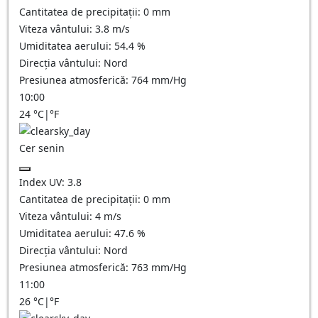
Cantitatea de precipitații:
0
mm
Viteza vântului:
3.8
m/s
Umiditatea aerului:
54.4
%
Direcția vântului:
Nord
Presiunea atmosferică:
764
mm/Hg
10:00
24
°C
|
°F
Cer senin
Index UV:
3.8
Cantitatea de precipitații:
0
mm
Viteza vântului:
4
m/s
Umiditatea aerului:
47.6
%
Direcția vântului:
Nord
Presiunea atmosferică:
763
mm/Hg
11:00
26
°C
|
°F