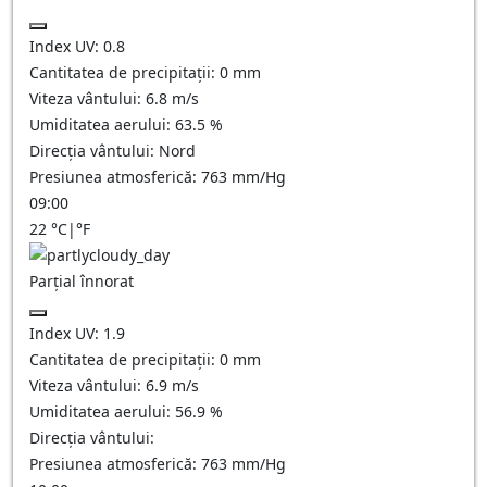
Index UV:
0.8
Cantitatea de precipitații:
0
mm
Viteza vântului:
6.8
m/s
Umiditatea aerului:
63.5
%
Direcția vântului:
Nord
Presiunea atmosferică:
763
mm/Hg
09:00
22
°C
|
°F
Parțial înnorat
Index UV:
1.9
Cantitatea de precipitații:
0
mm
Viteza vântului:
6.9
m/s
Umiditatea aerului:
56.9
%
Direcția vântului:
Presiunea atmosferică:
763
mm/Hg