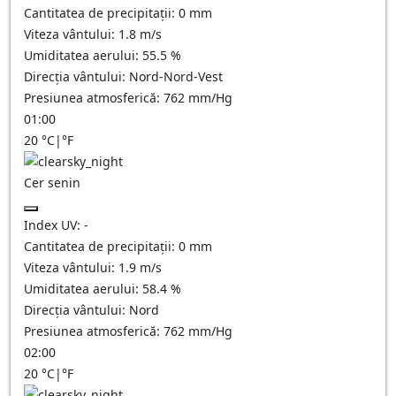
Cantitatea de precipitații:
0
mm
Viteza vântului:
1.8
m/s
Umiditatea aerului:
55.5
%
Direcția vântului:
Nord-Nord-Vest
Presiunea atmosferică:
762
mm/Hg
01:00
20
°C
|
°F
Cer senin
Index UV:
-
Cantitatea de precipitații:
0
mm
Viteza vântului:
1.9
m/s
Umiditatea aerului:
58.4
%
Direcția vântului:
Nord
Presiunea atmosferică:
762
mm/Hg
02:00
20
°C
|
°F