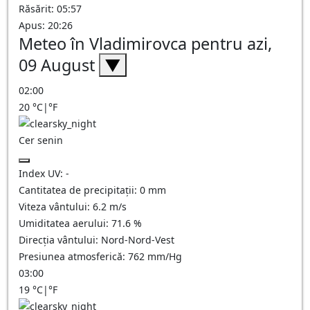
Răsărit: 05:57
Apus: 20:26
Meteo în Vladimirovca pentru azi,
09 August
▼
02:00
20
°C
|
°F
Cer senin
Index UV:
-
Cantitatea de precipitații:
0
mm
Viteza vântului:
6.2
m/s
Umiditatea aerului:
71.6
%
Direcția vântului:
Nord-Nord-Vest
Presiunea atmosferică:
762
mm/Hg
03:00
19
°C
|
°F