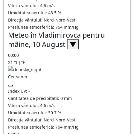
Viteza vântului:
4.6
m/s
Umiditatea aerului:
48.5
%
Direcția vântului:
Nord-Nord-Vest
Presiunea atmosferică:
764
mm/Hg
Meteo în Vladimirovca pentru
mâine, 10 August
▼
00:00
21
°C
|
°F
Cer senin
Index UV:
-
Cantitatea de precipitații:
0
mm
Viteza vântului:
4.6
m/s
Umiditatea aerului:
50.7
%
Direcția vântului:
Nord-Nord-Vest
Presiunea atmosferică:
764
mm/Hg