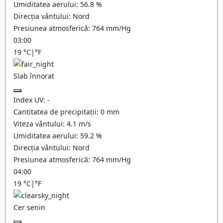
Umiditatea aerului:
56.8
%
Direcția vântului:
Nord
Presiunea atmosferică:
764
mm/Hg
03:00
19
°C
|
°F
Slab înnorat
Index UV:
-
Cantitatea de precipitații:
0
mm
Viteza vântului:
4.1
m/s
Umiditatea aerului:
59.2
%
Direcția vântului:
Nord
Presiunea atmosferică:
764
mm/Hg
04:00
19
°C
|
°F
Cer senin