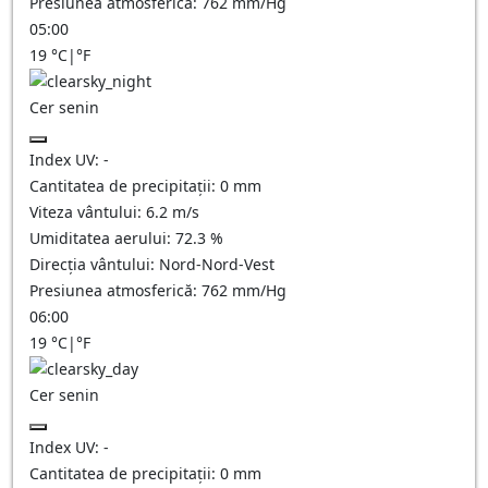
Presiunea atmosferică:
762
mm/Hg
05:00
19
°C
|
°F
Cer senin
Index UV:
-
Cantitatea de precipitații:
0
mm
Viteza vântului:
6.2
m/s
Umiditatea aerului:
72.3
%
Direcția vântului:
Nord-Nord-Vest
Presiunea atmosferică:
762
mm/Hg
06:00
19
°C
|
°F
Cer senin
Index UV:
-
Cantitatea de precipitații:
0
mm