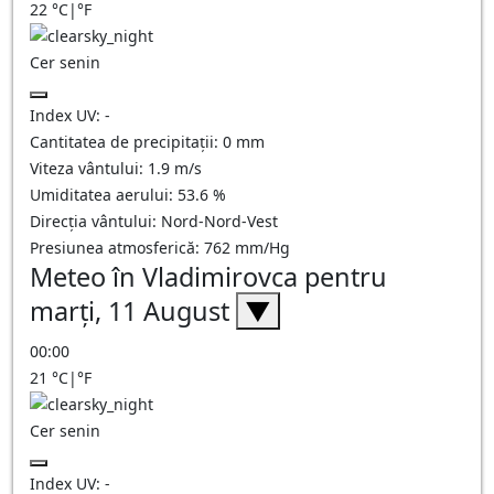
22
°C
|
°F
Cer senin
Index UV:
-
Cantitatea de precipitații:
0
mm
Viteza vântului:
1.9
m/s
Umiditatea aerului:
53.6
%
Direcția vântului:
Nord-Nord-Vest
Presiunea atmosferică:
762
mm/Hg
Meteo în Vladimirovca pentru
marți, 11 August
▼
00:00
21
°C
|
°F
Cer senin
Index UV:
-