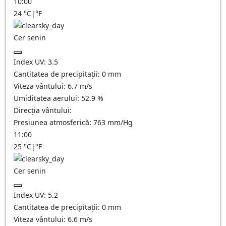
10:00
24
°C
|
°F
Cer senin
Index UV:
3.5
Cantitatea de precipitații:
0
mm
Viteza vântului:
6.7
m/s
Umiditatea aerului:
52.9
%
Direcția vântului:
Presiunea atmosferică:
763
mm/Hg
11:00
25
°C
|
°F
Cer senin
Index UV:
5.2
Cantitatea de precipitații:
0
mm
Viteza vântului:
6.6
m/s