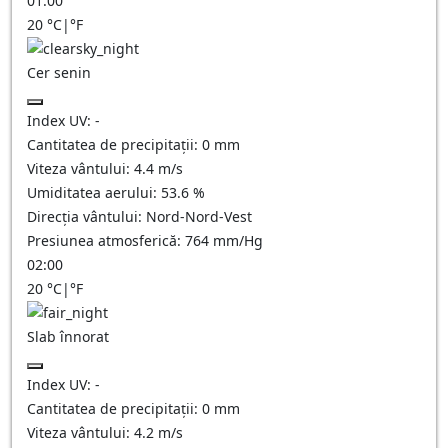
01:00
20
°C
|
°F
Cer senin
Index UV:
-
Cantitatea de precipitații:
0
mm
Viteza vântului:
4.4
m/s
Umiditatea aerului:
53.6
%
Direcția vântului:
Nord-Nord-Vest
Presiunea atmosferică:
764
mm/Hg
02:00
20
°C
|
°F
Slab înnorat
Index UV:
-
Cantitatea de precipitații:
0
mm
Viteza vântului:
4.2
m/s