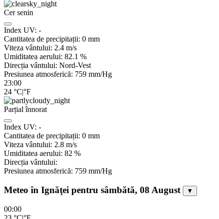
Cer senin
Index UV:
-
Cantitatea de precipitații:
0
mm
Viteza vântului:
2.4
m/s
Umiditatea aerului:
82.1
%
Direcția vântului:
Nord-Vest
Presiunea atmosferică:
759
mm/Hg
23:00
24
°C
|
°F
Parțial înnorat
Index UV:
-
Cantitatea de precipitații:
0
mm
Viteza vântului:
2.8
m/s
Umiditatea aerului:
82
%
Direcția vântului:
Presiunea atmosferică:
759
mm/Hg
Meteo în Ignăţei pentru sâmbătă, 08 August
▼
00:00
23
°C
|
°F