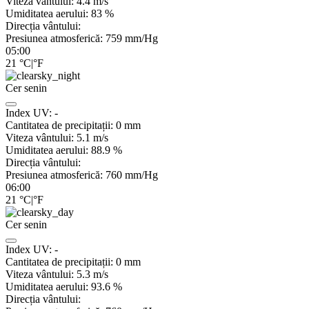
Viteza vântului:
4.4
m/s
Umiditatea aerului:
83
%
Direcția vântului:
Presiunea atmosferică:
759
mm/Hg
05:00
21
°C
|
°F
Cer senin
Index UV:
-
Cantitatea de precipitații:
0
mm
Viteza vântului:
5.1
m/s
Umiditatea aerului:
88.9
%
Direcția vântului:
Presiunea atmosferică:
760
mm/Hg
06:00
21
°C
|
°F
Cer senin
Index UV:
-
Cantitatea de precipitații:
0
mm
Viteza vântului:
5.3
m/s
Umiditatea aerului:
93.6
%
Direcția vântului: