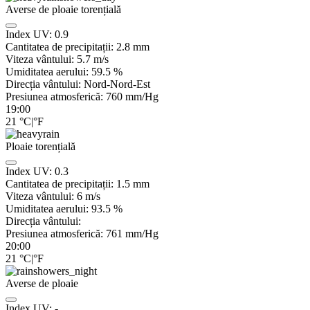
Averse de ploaie torențială
Index UV:
0.9
Cantitatea de precipitații:
2.8 mm
Viteza vântului:
5.7
m/s
Umiditatea aerului:
59.5
%
Direcția vântului:
Nord-Nord-Est
Presiunea atmosferică:
760
mm/Hg
19:00
21
°C
|
°F
Ploaie torențială
Index UV:
0.3
Cantitatea de precipitații:
1.5 mm
Viteza vântului:
6
m/s
Umiditatea aerului:
93.5
%
Direcția vântului:
Presiunea atmosferică:
761
mm/Hg
20:00
21
°C
|
°F
Averse de ploaie
Index UV:
-