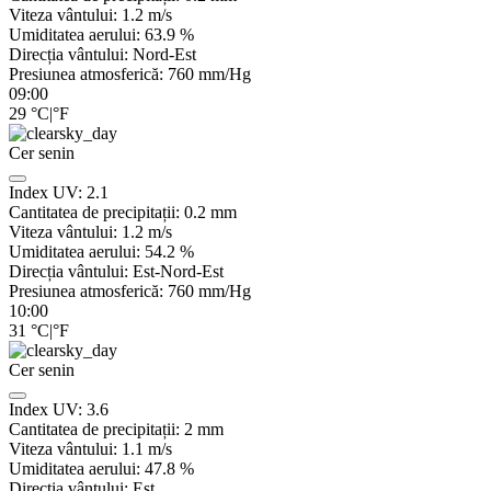
Viteza vântului:
1.2
m/s
Umiditatea aerului:
63.9
%
Direcția vântului:
Nord-Est
Presiunea atmosferică:
760
mm/Hg
09:00
29
°C
|
°F
Cer senin
Index UV:
2.1
Cantitatea de precipitații:
0.2
mm
Viteza vântului:
1.2
m/s
Umiditatea aerului:
54.2
%
Direcția vântului:
Est-Nord-Est
Presiunea atmosferică:
760
mm/Hg
10:00
31
°C
|
°F
Cer senin
Index UV:
3.6
Cantitatea de precipitații:
2
mm
Viteza vântului:
1.1
m/s
Umiditatea aerului:
47.8
%
Direcția vântului:
Est