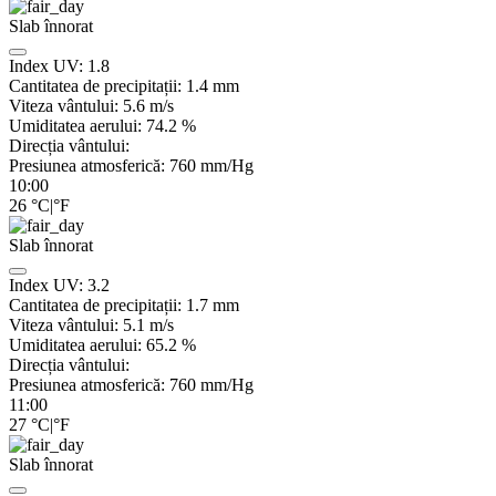
Slab înnorat
Index UV:
1.8
Cantitatea de precipitații:
1.4
mm
Viteza vântului:
5.6
m/s
Umiditatea aerului:
74.2
%
Direcția vântului:
Presiunea atmosferică:
760
mm/Hg
10:00
26
°C
|
°F
Slab înnorat
Index UV:
3.2
Cantitatea de precipitații:
1.7
mm
Viteza vântului:
5.1
m/s
Umiditatea aerului:
65.2
%
Direcția vântului:
Presiunea atmosferică:
760
mm/Hg
11:00
27
°C
|
°F
Slab înnorat