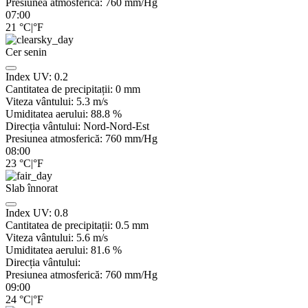
Presiunea atmosferică:
760
mm/Hg
07:00
21
°C
|
°F
Cer senin
Index UV:
0.2
Cantitatea de precipitații:
0
mm
Viteza vântului:
5.3
m/s
Umiditatea aerului:
88.8
%
Direcția vântului:
Nord-Nord-Est
Presiunea atmosferică:
760
mm/Hg
08:00
23
°C
|
°F
Slab înnorat
Index UV:
0.8
Cantitatea de precipitații:
0.5
mm
Viteza vântului:
5.6
m/s
Umiditatea aerului:
81.6
%
Direcția vântului:
Presiunea atmosferică:
760
mm/Hg
09:00
24
°C
|
°F