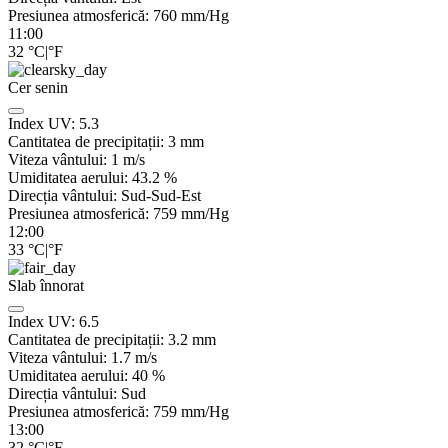
Presiunea atmosferică:
760
mm/Hg
11:00
32
°C
|
°F
Cer senin
Index UV:
5.3
Cantitatea de precipitații:
3
mm
Viteza vântului:
1
m/s
Umiditatea aerului:
43.2
%
Direcția vântului:
Sud-Sud-Est
Presiunea atmosferică:
759
mm/Hg
12:00
33
°C
|
°F
Slab înnorat
Index UV:
6.5
Cantitatea de precipitații:
3.2
mm
Viteza vântului:
1.7
m/s
Umiditatea aerului:
40
%
Direcția vântului:
Sud
Presiunea atmosferică:
759
mm/Hg
13:00
32
°C
|
°F