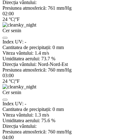
Direcția vântului:
Presiunea atmosferică:
761
mm/Hg
02:00
24
°C
|
°F
Cer senin
Index UV:
-
Cantitatea de precipitații:
0
mm
Viteza vântului:
1.4
m/s
Umiditatea aerului:
73.7
%
Direcția vântului:
Nord-Nord-Est
Presiunea atmosferică:
760
mm/Hg
03:00
24
°C
|
°F
Cer senin
Index UV:
-
Cantitatea de precipitații:
0
mm
Viteza vântului:
1.3
m/s
Umiditatea aerului:
75.6
%
Direcția vântului:
Presiunea atmosferică:
760
mm/Hg
04:00