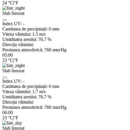
24
°C
|
°F
Slab înnorat
Index UV:
-
Cantitatea de precipitații:
0
mm
Viteza vântului:
1.5
m/s
Umiditatea aerului:
76.7
%
Direcția vântului:
Presiunea atmosferică:
760
mm/Hg
05:00
23
°C
|
°F
Slab înnorat
Index UV:
-
Cantitatea de precipitații:
0
mm
Viteza vântului:
1.7
m/s
Umiditatea aerului:
76.7
%
Direcția vântului:
Presiunea atmosferică:
760
mm/Hg
06:00
23
°C
|
°F
Slab înnorat