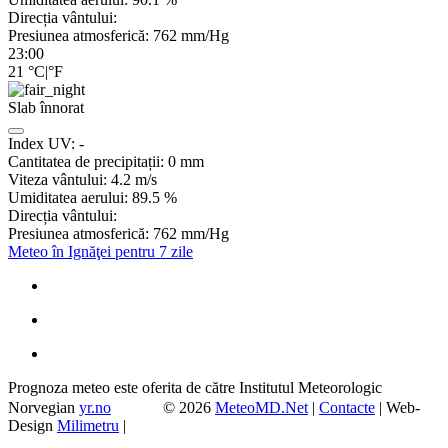
Direcția vântului:
Presiunea atmosferică:
762
mm/Hg
23:00
21
°C
|
°F
Slab înnorat
Index UV:
-
Cantitatea de precipitații:
0
mm
Viteza vântului:
4.2
m/s
Umiditatea aerului:
89.5
%
Direcția vântului:
Presiunea atmosferică:
762
mm/Hg
Meteo în Ignăţei pentru 7 zile
Prognoza meteo este oferita de către Institutul Meteorologic
Norvegian
yr.no
© 2026
MeteoMD.Net
|
Contacte
| Web-
Design
Milimetru
|