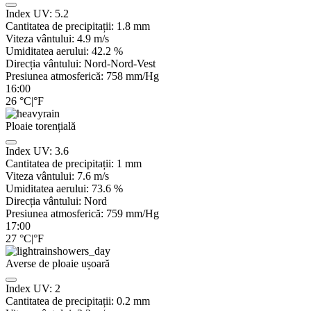
Index UV:
5.2
Cantitatea de precipitații:
1.8 mm
Viteza vântului:
4.9
m/s
Umiditatea aerului:
42.2
%
Direcția vântului:
Nord-Nord-Vest
Presiunea atmosferică:
758
mm/Hg
16:00
26
°C
|
°F
Ploaie torențială
Index UV:
3.6
Cantitatea de precipitații:
1 mm
Viteza vântului:
7.6
m/s
Umiditatea aerului:
73.6
%
Direcția vântului:
Nord
Presiunea atmosferică:
759
mm/Hg
17:00
27
°C
|
°F
Averse de ploaie ușoară
Index UV:
2
Cantitatea de precipitații:
0.2 mm