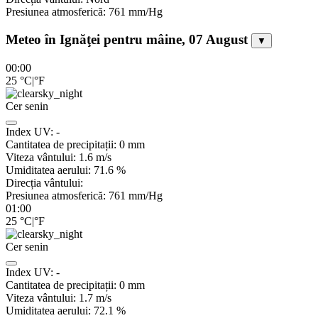
Presiunea atmosferică:
761
mm/Hg
Meteo în Ignăţei pentru mâine, 07 August
▼
00:00
25
°C
|
°F
Cer senin
Index UV:
-
Cantitatea de precipitații:
0
mm
Viteza vântului:
1.6
m/s
Umiditatea aerului:
71.6
%
Direcția vântului:
Presiunea atmosferică:
761
mm/Hg
01:00
25
°C
|
°F
Cer senin
Index UV:
-
Cantitatea de precipitații:
0
mm
Viteza vântului:
1.7
m/s
Umiditatea aerului:
72.1
%