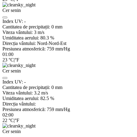
Cer senin
Index UV:
-
Cantitatea de precipitații:
0
mm
Viteza vântului:
3
m/s
Umiditatea aerului:
80.3
%
Direcția vântului:
Nord-Nord-Est
Presiunea atmosferică:
759
mm/Hg
01:00
23
°C
|
°F
Cer senin
Index UV:
-
Cantitatea de precipitații:
0
mm
Viteza vântului:
3.2
m/s
Umiditatea aerului:
82.5
%
Direcția vântului:
Presiunea atmosferică:
759
mm/Hg
02:00
22
°C
|
°F
Cer senin