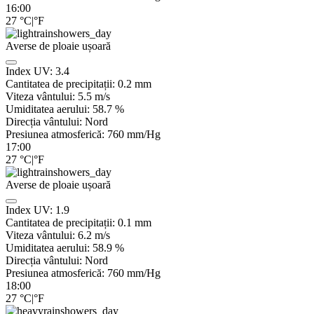
16:00
27
°C
|
°F
Averse de ploaie ușoară
Index UV:
3.4
Cantitatea de precipitații:
0.2 mm
Viteza vântului:
5.5
m/s
Umiditatea aerului:
58.7
%
Direcția vântului:
Nord
Presiunea atmosferică:
760
mm/Hg
17:00
27
°C
|
°F
Averse de ploaie ușoară
Index UV:
1.9
Cantitatea de precipitații:
0.1 mm
Viteza vântului:
6.2
m/s
Umiditatea aerului:
58.9
%
Direcția vântului:
Nord
Presiunea atmosferică:
760
mm/Hg
18:00
27
°C
|
°F