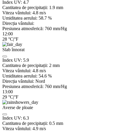
Index UV:
4.7
Cantitatea de precipitații:
1.9
mm
Viteza vântului:
4.8
m/s
Umiditatea aerului:
58.7
%
Direcția vântului:
Presiunea atmosferică:
760
mm/Hg
12:00
28
°C
|
°F
Slab înnorat
Index UV:
5.9
Cantitatea de precipitații:
2
mm
Viteza vântului:
4.8
m/s
Umiditatea aerului:
54.6
%
Direcția vântului:
Nord
Presiunea atmosferică:
760
mm/Hg
13:00
29
°C
|
°F
Averse de ploaie
Index UV:
6.3
Cantitatea de precipitații:
0.5 mm
Viteza vântului:
4.9
m/s