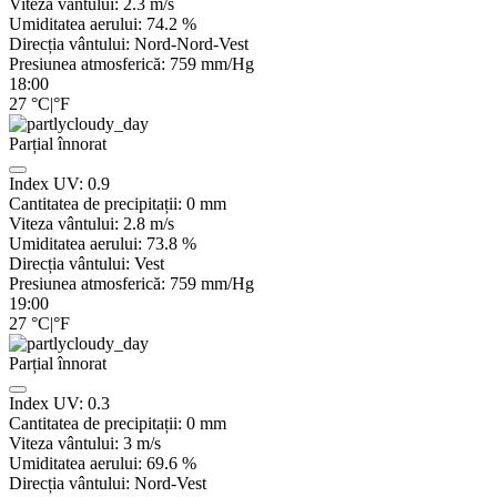
Viteza vântului:
2.3
m/s
Umiditatea aerului:
74.2
%
Direcția vântului:
Nord-Nord-Vest
Presiunea atmosferică:
759
mm/Hg
18:00
27
°C
|
°F
Parțial înnorat
Index UV:
0.9
Cantitatea de precipitații:
0
mm
Viteza vântului:
2.8
m/s
Umiditatea aerului:
73.8
%
Direcția vântului:
Vest
Presiunea atmosferică:
759
mm/Hg
19:00
27
°C
|
°F
Parțial înnorat
Index UV:
0.3
Cantitatea de precipitații:
0
mm
Viteza vântului:
3
m/s
Umiditatea aerului:
69.6
%
Direcția vântului:
Nord-Vest