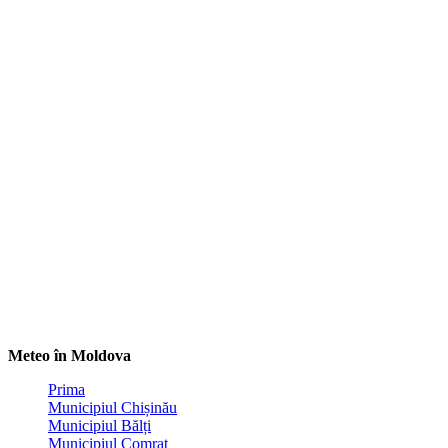
Meteo în Moldova
Prima
Municipiul Chișinău
Municipiul Bălți
Municipiul Comrat