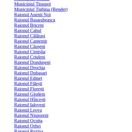
Municipiul Tiraspol
Municipiul Tighina (Bender)
Raionul Anenii Noi
Raionul Basarabeasca
Raionul Briceni
Raionul Cahul
Raionul Călărași
Raionul Cantemir
Raionul Căușeni
Raionul Cimișlia
Raionul Criuleni
Raionul Dondușeni
Raionul Drochia
Raionul Dubasari
Raionul Edineț
Raionul Fălești
Raionul Florești
Raionul Glodeni
Raionul Hîncești
Raionul Ialoveni
Raionul Leova
Raionul Nisporeni
Raionul Ocnița
Raionul Orhei
Raionul Rezina