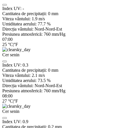
Index UV:
-
Cantitatea de precipitații:
0
mm
Viteza vântului:
1.9
m/s
Umiditatea aerului:
77.7
%
Direcția vântului:
Nord-Nord-Est
Presiunea atmosferică:
760
mm/Hg
07:00
25
°C
|
°F
Cer senin
Index UV:
0.3
Cantitatea de precipitații:
0
mm
Viteza vântului:
2.1
m/s
Umiditatea aerului:
73.5
%
Direcția vântului:
Nord-Nord-Est
Presiunea atmosferică:
760
mm/Hg
08:00
27
°C
|
°F
Cer senin
Index UV:
0.9
Cantitatea de precipitații:
0.2
mm