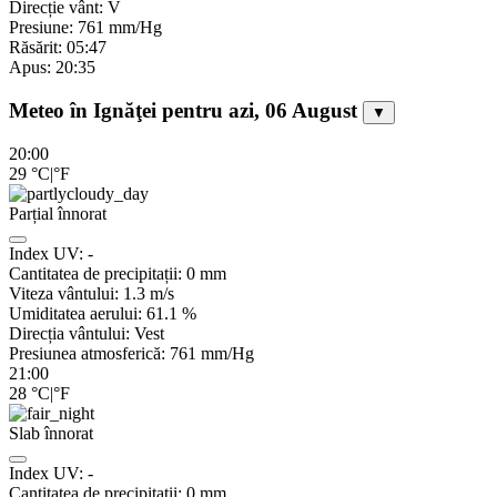
Direcție vânt: V
Presiune: 761 mm/Hg
Răsărit: 05:47
Apus: 20:35
Meteo în Ignăţei pentru azi, 06 August
▼
20:00
29
°C
|
°F
Parțial înnorat
Index UV:
-
Cantitatea de precipitații:
0
mm
Viteza vântului:
1.3
m/s
Umiditatea aerului:
61.1
%
Direcția vântului:
Vest
Presiunea atmosferică:
761
mm/Hg
21:00
28
°C
|
°F
Slab înnorat
Index UV:
-
Cantitatea de precipitații:
0
mm