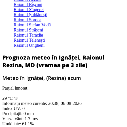
Raionul Rîșcani
Raionul Sîngerei
Raionul Șoldănești
Raionul Soroca
Raionul Ștefan Vodă
Raionul Strășeni
Raionul Taraclia
Raionul Telenești
Raionul Ungheni
Prognoza meteo în Ignăței, Raionul
Rezina, MD (vremea pe 3 zile)
Meteo în Ignăţei, (Rezina) acum
Parțial înnorat
29
°C
|
°F
Informații meteo curente: 20:38, 06-08-2026
Index UV: 0
Precipitații: 0 mm
Viteza vânt: 1.3 m/s
Umiditate: 61.1%