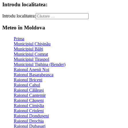
Introdu localitatea:
Introdu localitatea:
Meteo în Moldova
Prima
Municipiul Chișinău
Municipiul Bălți
Municipiul Comrat
Municipiul Tiraspol
Municipiul Tighina (Bender)
Raionul Anenii Noi
Raionul Basarabeasca
Raionul Briceni
Raionul Cahul
Raionul Călărași
Raionul Cantemir
Raionul Căușeni
Raionul Cimișlia
Raionul Criuleni
Raionul Dondușeni
Raionul Drochia
Raionul Dubasari