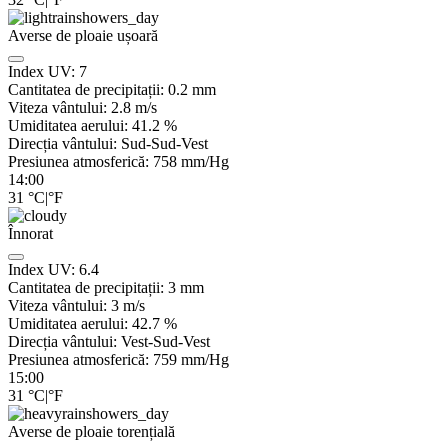
Averse de ploaie ușoară
Index UV:
7
Cantitatea de precipitații:
0.2 mm
Viteza vântului:
2.8
m/s
Umiditatea aerului:
41.2
%
Direcția vântului:
Sud-Sud-Vest
Presiunea atmosferică:
758
mm/Hg
14:00
31
°C
|
°F
Înnorat
Index UV:
6.4
Cantitatea de precipitații:
3
mm
Viteza vântului:
3
m/s
Umiditatea aerului:
42.7
%
Direcția vântului:
Vest-Sud-Vest
Presiunea atmosferică:
759
mm/Hg
15:00
31
°C
|
°F
Averse de ploaie torențială