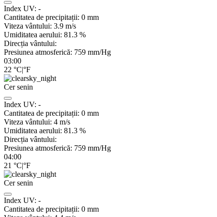
Index UV:
-
Cantitatea de precipitații:
0
mm
Viteza vântului:
3.9
m/s
Umiditatea aerului:
81.3
%
Direcția vântului:
Presiunea atmosferică:
759
mm/Hg
03:00
22
°C
|
°F
Cer senin
Index UV:
-
Cantitatea de precipitații:
0
mm
Viteza vântului:
4
m/s
Umiditatea aerului:
81.3
%
Direcția vântului:
Presiunea atmosferică:
759
mm/Hg
04:00
21
°C
|
°F
Cer senin
Index UV:
-
Cantitatea de precipitații:
0
mm