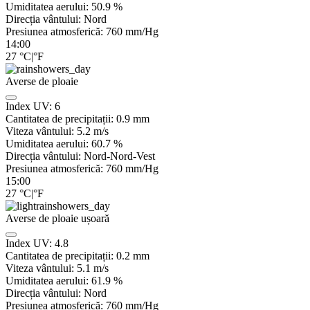
Umiditatea aerului:
50.9
%
Direcția vântului:
Nord
Presiunea atmosferică:
760
mm/Hg
14:00
27
°C
|
°F
Averse de ploaie
Index UV:
6
Cantitatea de precipitații:
0.9 mm
Viteza vântului:
5.2
m/s
Umiditatea aerului:
60.7
%
Direcția vântului:
Nord-Nord-Vest
Presiunea atmosferică:
760
mm/Hg
15:00
27
°C
|
°F
Averse de ploaie ușoară
Index UV:
4.8
Cantitatea de precipitații:
0.2 mm
Viteza vântului:
5.1
m/s
Umiditatea aerului:
61.9
%
Direcția vântului:
Nord
Presiunea atmosferică:
760
mm/Hg