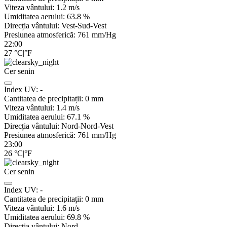
Viteza vântului:
1.2
m/s
Umiditatea aerului:
63.8
%
Direcția vântului:
Vest-Sud-Vest
Presiunea atmosferică:
761
mm/Hg
22:00
27
°C
|
°F
Cer senin
Index UV:
-
Cantitatea de precipitații:
0
mm
Viteza vântului:
1.4
m/s
Umiditatea aerului:
67.1
%
Direcția vântului:
Nord-Nord-Vest
Presiunea atmosferică:
761
mm/Hg
23:00
26
°C
|
°F
Cer senin
Index UV:
-
Cantitatea de precipitații:
0
mm
Viteza vântului:
1.6
m/s
Umiditatea aerului:
69.8
%
Direcția vântului:
Nord