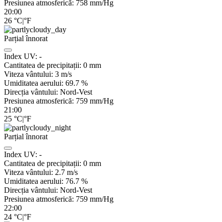
Presiunea atmosferică:
758
mm/Hg
20:00
26
°C
|
°F
Parțial înnorat
Index UV:
-
Cantitatea de precipitații:
0
mm
Viteza vântului:
3
m/s
Umiditatea aerului:
69.7
%
Direcția vântului:
Nord-Vest
Presiunea atmosferică:
759
mm/Hg
21:00
25
°C
|
°F
Parțial înnorat
Index UV:
-
Cantitatea de precipitații:
0
mm
Viteza vântului:
2.7
m/s
Umiditatea aerului:
76.7
%
Direcția vântului:
Nord-Vest
Presiunea atmosferică:
759
mm/Hg
22:00
24
°C
|
°F