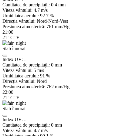
Cantitatea de precipitații:
0.4 mm
Viteza vântului:
4.7
m/s
Umiditatea aerului:
92.7
%
Direcția vântului:
Nord-Nord-Vest
Presiunea atmosferică:
761
mm/Hg
21:00
21
°C
|
°F
Slab înnorat
Index UV:
-
Cantitatea de precipitații:
0
mm
Viteza vântului:
5
m/s
Umiditatea aerului:
91
%
Direcția vântului:
Nord
Presiunea atmosferică:
762
mm/Hg
22:00
21
°C
|
°F
Slab înnorat
Index UV:
-
Cantitatea de precipitații:
0
mm
Viteza vântului:
4.7
m/s
Umiditatea aerului:
90.1
%